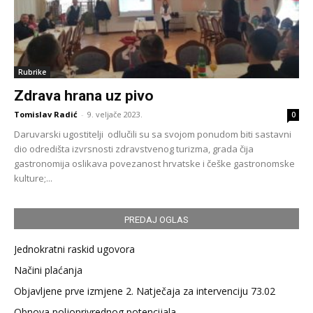
Rubrike
Zdrava hrana uz pivo
Tomislav Radić
-
9. veljače 2023.
0
Daruvarski ugostitelji odlučili su sa svojom ponudom biti sastavni
dio odredišta izvrsnosti zdravstvenog turizma, grada čija
gastronomija oslikava povezanost hrvatske i češke gastronomske
kulture;...
PREDAJ OGLAS
Jednokratni raskid ugovora
Načini plaćanja
Objavljene prve izmjene 2. Natječaja za intervenciju 73.02
Obnova poljoprivrednog potencijala