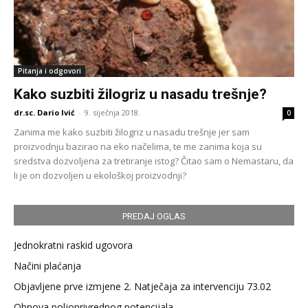
Pitanja i odgovori
Kako suzbiti žilogriz u nasadu trešnje?
dr.sc. Dario Ivić
-
9. siječnja 2018.
0
Zanima me kako suzbiti žilogriz u nasadu trešnje jer sam
proizvodnju bazirao na eko načelima, te me zanima koja su
sredstva dozvoljena za tretiranje istog? Čitao sam o Nemastaru, da
li je on dozvoljen u ekološkoj proizvodnji?
PREDAJ OGLAS
Jednokratni raskid ugovora
Načini plaćanja
Objavljene prve izmjene 2. Natječaja za intervenciju 73.02
Obnova poljoprivrednog potencijala