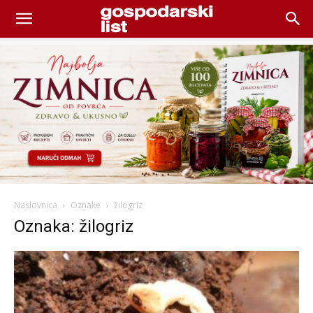
Naslovnica
Oznake
žilogriz
Oznaka: žilogriz