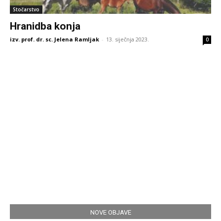
Stočarstvo
Hranidba konja
izv. prof. dr. sc. Jelena Ramljak
-
13. siječnja 2023.
0
NOVE OBJAVE