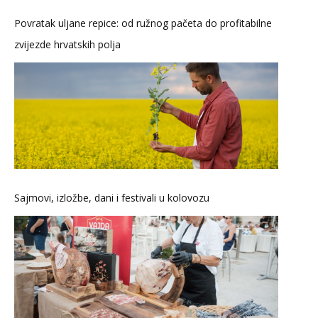
Povratak uljane repice: od ružnog pačeta do profitabilne
zvijezde hrvatskih polja
Sajmovi, izložbe, dani i festivali u kolovozu