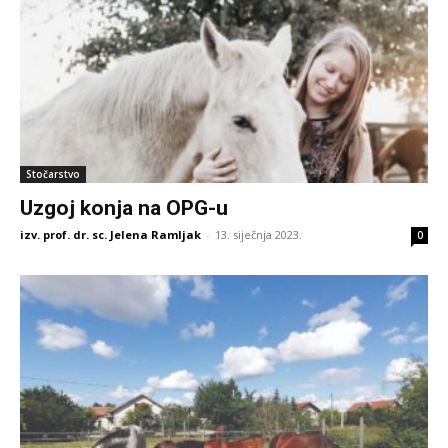
Stočarstvo
Uzgoj konja na OPG-u
izv. prof. dr. sc. Jelena Ramljak
-
13. siječnja 2023.
0