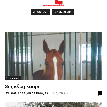
3 POSTOVI
0 KOMENTARI
Stočarstvo
Smještaj konja
izv. prof. dr. sc. Jelena Ramljak
-
13. siječnja 2023.
0