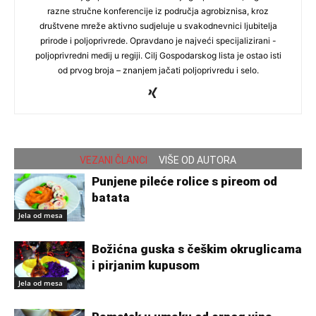
razne stručne konferencije iz područja agrobiznisa, kroz
društvene mreže aktivno sudjeluje u svakodnevnici ljubitelja
prirode i poljoprivrede. Opravdano je najveći specijalizirani -
poljoprivredni medij u regiji. Cilj Gospodarskog lista je ostao isti
od prvog broja – znanjem jačati poljoprivredu i selo.
VEZANI ČLANCI
VIŠE OD AUTORA
Punjene pileće rolice s pireom od
batata
Jela od mesa
Božićna guska s češkim okruglicama
i pirjanim kupusom
Jela od mesa