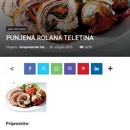
Jela od mesa
PUNJENA ROLANA TELETINA
Objavio
Gospodarski list
-
30. ožujka 2015.
6276
Pripremite: