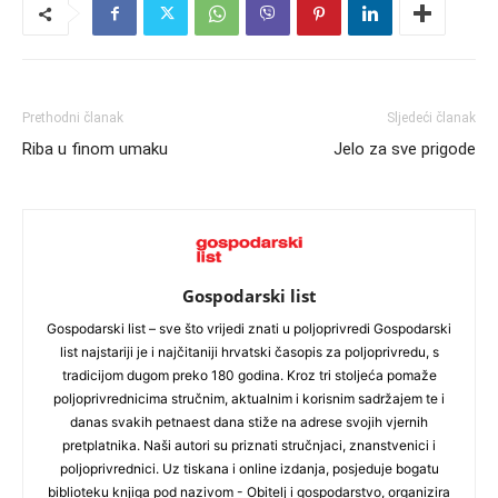
Prethodni članak
Sljedeći članak
Riba u finom umaku
Jelo za sve prigode
Gospodarski list
Gospodarski list – sve što vrijedi znati u poljoprivredi Gospodarski
list najstariji je i najčitaniji hrvatski časopis za poljoprivredu, s
tradicijom dugom preko 180 godina. Kroz tri stoljeća pomaže
poljoprivrednicima stručnim, aktualnim i korisnim sadržajem te i
danas svakih petnaest dana stiže na adrese svojih vjernih
pretplatnika. Naši autori su priznati stručnjaci, znanstvenici i
poljoprivrednici. Uz tiskana i online izdanja, posjeduje bogatu
biblioteku knjiga pod nazivom - Obitelj i gospodarstvo, organizira