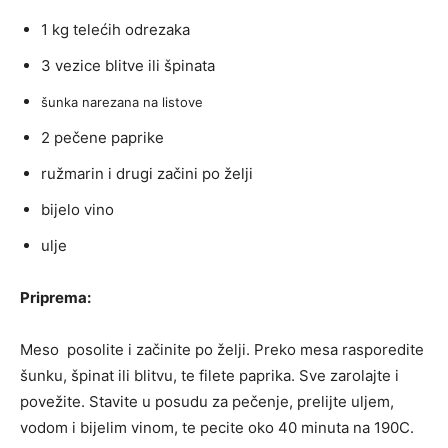
1 kg telećih odrezaka
3 vezice blitve ili špinata
šunka narezana na listove
2 pečene paprike
ružmarin i drugi začini po želji
bijelo vino
ulje
Priprema:
Meso posolite i začinite po želji. Preko mesa rasporedite
šunku, špinat ili blitvu, te filete paprika. Sve zarolajte i
povežite. Stavite u posudu za pečenje, prelijte uljem,
vodom i bijelim vinom, te pecite oko 40 minuta na 190C.