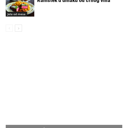
Ramstek u umaku od crnog vina
Jela od mesa