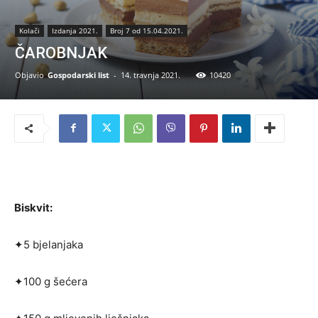
Kolači
Izdanja 2021.
Broj 7 od 15.04.2021.
ČAROBNJAK
Objavio
Gospodarski list
-
14. travnja 2021.
10420
Biskvit:
✦5 bjelanjaka
✦100 g šećera