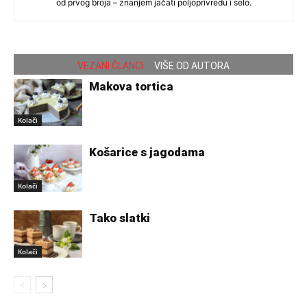
od prvog broja – znanjem jačati poljoprivredu i selo.
VEZANI ČLANCI
VIŠE OD AUTORA
Makova tortica
Kolači
Košarice s jagodama
Kolači
Tako slatki
Kolači