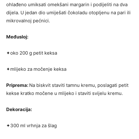
ohlađeno umiksati omekšani margarin i podijeliti na dva
dijela. U jedan dio umiješati čokola­du otopljenu na pari ili
mikrovalnoj pećnici.
Međusloj:
✦oko 200 g petit keksa
✦mlijeko za močenje keksa
Priprema:
Na biskvit staviti tamnu kremu, poslagati petit
kekse kratko močene u mlijeko i staviti svijelu kremu.
Dekoracija:
✦300 ml vrhnja za šlag