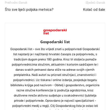
Prethodni članak
Sljedeći članak
Što sve liječi poljska metvica?
Kolač od šale
Gospodarski list
Gospodarski list – sve što vrijedi znati u poljoprivredi Gospodarski
list najstariji je i najčitaniji hrvatski časopis za poljoprivredu, s
tradicijom dugom preko 180 godina. Kroz tri stoljeća pomaže
poljoprivrednicima stručnim, aktualnim i korisnim sadržajem te i
danas svakih petnaest dana stiže na adrese svojih vjernih
pretplatnika. Naši autori su priznati stručnjaci, znanstvenici i
poljoprivrednici. Uz tiskana i online izdanja, posjeduje bogatu
biblioteku knjiga pod nazivom - Obitelj i gospodarstvo, organizira
razne stručne konferencije iz područja agrobiznisa, kroz
društvene mreže aktivno sudjeluje u svakodnevnici ljubitelja
prirode i poljoprivrede. Opravdano je najveći specijalizirani -
poljoprivredni medij u regiji. Cilj Gospodarskog lista je ostao isti