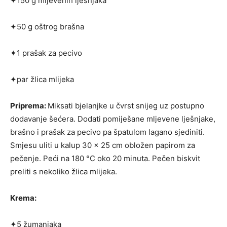
✦150 g mljevenih lješnjaka
✦50 g oštrog brašna
✦1 prašak za pecivo
✦par žlica mlijeka
Priprema:
Miksati bjelanjke u čvrst snijeg uz postu­pno
dodavanje šećera. Dodati pomiješane mljeve­ne lješnjake,
brašno i prašak za pecivo pa špatulom lagano sjediniti.
Smjesu uliti u kalup 30 x 25 cm obložen papirom za
pečenje. Peći na 180 °C oko 20 minuta. Pečen biskvit
preliti s nekoliko žlica mlijeka.
Krema:
✦5 žumanjaka