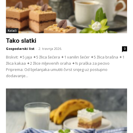
Kolači
Tako slatki
Gospodarski list
-
2. travnja 2026.
0
Biskvit: ✦5 jaja ✦5 žlica šećera ✦1 vanilin šećer ✦5 žlica brašna ✦1
žlica kakaa ✦2 žlice mljevenih oraha ✦½ praška za pecivo
Priprema: Od bjelanjaka umutiti čvrst snijeg uz postupno
dodavanje...