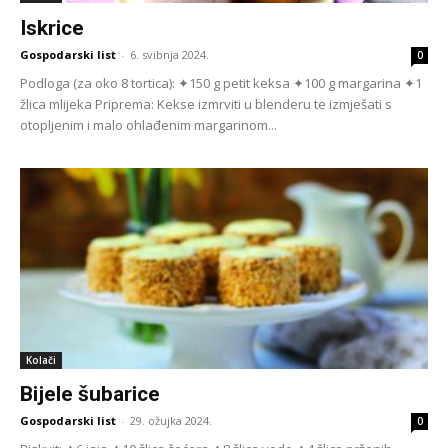
Iskrice
Gospodarski list
-
6. svibnja 2024.
0
Podloga (za oko 8 tortica): ✦150 g petit keksa ✦100 g margarina ✦1
žlica mlijeka Priprema: Kekse izmrviti u blenderu te izmješati s
otopljenim i malo ohlađenim margarinom...
Kolači
Bijele šubarice
Gospodarski list
-
29. ožujka 2024.
0