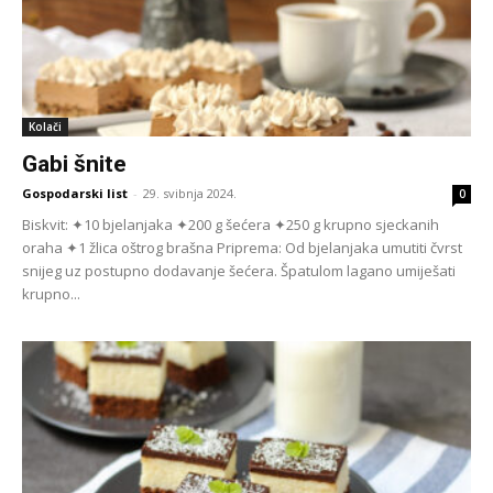
Kolači
Gabi šnite
Gospodarski list
-
29. svibnja 2024.
0
Biskvit: ✦10 bjelanjaka ✦200 g šećera ✦250 g krupno sjeckanih
oraha ✦1 žlica oštrog brašna Priprema: Od bjelanjaka umutiti čvrst
snijeg uz postupno dodavanje šećera. Špatulom lagano umi­ješati
krupno...