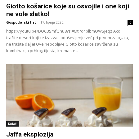
Giotto košarice koje su osvojile i one koji
ne vole slatko!
Gospodarski list
-
17. lipnja 2025.
0
https://youtu.be/DQCBSmfQhu8?si=MtPd4plbmOWSjeqz Ako
tražite desert koji će izazvati oduševljenje već pri prvom zalogaju,
ne tražite dalje! Ove neodoljive Giotto košarice savršena su
kombinacija prhkog tijesta, kremaste...
Kolači
Jaffa eksplozija