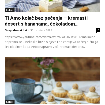
Kolači
Ti Amo kolač bez pečenja – kremasti
desert s bananama, čokoladom...
Gospodarski list
-
30. prosinca 2025.
0
https://www.youtube.com/watch?v=PwZwzO6Hz9k Ti Amo kolač
priprema se u nekoliko brzih slojeva i ne zahtijeva pečenje, što ga
čini idealnim kada treba napraviti veći, kremast desert u...
Kolači