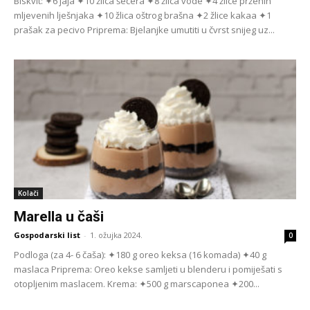
Biskvit: ✦6 jaja ✦10 žlica šećera ✦8 žlica vode ✦4 žlice prženih
mljevenih lješnjaka ✦10 žlica oštrog brašna ✦2 žlice kakaa ✦1
prašak za pecivo Priprema: Bjelanjke umutiti u čvrst snijeg uz...
Kolači
Marella u čaši
Gospodarski list
-
1. ožujka 2024.
0
Podloga (za 4- 6 čaša): ✦180 g oreo keksa (16 komada) ✦40 g
maslaca Priprema: Oreo kekse samljeti u blenderu i pomije­šati s
otopljenim maslacem. Krema: ✦500 g marscaponea ✦200...