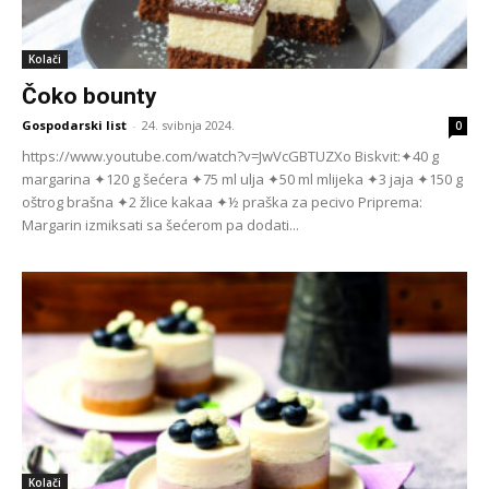
Kolači
Čoko bounty
Gospodarski list
-
24. svibnja 2024.
0
https://www.youtube.com/watch?v=JwVcGBTUZXo Biskvit:✦40 g
margarina ✦120 g šećera ✦75 ml ulja ✦50 ml mlijeka ✦3 jaja ✦150 g
oštrog brašna ✦2 žlice kakaa ✦½ praška za pecivo Priprema:
Margarin izmiksati sa šećerom pa dodati...
Kolači