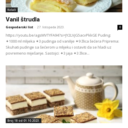
Kolači
Vanil štrudla
Gospodarski list
-
27. listopada 2023.
0
https://youtu.be/agsMVTYFA94?si=JY2LVjG5acvPkkGE Puding:
✦1000 ml mlijeka ✦3 pudinga od vanilije ✦9 žlica šećera Priprema:
Skuhati pudinge sa šećerom u mlijeku i ostaviti da se hladi uz
povremeno miješanje. Sastojci: ✦3 jaja ✦3 žlice...
Broj 18 od 01.10.2023.