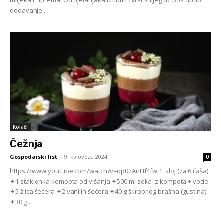
mlijeka Priprema: Od bjelanjaka umutiti čvrst snijeg uz po­stupno
dodavanje...
Kolači
Čežnja
Gospodarski list
-
9. kolovoza 2024.
0
https://www.youtube.com/watch?v=qp0zAnHf4fw 1. sloj (za 6 čaša):
✦1 staklenka kompota od višanja ✦500 ml soka iz kompota + vode
✦5 žlica šećera ✦2 vanilin šećera ✦40 g škrobnog brašna (gustina)
✦30 g...