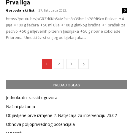
Prva liga
Gospodarski list
-
27. listopada 2023.
0
https://youtu.be/pGRZd0Kh5uM?si=8n39hm1sP8fdi9co Biskvit: ✦4
jaja ✦100 g šećera ✦50 ml ulja ✦100 g glatkog brašna ✦1 prašak za
pecivo ✦50 g mljevenih prženih lješnjaka ✦50 g ribane čokolade
Priprema: Umutiti čvrst snijeg od bjelanjaka...
1
2
3
PREDAJ OGLAS
Jednokratni raskid ugovora
Načini plaćanja
Objavljene prve izmjene 2. Natječaja za intervenciju 73.02
Obnova poljoprivrednog potencijala