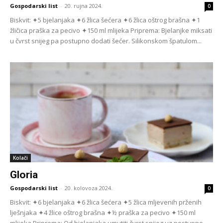
Gospodarski list
-
20. rujna 2024.
0
Biskvit: ✦5 bjelanjaka ✦6 žlica šećera ✦6 žlica oštrog brašna ✦1
žličica praška za pecivo ✦150 ml mlijeka Priprema: Bjelanjke miksati
u čvrst snijeg pa postu­pno dodati šećer. Silikonskom špatulom...
Kolači
Gloria
Gospodarski list
-
20. kolovoza 2024.
0
Biskvit: ✦6 bjelanjaka ✦6 žlica šećera ✦5 žlica mljevenih prženih
lješnjaka ✦4 žlice oštrog brašna ✦½ praška za pecivo ✦150 ml