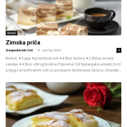
Kolači
Zimska priča
Gospodarski list
-
19. siječnja 2024.
0
Biskvit: ✦3 jaja ✦prstohvat soli ✦4 žlice šećera ✦2 žličice arome
vanilije ✦4 žlice oštrog brašna Priprema: Od bjelanjaka umutiti čvrst
snijeg s pr­stohvatom soli uz postupno dodavanje šećera. Smanjiti...