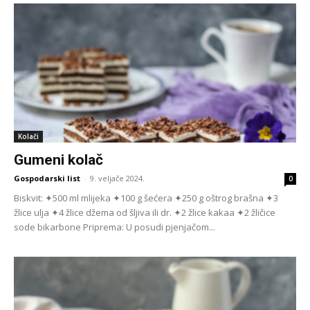
Kolači
Gumeni kolač
Gospodarski list
-
9. veljače 2024.
0
Biskvit: ✦500 ml mlijeka ✦100 g šećera ✦250 g oštrog brašna ✦3
žlice ulja ✦4 žlice džema od šljiva ili dr. ✦2 žlice kakaa ✦2 žličice
sode bikarbone Priprema: U posudi pjenjačom...