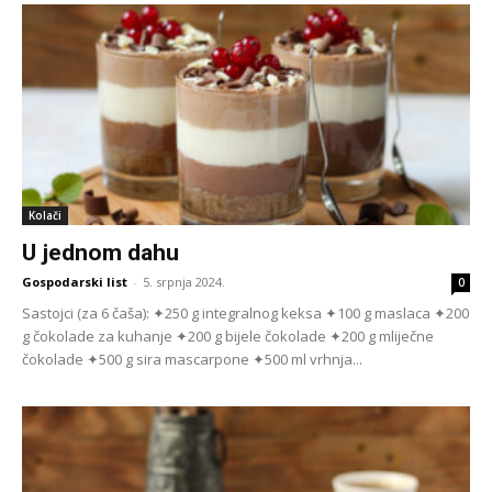
Kolači
U jednom dahu
Gospodarski list
-
5. srpnja 2024.
0
Sastojci (za 6 čaša): ✦250 g integralnog keksa ✦100 g maslaca ✦200
g čokolade za kuhanje ✦200 g bijele čokolade ✦200 g mliječne
čokolade ✦500 g sira mascarpone ✦500 ml vrhnja...