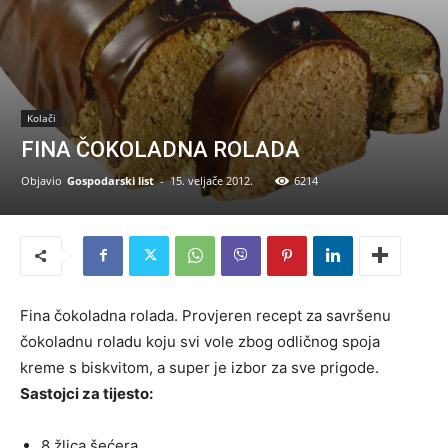
Kolači
FINA ČOKOLADNA ROLADA
Objavio
Gospodarski list
-
15. veljače 2012.
6214
Fina čokoladna rolada. Provjeren recept za savršenu
čokoladnu roladu koju svi vole zbog odličnog spoja
kreme s biskvitom, a super je izbor za sve prigode.
Sastojci za tijesto:
8 žlica šećera