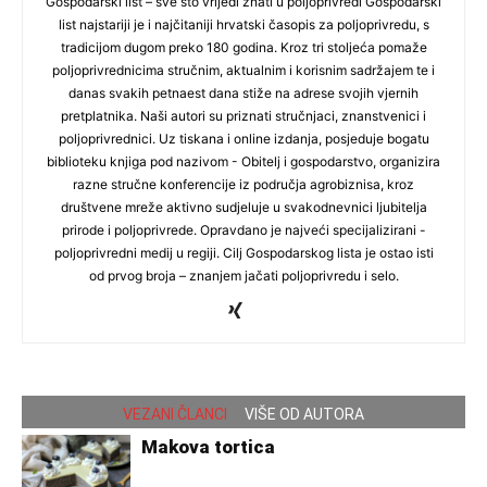
Gospodarski list – sve što vrijedi znati u poljoprivredi Gospodarski
list najstariji je i najčitaniji hrvatski časopis za poljoprivredu, s
tradicijom dugom preko 180 godina. Kroz tri stoljeća pomaže
poljoprivrednicima stručnim, aktualnim i korisnim sadržajem te i
danas svakih petnaest dana stiže na adrese svojih vjernih
pretplatnika. Naši autori su priznati stručnjaci, znanstvenici i
poljoprivrednici. Uz tiskana i online izdanja, posjeduje bogatu
biblioteku knjiga pod nazivom - Obitelj i gospodarstvo, organizira
razne stručne konferencije iz područja agrobiznisa, kroz
društvene mreže aktivno sudjeluje u svakodnevnici ljubitelja
prirode i poljoprivrede. Opravdano je najveći specijalizirani -
poljoprivredni medij u regiji. Cilj Gospodarskog lista je ostao isti
od prvog broja – znanjem jačati poljoprivredu i selo.
VEZANI ČLANCI
VIŠE OD AUTORA
Makova tortica