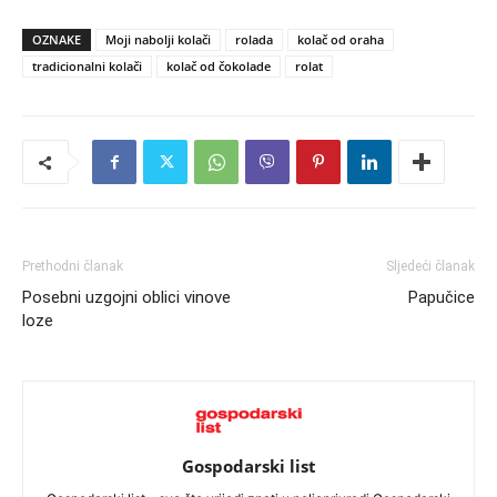
OZNAKE
Moji nabolji kolači
rolada
kolač od oraha
tradicionalni kolači
kolač od čokolade
rolat
Prethodni članak
Sljedeći članak
Posebni uzgojni oblici vinove
Papučice
loze
Gospodarski list