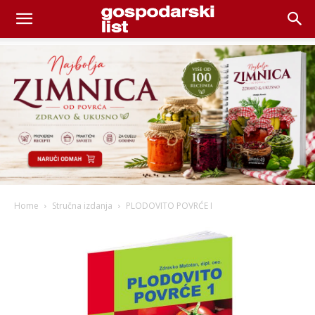
Home
Stručna izdanja
PLODOVITO POVRĆE I