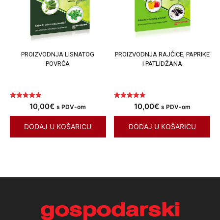
PROIZVODNJA LISNATOG
PROIZVODNJA RAJČICE, PAPRIKE
POVRĆA
I PATLIDŽANA
Ocjenjeno
Ocjenjeno
10,00
€
10,00
€
s PDV-om
s PDV-om
4.90
4.92
od 5
od 5
DODAJ U KOŠARICU
DODAJ U KOŠARICU