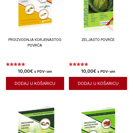
PROIZVODNJA KORJENASTOG
ZELJASTO POVRĆE
POVRĆA
Ocjenjeno
Ocjenjeno
10,00
€
10,00
€
s PDV-om
s PDV-om
5.00
4.89
od 5
od 5
DODAJ U KOŠARICU
DODAJ U KOŠARICU