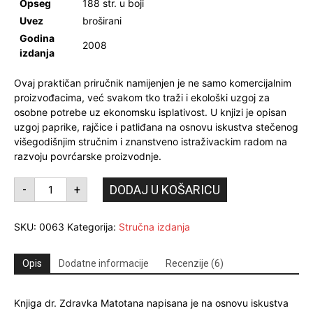
Opseg
188 str. u boji
Uvez
broširani
Godina
2008
izdanja
Ovaj praktičan priručnik namijenjen je ne samo komercijalnim
proizvođacima, već svakom tko traži i ekološki uzgoj za
osobne potrebe uz ekonomsku isplativost. U knjizi je opisan
uzgoj paprike, rajčice i patliđana na osnovu iskustva stečenog
višegodišnjim stručnim i znanstveno istraživackim radom na
razvoju povrćarske proizvodnje.
PLODOVITO
DODAJ U KOŠARICU
-
+
POVRĆE
I
količina
SKU:
0063
Kategorija:
Stručna izdanja
Opis
Dodatne informacije
Recenzije (6)
Knjiga dr. Zdravka Matotana napisana je na osnovu iskustva