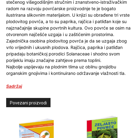
stečenog višegodišnjim stručnim i znanstveno-istraživačkim
radom na razvoju povrćarske proizvodnje te je bogato
ilustrirana slikovnim materijalom. U knjizi su obrađene tri vrste
plodovitog povrća, a to su paprika, rajčica i patliđan koje su
najznačajnije skupine povrtnih kultura. Ovo povrće se osim na
otvorenom najčešće uzgaja i u zaštićenim prostorima.
Zajednička osobina plodovitog povrća je da se uzgaja zbog
vrlo vrijednih i ukusnih plodova. Rajčica, paprika i patliđan
pripadaju botaničkoj porodici Solanaceae i shodno svom
porijeklu imaju značajne zahtjeve prema toplini.
Najbolje uspijevaju na plodnim tlima uz obilnu gnojidbu
organskim gnojivima i kontinuirano održavanje vlažnosti tla.
Sadržaj
Povezani proizvodi