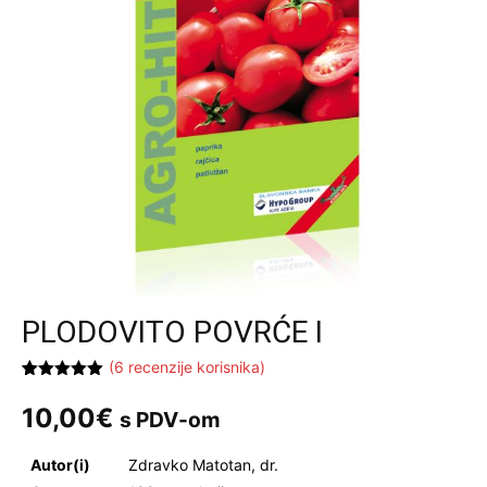
PLODOVITO POVRĆE I
(
6
recenzije korisnika)
Korisničke
6
ocjene:
5.00
10,00
€
s PDV-om
od ukupno
5 (
korisnika)
Autor(i)
Zdravko Matotan, dr.