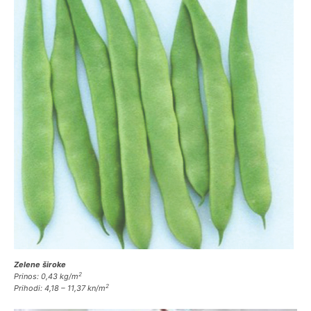
Zelene široke
2
Prinos: 0,43 kg/m
2
Prihodi: 4,18 – 11,37 kn/m