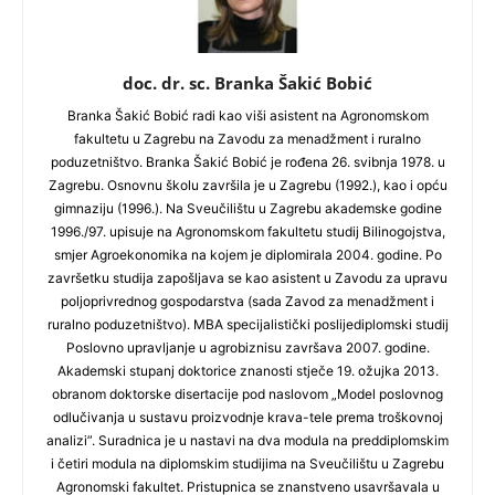
doc. dr. sc. Branka Šakić Bobić
Branka Šakić Bobić radi kao viši asistent na Agronomskom
fakultetu u Zagrebu na Zavodu za menadžment i ruralno
poduzetništvo. Branka Šakić Bobić je rođena 26. svibnja 1978. u
Zagrebu. Osnovnu školu završila je u Zagrebu (1992.), kao i opću
gimnaziju (1996.). Na Sveučilištu u Zagrebu akademske godine
1996./97. upisuje na Agronomskom fakultetu studij Bilinogojstva,
smjer Agroekonomika na kojem je diplomirala 2004. godine. Po
završetku studija zapošljava se kao asistent u Zavodu za upravu
poljoprivrednog gospodarstva (sada Zavod za menadžment i
ruralno poduzetništvo). MBA specijalistički poslijediplomski studij
Poslovno upravljanje u agrobiznisu završava 2007. godine.
Akademski stupanj doktorice znanosti stječe 19. ožujka 2013.
obranom doktorske disertacije pod naslovom „Model poslovnog
odlučivanja u sustavu proizvodnje krava-tele prema troškovnoj
analizi”. Suradnica je u nastavi na dva modula na preddiplomskim
i četiri modula na diplomskim studijima na Sveučilištu u Zagrebu
Agronomski fakultet. Pristupnica se znanstveno usavršavala u