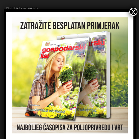
Raskid ugovora
Načini plaćanja
Sigurnost plaćanja
Prijavite se na newsletter
Ime
Email