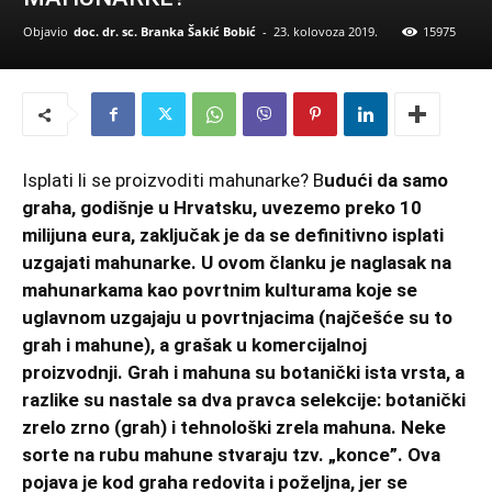
Objavio
doc. dr. sc. Branka Šakić Bobić
-
23. kolovoza 2019.
15975
Isplati li se proizvoditi mahunarke? B
udući da samo
graha, godišnje u Hrvatsku, uvezemo preko 10
milijuna eura, zaključak je da se definitivno isplati
uzgajati mahunarke. U ovom članku je naglasak na
mahunarkama kao povrtnim kulturama koje se
uglavnom uzgajaju u povrtnjacima (najčešće su to
grah i mahune), a grašak u komercijalnoj
proizvodnji. Grah i mahuna su botanički ista vrsta, a
razlike su nastale sa dva pravca selekcije: botanički
zrelo zrno (grah) i tehnološki zrela mahuna. Neke
sorte na rubu mahune stvaraju tzv. „konce”. Ova
pojava je kod graha redovita i poželjna, jer se