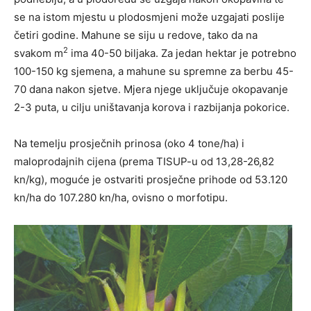
se na istom mjestu u plodosmjeni može uzgajati poslije
četiri godine. Mahune se siju u redove, tako da na
2
svakom m
ima 40-50 biljaka. Za jedan hektar je potrebno
100-150 kg sjemena, a mahune su spremne za berbu 45-
70 dana nakon sjetve. Mjera njege uključuje okopavanje
2-3 puta, u cilju uništavanja korova i razbijanja pokorice.
Na temelju prosječnih prinosa (oko 4 tone/ha) i
maloprodajnih cijena (prema TISUP-u od 13,28-26,82
kn/kg), moguće je ostvariti prosječne prihode od 53.120
kn/ha do 107.280 kn/ha, ovisno o morfotipu.