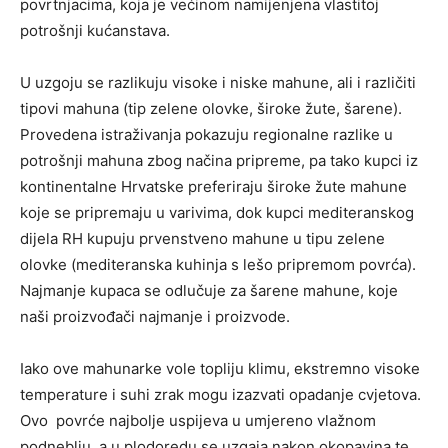
povrtnjacima, koja je većinom namijenjena vlastitoj
potrošnji kućanstava.
U uzgoju se razlikuju visoke i niske mahune, ali i različiti
tipovi mahuna (tip zelene olovke, široke žute, šarene).
Provedena istraživanja pokazuju regionalne razlike u
potrošnji mahuna zbog načina pripreme, pa tako kupci iz
kontinentalne Hrvatske preferiraju široke žute mahune
koje se pripremaju u varivima, dok kupci mediteranskog
dijela RH kupuju prvenstveno mahune u tipu zelene
olovke (mediteranska kuhinja s lešo pripremom povrća).
Najmanje kupaca se odlučuje za šarene mahune, koje
naši proizvođači najmanje i proizvode.
Iako ove mahunarke vole topliju klimu, ekstremno visoke
temperature i suhi zrak mogu izazvati opadanje cvjetova.
Ovo povrće najbolje uspijeva u umjereno vlažnom
podneblju, a u plodoredu se uzgaja nakon okopavina te