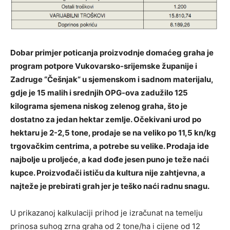
Dobar primjer poticanja proizvodnje domaćeg graha je
program potpore Vukovarsko-srijemske županije i
Zadruge “Češnjak” u sjemenskom i sadnom materijalu,
gdje je 15 malih i srednjih OPG-ova zadužilo 125
kilograma sjemena niskog zelenog graha, što je
dostatno za jedan hektar zemlje. Očekivani urod po
hektaru je 2-2,5 tone, prodaje se na veliko po 11,5 kn/kg
trgovačkim centrima, a potrebe su velike. Prodaja ide
najbolje u proljeće, a kad dođe jesen puno je teže naći
kupce. Proizvođači ističu da kultura nije zahtjevna, a
najteže je prebirati grah jer je teško naći radnu snagu.
U prikazanoj kalkulaciji prihod je izračunat na temelju
prinosa suhog zrna graha od 2 tone/ha i cijene od 12