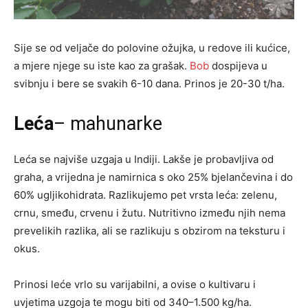
Sije se od veljače do polovine ožujka, u redove ili kućice,
a mjere njege su iste kao za grašak.
Bob
dospijeva u
svibnju i bere se svakih 6-10 dana. Prinos je 20-30 t/ha.
Leća
– mahunarke
Leća se najviše uzgaja u Indiji. Lakše je probavljiva od
graha, a vrijedna je namirnica s oko 25% bjelančevina i do
60% ugljikohidrata. Razlikujemo pet vrsta leća: zelenu,
crnu, smeđu, crvenu i žutu. Nutritivno između njih nema
prevelikih razlika, ali se razlikuju s obzirom na teksturu i
okus.
Prinosi leće vrlo su varijabilni, a ovise o kultivaru i
uvjetima uzgoja te mogu biti od 340–1.500 kg/ha.