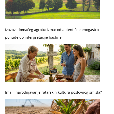
Izazovi domaćeg agroturizma: od autentične enogastro
ponude do interpretacije baštine
Ima li navodnjavanje ratarskih kultura poslovnog smisla?