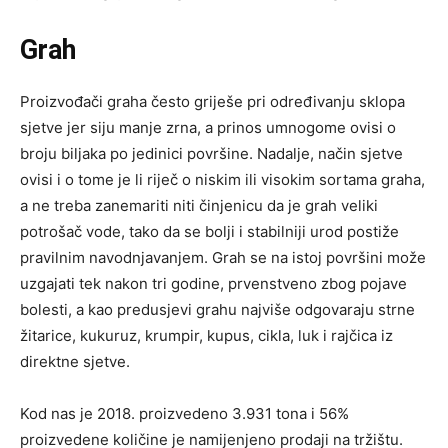
Grah
Proizvođači graha često griješe pri određivanju sklopa
sjetve jer siju manje zrna, a prinos umnogome ovisi o
broju biljaka po jedinici površine. Nadalje, način sjetve
ovisi i o tome je li riječ o niskim ili visokim sortama graha,
a ne treba zanemariti niti činjenicu da je grah veliki
potrošač vode, tako da se bolji i stabilniji urod postiže
pravilnim navodnjavanjem. Grah se na istoj površini može
uzgajati tek nakon tri godine, prvenstveno zbog pojave
bolesti, a kao predusjevi grahu najviše odgovaraju strne
žitarice, kukuruz, krumpir, kupus, cikla, luk i rajčica iz
direktne sjetve.
Kod nas je 2018. proizvedeno 3.931 tona i 56%
proizvedene količine je namijenjeno prodaji na tržištu.