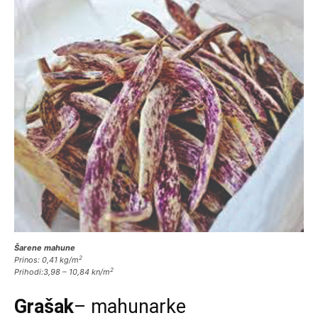
Šarene mahune
2
Prinos: 0,41 kg/m
2
Prihodi:3,98 – 10,84 kn/m
Grašak
– mahunarke