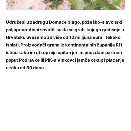
Udruženi u zadrugu Domaće blago, požeško-slavonski
poljoprivrednici shvatili su da se grah, kojega godišnje u
Hrvatsku uvezemo za više od 10 milijuna eura, itekako
isplati. Proizvođači graha iz kontinentalnih županija RH
ističu kako im otkup nije upitan jer im pouzdani partneri
poput Podravke ili PIK-a Vinkovci jamče otkup i plaćanje
u roku od 60 dana.