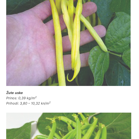
Žute uske
2
Prinos: 0,39 kg/m
2
Prihodi: 3,80 – 10,32 kn
/m