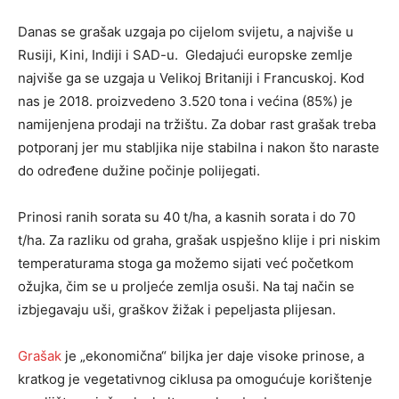
Danas se grašak uzgaja po cijelom svijetu, a najviše u
Rusiji, Kini, Indiji i SAD-u. Gledajući europske zemlje
najviše ga se uzgaja u Velikoj Britaniji i Francuskoj. Kod
nas je 2018. proizvedeno 3.520 tona i većina (85%) je
namijenjena prodaji na tržištu. Za dobar rast grašak treba
potporanj jer mu stabljika nije stabilna i nakon što naraste
do određene dužine počinje polijegati.
Prinosi ranih sorata su 40 t/ha, a kasnih sorata i do 70
t/ha. Za razliku od graha, grašak uspješno klije i pri niskim
temperaturama stoga ga možemo sijati već početkom
ožujka, čim se u proljeće zemlja osuši. Na taj način se
izbjegavaju uši, graškov žižak i pepeljasta plijesan.
Grašak
je „ekonomična“ biljka jer daje visoke prinose, a
kratkog je vegetativnog ciklusa pa omogućuje korištenje