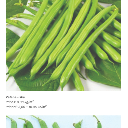
Zelene uske
2
Prinos: 0,38
kg/m
2
Prihodi
: 3,69 – 10,05 kn/
m