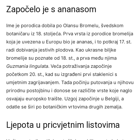
Započelo je s ananasom
Ime je porodica dobila po Olansu Bromelu, švedskom
botaničaru iz 18. stoljeća. Prva vrsta iz porodice bromelija
koja je uvezena u Europu bio je ananas, i to potkraj 17. st.
radi dobivanja jestivih plodova. Kao ukrasne biljke
bromelije su poznate od 18. st., a prva među njima
Guzmania lingulata
. Veća potraživanja započinje
početkom 20. st., kad su izgrađeni prvi staklenici s
umjetnim zagrijavanjem. Tada počinju putovanja u njihovu
prirodnu postojbinu i donose se različite vrste koje naglo
osvajaju europsko traište. Uzgoj započinje u Belgiji, a
odatle se širi po botaničkim vrtovima drugih zemalja.
Ljepota u pricvjetnim listovima