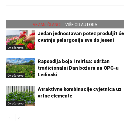
VEZANI ČLANCI
VIŠE OD AUTORA
Jedan jednostavan potez produljit će
cvatnju pelargonija sve do jeseni
Cvjećarstvo
Rapsodija boja i mirisa: održan
tradicionalni Dan božura na OPG-u
Ledinski
Cvjećarstvo
Atraktivne kombinacije cvjetnica uz
vrtne elemente
Cvjećarstvo