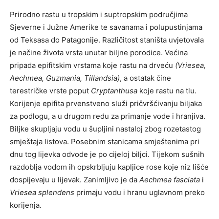
Prirodno rastu u tropskim i suptropskim područjima
Sjeverne i Južne Amerike te savanama i polupustinjama
od Teksasa do Patagonije. Različitost staništa uvjetovala
je načine života vrsta unutar biljne porodice. Većina
pripada epifitskim vrstama koje rastu na drveću
(Vriesea,
Aechmea, Guzmania, Tillandsia)
, a ostatak čine
terestričke vrste poput
Cryptanthusa
koje rastu na tlu.
Korijenje epifita prvenstveno služi pričvršćivanju biljaka
za podlogu, a u drugom redu za primanje vode i hranjiva.
Biljke skupljaju vodu u šupljini nastaloj zbog rozetastog
smještaja listova. Posebnim stanicama smještenima pri
dnu tog lijevka odvode je po cijeloj biljci. Tijekom sušnih
razdoblja vodom ih opskrbljuju kapljice rose koje niz lišće
dospijevaju u lijevak. Zanimljivo je da
Aechmea fasciata
i
Vriesea splendens
primaju vodu i hranu uglavnom preko
korijenja.