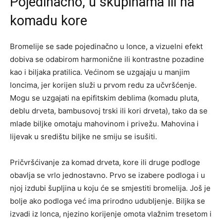
Pojedinačno, u skupinama ili na
komadu kore
Bromelije se sade pojedinačno u lonce, a vizuelni efekt
dobiva se odabirom harmonične ili kontrastne pozadine
kao i biljaka pratilica. Većinom se uzgajaju u manjim
loncima, jer korijen služi u prvom redu za učvršćenje.
Mogu se uzgajati na epifitskim deblima (komadu pluta,
deblu drveta, bambusovoj trski ili kori drveta), tako da se
mlade biljke omotaju mahovinom i privežu. Mahovina i
lijevak u središtu biljke ne smiju se isušiti.
Pričvršćivanje za komad drveta, kore ili druge podloge
obavlja se vrlo jednostavno. Prvo se izabere podloga i u
njoj izdubi šupljina u koju će se smjestiti bromelija. Još je
bolje ako podloga već ima prirodno udubljenje. Biljka se
izvadi iz lonca, njezino korijenje omota vlažnim tresetom i