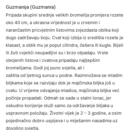
Guzmanija (Guzmania)
Pripada skupini srednje velikih bromelija promjera rozete
oko 40 cm, a ukrasna vrijednost je u crvenim i
narančastim pricvjetnim listovima zvjezdasta oblika koji
dugo zadržavaju boju. Cvat koji izbija iz središta rozete je
klasast, a oblik mu je poput cilindra, češera ili kugle. Bijeli
ili žuti cvjetići neupadljivi su i brzo otpadaju. Vrste
obojenih listova i cvatova pripadaju najljepšim
bromelijama. Godi joj puno svjetla, ali i
zaštita od ljetnog sunca u podne. Razmnožava se mladim
biljkama koje se razvijaju dok je majčinska biljka još u
cvatu. U vrijeme odvajanja mladica, majčinska biljka već
počinje propadati. Odmah se sade u stalni lonac, jer
oskudno korijenje služi samo za održavanje biljaka u
uspravnom položaju. Životni vijek je 2 – 3 godine, a osim
pojedinačno dobro uspijeva i u miješanim nasadima uz
dovoljno svjetla.