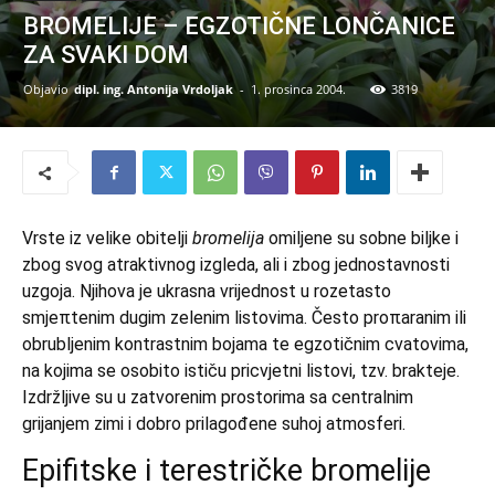
BROMELIJE – EGZOTIČNE LONČANICE
ZA SVAKI DOM
Objavio
dipl. ing. Antonija Vrdoljak
-
1. prosinca 2004.
3819
Vrste iz velike obitelji
bromelija
omiljene su sobne biljke i
zbog svog atraktivnog izgleda, ali i zbog jednostavnosti
uzgoja. Njihova je ukrasna vrijednost u rozetasto
smjeπtenim dugim zelenim listovima. Često proπaranim ili
obrubljenim kontrastnim bojama te egzotičnim cvatovima,
na kojima se osobito ističu pricvjetni listovi, tzv. brakteje.
Izdržljive su u zatvorenim prostorima sa centralnim
grijanjem zimi i dobro prilagođene suhoj atmosferi.
Epifitske i terestričke bromelije