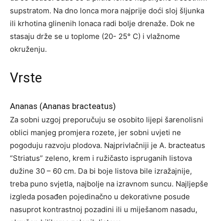
supstratom. Na dno lonca mora najprije doći sloj šljunka
ili krhotina glinenih lonaca radi bolje drenaže. Dok ne
stasaju drže se u toplome (20- 25° C) i vlažnome
okruženju.
Vrste
Ananas (Ananas bracteatus)
Za sobni uzgoj preporučuju se osobito lijepi šarenolisni
oblici manjeg promjera rozete, jer sobni uvjeti ne
pogoduju razvoju plodova. Najprivlačniji je A. bracteatus
“Striatus” zeleno, krem i ružičasto ispruganih listova
dužine 30 – 60 cm. Da bi boje listova bile izražajnije,
treba puno svjetla, najbolje na izravnom suncu. Najljepše
izgleda posađen pojedinačno u dekorativne posude
nasuprot kontrastnoj pozadini ili u miješanom nasadu,