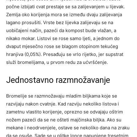
počne izbijati cvat prestaje se sa zalijevanjem u lijevak.
Zemlja oko korijenja mora se između dvaju zalijevanja
lagano prosušiti. Vrste bez lijevka zalijevaju se na
uobičajeni način, pazeći da kompost bude vlažan, a
nikako mokar. Listovi se rose samo ljeti, a jednom do
dvaput mjesečno rose se blagom otopinom tekućeg
hranjiva (0,05%). Presađuju se vrlo rijetko, jer supstrat
služi bromelijama, u prvom redu za ućvršćenje.
Jednostavno razmnožavanje
Bromelije se razmnožavaju mladim biljkama koje se
razvijaju nakon cvatnje. Kad razviju nekoliko listova i
zametnu vlastito korijenje, oprezno se odvajaju oštrim
nožem pazeći da se ne ošteti majčinska biljka. Ako su
mekane i neodrvenjele, ostave se nekoliko dana na zraku
da se osuše. Sade se u plitke lonce napunjene tresetnim