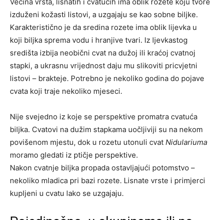
Većina vrsta, lisnatih i cvatućih ima oblik rozete koju tvore
izduženi kožasti listovi, a uzgajaju se kao sobne biljke.
Karakteristično je da sredina rozete ima oblik lijevka u
koji biljka sprema vodu i hranjive tvari. Iz ljevkastog
središta izbija neobični cvat na dužoj ili kraćoj cvatnoj
stapki, a ukrasnu vrijednost daju mu slikoviti pricvjetni
listovi – brakteje. Potrebno je nekoliko godina do pojave
cvata koji traje nekoliko mjeseci.
Nije svejedno iz koje se perspektive promatra cvatuća
biljka. Cvatovi na dužim stapkama uočljiviji su na nekom
povišenom mjestu, dok u rozetu utonuli cvat
Nidulariuma
moramo gledati iz ptičje perspektive.
Nakon cvatnje biljka propada ostavljajući potomstvo –
nekoliko mladica pri bazi rozete. Lisnate vrste i primjerci
kupljeni u cvatu lako se uzgajaju.