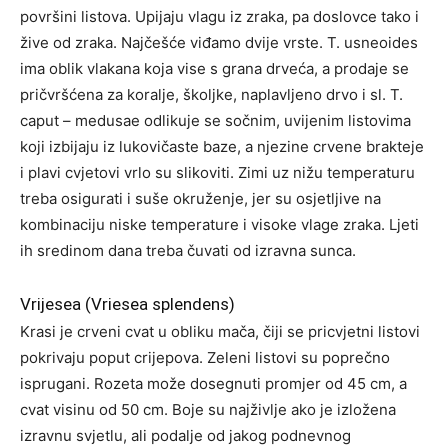
površini listova. Upijaju vlagu iz zraka, pa doslovce tako i
žive od zraka. Najčešće viđamo dvije vrste. T. usneoides
ima oblik vlakana koja vise s grana drveća, a prodaje se
pričvršćena za koralje, školjke, naplavljeno drvo i sl. T.
caput – medusae odlikuje se sočnim, uvijenim listovima
koji izbijaju iz lukovičaste baze, a njezine crvene brakteje
i plavi cvjetovi vrlo su slikoviti. Zimi uz nižu temperaturu
treba osigurati i suše okruženje, jer su osjetljive na
kombinaciju niske temperature i visoke vlage zraka. Ljeti
ih sredinom dana treba čuvati od izravna sunca.
Vrijesea (Vriesea splendens)
Krasi je crveni cvat u obliku mača, čiji se pricvjetni listovi
pokrivaju poput crijepova. Zeleni listovi su poprečno
isprugani. Rozeta može dosegnuti promjer od 45 cm, a
cvat visinu od 50 cm. Boje su najživlje ako je izložena
izravnu svjetlu, ali podalje od jakog podnevnog