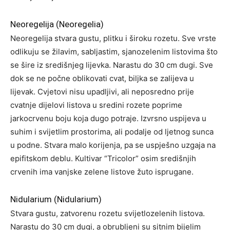
Neoregelija (Neoregelia)
Neoregelija stvara gustu, plitku i široku rozetu. Sve vrste
odlikuju se žilavim, sabljastim, sjanozelenim listovima što
se šire iz središnjeg lijevka. Narastu do 30 cm dugi. Sve
dok se ne počne oblikovati cvat, biljka se zalijeva u
lijevak. Cvjetovi nisu upadljivi, ali neposredno prije
cvatnje dijelovi listova u sredini rozete poprime
jarkocrvenu boju koja dugo potraje. Izvrsno uspijeva u
suhim i svijetlim prostorima, ali podalje od ljetnog sunca
u podne. Stvara malo korijenja, pa se uspješno uzgaja na
epifitskom deblu. Kultivar “Tricolor” osim središnjih
crvenih ima vanjske zelene listove žuto isprugane.
Nidularium (Nidularium)
Stvara gustu, zatvorenu rozetu svijetlozelenih listova.
Narastu do 30 cm dugi, a obrubljeni su sitnim bijelim