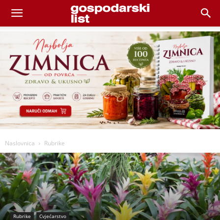
Naslovnica
Rubrike
Rubrike
Cvjećarstvo