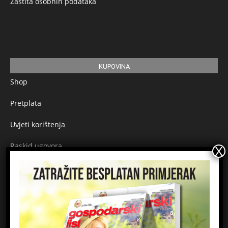
Zaštita osobnih podataka
KUPOVINA
Shop
Pretplata
Uvjeti korištenja
Raskid ugovora
Načini plaćanja
Sigurnost plaćanja
Prijavite se na newsletter