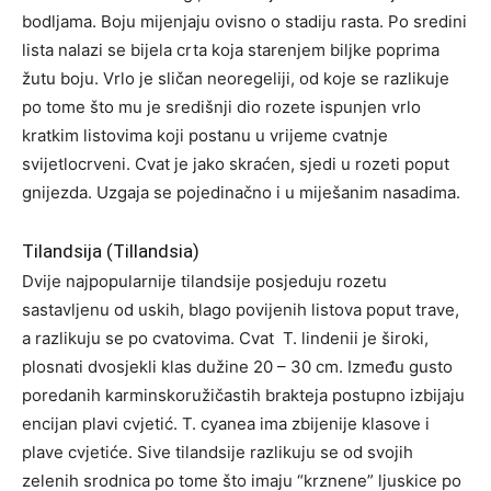
bodljama. Boju mijenjaju ovisno o stadiju rasta. Po sredini
lista nalazi se bijela crta koja starenjem biljke poprima
žutu boju. Vrlo je sličan neoregeliji, od koje se razlikuje
po tome što mu je središnji dio rozete ispunjen vrlo
kratkim listovima koji postanu u vrijeme cvatnje
svijetlocrveni. Cvat je jako skraćen, sjedi u rozeti poput
gnijezda. Uzgaja se pojedinačno i u miješanim nasadima.
Tilandsija (Tillandsia)
Dvije najpopularnije tilandsije posjeduju rozetu
sastavljenu od uskih, blago povijenih listova poput trave,
a razlikuju se po cvatovima. Cvat T. lindenii je široki,
plosnati dvosjekli klas dužine 20 – 30 cm. Između gusto
poredanih karminskoružičastih brakteja postupno izbijaju
encijan plavi cvjetić. T. cyanea ima zbijenije klasove i
plave cvjetiće. Sive tilandsije razlikuju se od svojih
zelenih srodnica po tome što imaju “krznene” ljuskice po