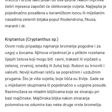
četiri mjeseca započet će oblikovanje cvijeta. Najljepša je
pojedinačno posađena u keramičkom loncu ili miješanim
nasadima zelenih biljaka poput filodendrona, fikusa,
maranti i dr.
Kriptantus (Cryptanthus sp.)
Ovom rodu pripadaju najmanje bromelije pogodne i za
uzgoj u bocama. Njihova vrijednost je u plitkim rozetama
lijepih listova koji mogu biti ravni, trakasti ili vrpčasti u
zelenoj, crvenoj, smeđoj ili žutoj boji. Rubovi su trnoviti i
valoviti. Noviji kultivari ističu se poprečnim i uzdužnim
prugama. Što je više svjetla, boje lišća su življe. Sade se
u miješanim skupinama ili pojedinačno u uzgojne posude.
Razmnožava se mladim biljčicama koje se stvaraju pri
bazi majčinske. Majčinska biljka nakon stvaranja
potomstva ne odumire kao neke druge vrste bromelija.