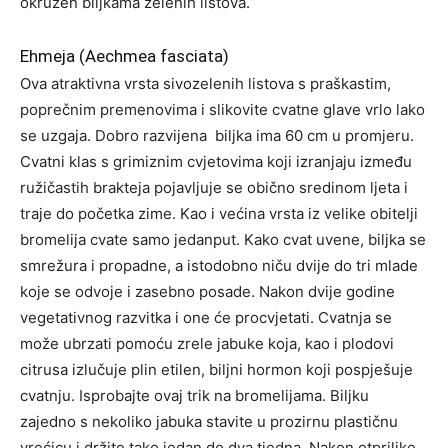
okružen biljkama zelenih listova.
Ehmeja (Aechmea fasciata)
Ova atraktivna vrsta sivozelenih listova s praškastim,
poprečnim premenovima i slikovite cvatne glave vrlo lako
se uzgaja. Dobro razvijena biljka ima 60 cm u promjeru.
Cvatni klas s grimiznim cvjetovima koji izranjaju između
ružičastih brakteja pojavljuje se obično sredinom ljeta i
traje do početka zime. Kao i većina vrsta iz velike obitelji
bromelija cvate samo jedanput. Kako cvat uvene, biljka se
smrežura i propadne, a istodobno niču dvije do tri mlade
koje se odvoje i zasebno posade. Nakon dvije godine
vegetativnog razvitka i one će procvjetati. Cvatnja se
može ubrzati pomoću zrele jabuke koja, kao i plodovi
citrusa izlučuje plin etilen, biljni hormon koji pospješuje
cvatnju. Isprobajte ovaj trik na bromelijama. Biljku
zajedno s nekoliko jabuka stavite u prozirnu plastičnu
vrećicu i držite tako jedan do dva tjedna. Nakon otprilike