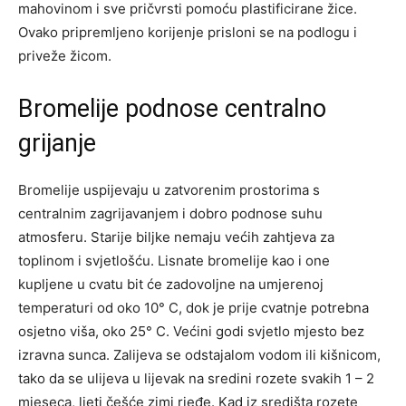
mahovinom i sve pričvrsti pomoću plastificirane žice.
Ovako pripremljeno korijenje prisloni se na podlogu i
priveže žicom.
Bromelije podnose centralno
grijanje
Bromelije uspijevaju u zatvorenim prostorima s
centralnim zagrijavanjem i dobro podnose suhu
atmosferu. Starije biljke nemaju većih zahtjeva za
toplinom i svjetlošću. Lisnate bromelije kao i one
kupljene u cvatu bit će zadovoljne na umjerenoj
temperaturi od oko 10° C, dok je prije cvatnje potrebna
osjetno viša, oko 25° C. Većini godi svjetlo mjesto bez
izravna sunca. Zalijeva se odstajalom vodom ili kišnicom,
tako da se ulijeva u lijevak na sredini rozete svakih 1 – 2
mjeseca, ljeti češće zimi rjeđe. Kad iz središta rozete