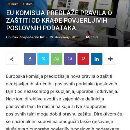
Rubrike
Ostalo
EU KOMISIJA PREDLAŽE PRAVILA O
ZAŠTITI OD KRAĐE POVJERLJIVIH
POSLOVNIH PODATAKA
Objavio
Gospodarski list
-
29. studenoga 2013.
1199
Europska komisija predložila je nova pravila o zaštiti
neobjavljenih stručnih i poslovnih podataka (poslovnih
tajni) od nezakonitog prikupljanja, uporabe i otkrivanja.
Nacrtom direktive uvodi se zajednička definicija
poslovnih tajni te načini na koje žrtve zlouporabe
poslovnih tajni mogu dobiti pravnu zaštitu. Direktivom će
se nacionalnim sudovima omogućiti lakše rješavanje
slučajeva zlouporabe povjerljivih poslovnih podataka te