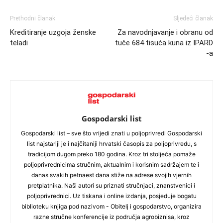
Prethodni članak
Sljedeći članak
Kreditiranje uzgoja ženske
Za navodnjavanje i obranu od
teladi
tuče 684 tisuća kuna iz IPARD
-a
Gospodarski list
Gospodarski list – sve što vrijedi znati u poljoprivredi Gospodarski
list najstariji je i najčitaniji hrvatski časopis za poljoprivredu, s
tradicijom dugom preko 180 godina. Kroz tri stoljeća pomaže
poljoprivrednicima stručnim, aktualnim i korisnim sadržajem te i
danas svakih petnaest dana stiže na adrese svojih vjernih
pretplatnika. Naši autori su priznati stručnjaci, znanstvenici i
poljoprivrednici. Uz tiskana i online izdanja, posjeduje bogatu
biblioteku knjiga pod nazivom - Obitelj i gospodarstvo, organizira
razne stručne konferencije iz područja agrobiznisa, kroz