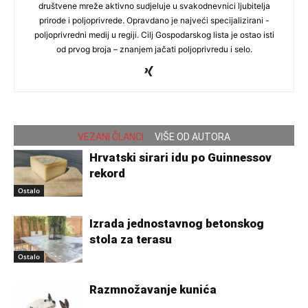
društvene mreže aktivno sudjeluje u svakodnevnici ljubitelja
prirode i poljoprivrede. Opravdano je najveći specijalizirani -
poljoprivredni medij u regiji. Cilj Gospodarskog lista je ostao isti
od prvog broja – znanjem jačati poljoprivredu i selo.
VEZANI ČLANCI
VIŠE OD AUTORA
Hrvatski sirari idu po Guinnessov
rekord
Ostalo
Izrada jednostavnog betonskog
stola za terasu
Ostalo
Razmnožavanje kunića