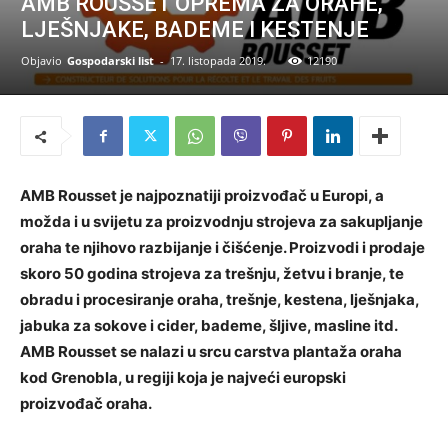
AMB ROUSSET OPREMA ZA ORAHE,
LJEŠNJAKE, BADEME I KESTENJE
Objavio
Gospodarski list
-
17. listopada 2019.
12190
AMB Rousset je najpoznatiji proizvođač u Europi, a
možda i u svijetu za proizvodnju strojeva za sakupljanje
oraha te njihovo razbijanje i čišćenje. Proizvodi i prodaje
skoro 50 godina strojeva za trešnju, žetvu i branje, te
obradu i procesiranje oraha, trešnje, kestena, lješnjaka,
jabuka za sokove i cider, bademe, šljive, masline itd.
AMB Rousset se nalazi u srcu carstva plantaža oraha
kod Grenobla, u regiji koja je najveći europski
proizvođač oraha.