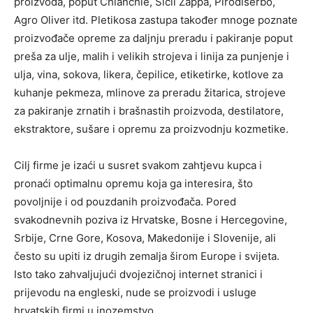
proizvoda, poput Chianchie, Sicil Zappa, Pirodiserbo,
Agro Oliver itd. Pletikosa zastupa također mnoge poznate
proizvođače opreme za daljnju preradu i pakiranje poput
preša za ulje, malih i velikih strojeva i linija za punjenje i
ulja, vina, sokova, likera, čepilice, etiketirke, kotlove za
kuhanje pekmeza, mlinove za preradu žitarica, strojeve
za pakiranje zrnatih i brašnastih proizvoda, destilatore,
ekstraktore, sušare i opremu za proizvodnju kozmetike.
Cilj firme je izaći u susret svakom zahtjevu kupca i
pronaći optimalnu opremu koja ga interesira, što
povoljnije i od pouzdanih proizvođača. Pored
svakodnevnih poziva iz Hrvatske, Bosne i Hercegovine,
Srbije, Crne Gore, Kosova, Makedonije i Slovenije, ali
često su upiti iz drugih zemalja širom Europe i svijeta.
Isto tako zahvaljujući dvojezičnoj internet stranici i
prijevodu na engleski, nude se proizvodi i usluge
hrvatskih firmi u inozemstvo.