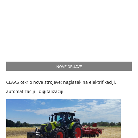
NOVE OBJAVE
CLAAS otkrio nove strojeve: naglasak na elektrifikaciji,
automatizaciji i digitalizaciji