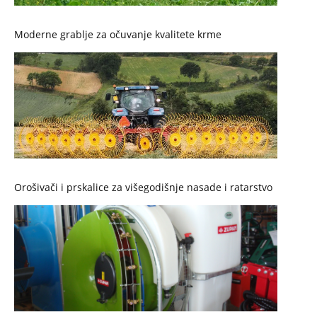
Moderne grablje za očuvanje kvalitete krme
Orošivači i prskalice za višegodišnje nasade i ratarstvo