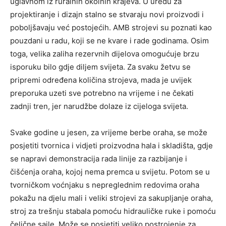
uglavnom iz ruralnih okolnih krajeva. U uredu za
projektiranje i dizajn stalno se stvaraju novi proizvodi i
poboljšavaju već postojećih. AMB strojevi su poznati kao
pouzdani u radu, koji se ne kvare i rade godinama. Osim
toga, velika zaliha rezervnih dijelova omogućuje brzu
isporuku bilo gdje diljem svijeta. Za svaku žetvu se
pripremi određena količina strojeva, mada je uvijek
preporuka uzeti sve potrebno na vrijeme i ne čekati
zadnji tren, jer narudžbe dolaze iz cijeloga svijeta.
Svake godine u jesen, za vrijeme berbe oraha, se može
posjetiti tvornica i vidjeti proizvodna hala i skladišta, gdje
se napravi demonstracija rada linije za razbijanje i
čišćenja oraha, kojoj nema premca u svijetu. Potom se u
tvorničkom voćnjaku s nepreglednim redovima oraha
pokažu na djelu mali i veliki strojevi za sakupljanje oraha,
stroj za trešnju stabala pomoću hidrauličke ruke i pomoću
čelične sajle. Može se posjetiti veliko postrojenje za