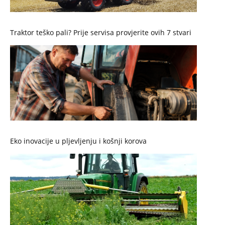
Traktor teško pali? Prije servisa provjerite ovih 7 stvari
Eko inovacije u pljevljenju i košnji korova