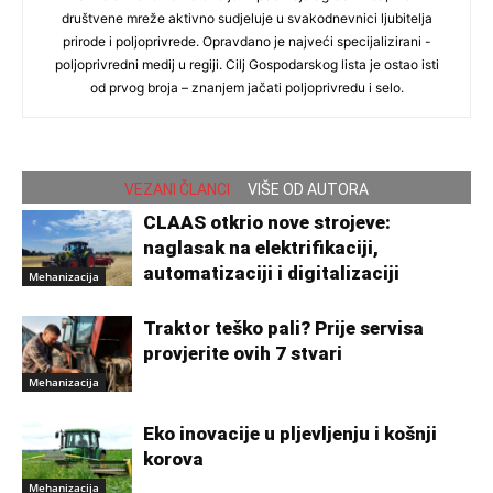
društvene mreže aktivno sudjeluje u svakodnevnici ljubitelja
prirode i poljoprivrede. Opravdano je najveći specijalizirani -
poljoprivredni medij u regiji. Cilj Gospodarskog lista je ostao isti
od prvog broja – znanjem jačati poljoprivredu i selo.
VEZANI ČLANCI
VIŠE OD AUTORA
CLAAS otkrio nove strojeve:
naglasak na elektrifikaciji,
automatizaciji i digitalizaciji
Mehanizacija
Traktor teško pali? Prije servisa
provjerite ovih 7 stvari
Mehanizacija
Eko inovacije u pljevljenju i košnji
korova
Mehanizacija