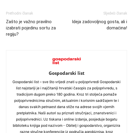
Prethodni članak
Sljedeći članak
Zašto je važno pravilno
Ideja zadovoljnog gosta, ali i
izabrati pojedinu sortu za
domaćina!
regiju?
Gospodarski list
Gospodarski list – sve što vrijedi znati u poljoprivredi Gospodarski
list najstariji je i najčitaniji hrvatski časopis za poljoprivredu, s
tradicijom dugom preko 180 godina. Kroz tri stoljeća pomaže
poljoprivrednicima stručnim, aktualnim i korisnim sadržajem te i
danas svakih petnaest dana stiže na adrese svojih vjernih
pretplatnika. Naši autori su priznati stručnjaci, znanstvenici i
poljoprivrednici. Uz tiskana i online izdanja, posjeduje bogatu
biblioteku knjiga pod nazivom - Obitelj i gospodarstvo, organizira
razne stručne konferencije iz područja agrobiznisa, kroz