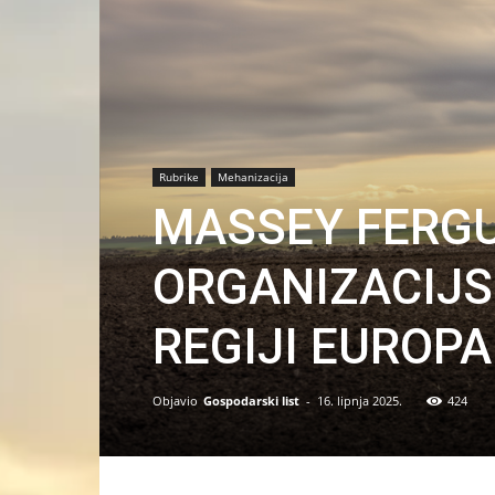
Rubrike
Mehanizacija
MASSEY FERG
ORGANIZACIJS
REGIJI EUROPA 
Objavio
Gospodarski list
-
16. lipnja 2025.
424