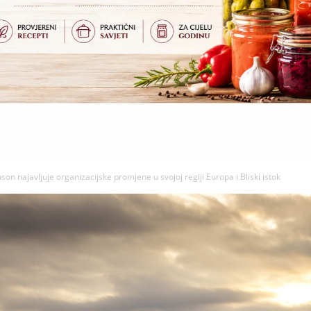
on najavljuje organizacijske promjene u svojoj regiji Europa i Bliski istok