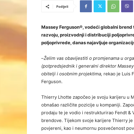
Podijeli
Massey Ferguson®, vodeći globalni brend 
razvoju, proizvodnji i distribuciji poljopri
poljoprivrede, danas najavljuje organizaci
–
Želim vas obavijestiti o promjenama u org
(potpredsjednik i generalni direktor Mass
obitelji i osobnim projektima,
rekao je Luis F
Ferguson.
Thierry Lhotte započeo je svoju karijeru u 
obnašao različite pozicije u kompaniji. Zapo
prodaju te je vodio i restrukturirao Fendt 
brendove. Tijekom svoje karijere Thierry je
povjereni, kao i neumornu posvećenost pove