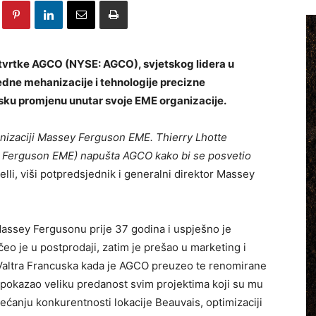
tvrtke AGCO (NYSE: AGCO), svjetskog lidera u
vredne mehanizacije i tehnologije precizne
jsku promjenu unutar svoje EME organizacije.
anizaciji Massey Ferguson EME. Thierry Lhotte
ey Ferguson EME) napušta AGCO kako bi se posvetio
elli, viši potpredsjednik i generalni direktor Massey
Massey Fergusonu prije 37 godina i uspješno je
čeo je u postprodaji, zatim je prešao u marketing i
& Valtra Francuska kada je AGCO preuzeo te renomirane
 pokazao veliku predanost svim projektima koji su mu
ćanju konkurentnosti lokacije Beauvais, optimizaciji