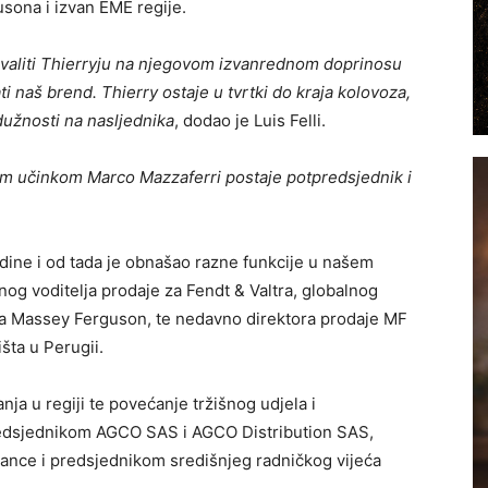
sona i izvan EME regije.
 zahvaliti Thierryju na njegovom izvanrednom doprinosu
i naš brend. Thierry ostaje u tvrtki do kraja kolovoza,
užnosti na nasljednika
, dodao je Luis Felli.
im učinkom Marco Mazzaferri postaje potpredsjednik i
odine i od tada je obnašao razne funkcije u našem
og voditelja prodaje za Fendt & Valtra, globalnog
za Massey Ferguson, te nedavno direktora prodaje MF
šta u Perugii.
nja u regiji te povećanje tržišnog udjela i
predsjednikom AGCO SAS i AGCO Distribution SAS,
nce i predsjednikom središnjeg radničkog vijeća