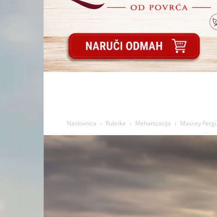
Naslovnica
Rubrike
Mehanizacija
Massey Fergus