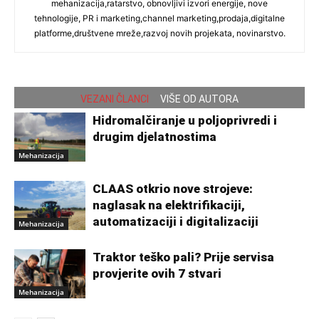
mehanizacija,ratarstvo, obnovljivi izvori energije, nove
tehnologije, PR i marketing,channel marketing,prodaja,digitalne
platforme,društvene mreže,razvoj novih projekata, novinarstvo.
VEZANI ČLANCI
VIŠE OD AUTORA
Hidromalčiranje u poljoprivredi i
drugim djelatnostima
Mehanizacija
CLAAS otkrio nove strojeve:
naglasak na elektrifikaciji,
automatizaciji i digitalizaciji
Mehanizacija
Traktor teško pali? Prije servisa
provjerite ovih 7 stvari
Mehanizacija