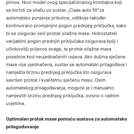
prinos. Novi model ovog specijaliziranog kombajna koji
se koristi za silažu uz sustav „Claas auto fill“za
automatsko punjenje prikolice, odlikuje također
kontinuirano promjenjivi pogon prednjeg priključka, kako
bi se osigurao veći protok silažne mase. Hidrostatski
varijabilni pogon prednjih priključaka osigurava bolji i
učinkovitiji prijenos snage, te protok silažne mase
posebice kod neujednačenih usjeva. Ako duljina sječene
mase nije ujednačena, sustav se automatski prilagođava i
namješta brzinu prednjeg priključka što osigurava
savršen protok i kvalitetnu sječenu masu. Osim
automatskog prilagođavanja, moguće je i manualno
namjestiti brzinu prednjeg priključka, ovisno o radnim
uvjetima.
Optimalan protok mase pomoću sustava za automatsko
prilagođavanje