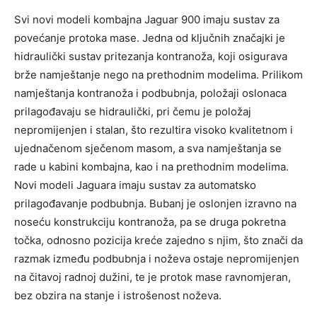
Svi novi modeli kombajna Jaguar 900 imaju sustav za
povećanje protoka mase. Jedna od ključnih značajki je
hidraulički sustav pritezanja kontranoža, koji osigurava
brže namještanje nego na prethodnim modelima. Prilikom
namještanja kontranoža i podbubnja, položaji oslonaca
prilagođavaju se hidraulički, pri čemu je položaj
nepromijenjen i stalan, što rezultira visoko kvalitetnom i
ujednačenom sječenom masom, a sva namještanja se
rade u kabini kombajna, kao i na prethodnim modelima.
Novi modeli Jaguara imaju sustav za automatsko
prilagođavanje podbubnja. Bubanj je oslonjen izravno na
noseću konstrukciju kontranoža, pa se druga pokretna
točka, odnosno pozicija kreće zajedno s njim, što znači da
razmak između podbubnja i noževa ostaje nepromijenjen
na čitavoj radnoj dužini, te je protok mase ravnomjeran,
bez obzira na stanje i istrošenost noževa.