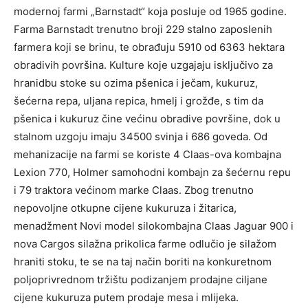
modernoj farmi „Barnstadt“ koja posluje od 1965 godine.
Farma Barnstadt trenutno broji 229 stalno zaposlenih
farmera koji se brinu, te obrađuju 5910 od 6363 hektara
obradivih površina. Kulture koje uzgajaju isključivo za
hranidbu stoke su ozima pšenica i ječam, kukuruz,
šećerna repa, uljana repica, hmelj i grožđe, s tim da
pšenica i kukuruz čine većinu obradive površine, dok u
stalnom uzgoju imaju 34500 svinja i 686 goveda. Od
mehanizacije na farmi se koriste 4 Claas-ova kombajna
Lexion 770, Holmer samohodni kombajn za šećernu repu
i 79 traktora većinom marke Claas. Zbog trenutno
nepovoljne otkupne cijene kukuruza i žitarica,
menadžment Novi model silokombajna Claas Jaguar 900 i
nova Cargos silažna prikolica farme odlučio je silažom
hraniti stoku, te se na taj način boriti na konkuretnom
poljoprivrednom tržištu podizanjem prodajne ciljane
cijene kukuruza putem prodaje mesa i mlijeka.