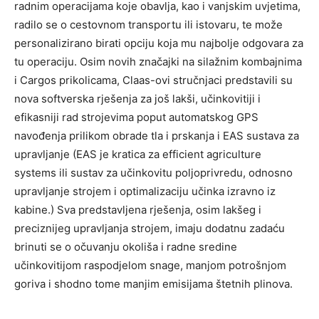
radnim operacijama koje obavlja, kao i vanjskim uvjetima,
radilo se o cestovnom transportu ili istovaru, te može
personalizirano birati opciju koja mu najbolje odgovara za
tu operaciju. Osim novih značajki na silažnim kombajnima
i Cargos prikolicama, Claas-ovi stručnjaci predstavili su
nova softverska rješenja za još lakši, učinkovitiji i
efikasniji rad strojevima poput automatskog GPS
navođenja prilikom obrade tla i prskanja i EAS sustava za
upravljanje (EAS je kratica za efficient agriculture
systems ili sustav za učinkovitu poljoprivredu, odnosno
upravljanje strojem i optimalizaciju učinka izravno iz
kabine.) Sva predstavljena rješenja, osim lakšeg i
preciznijeg upravljanja strojem, imaju dodatnu zadaću
brinuti se o očuvanju okoliša i radne sredine
učinkovitijom raspodjelom snage, manjom potrošnjom
goriva i shodno tome manjim emisijama štetnih plinova.