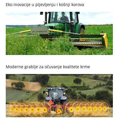
Eko inovacije u pljevljenju i košnji korova
Moderne grablje za očuvanje kvalitete krme