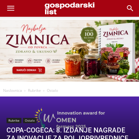
Naslovnica
Rubrike
Ostalo
Rubrike
Ostalo
COPA-COGECA: 8. IZDANJE NAGRADE
ZA INOVACIJE ZA POLJOPRIVREDNICE