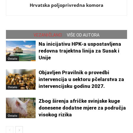
Hrvatska poljoprivredna komora
VEZANI ČLANCI
VIŠE OD AUTORA
Na inicijativu HPK-a uspostavljena
redovna trajektna linija za Susak i
Unije
Ostalo
Objavljen Pravilnik o provedbi
intervencija u sektoru pčelarstva za
intervencijsku godinu 2027.
Ostalo
Zbog širenja afričke svinjske kuge
donesene dodatne mjere za područja
visokog rizika
Ostalo