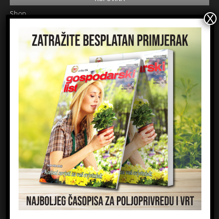
Shop
Pretplata
Uvjeti korištenja
Prijavite se na newsletter
Ime
Email