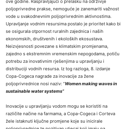
ove godine. Raspravljajući o prelasku na održivije
poljoprivredne prakse, nemoguće je zanemariti važnost
vode u svakodnevnim poljoprivrednim aktivnostima.
Upravljanje vodnim resursima postalo je prioritet kako bi
se osigurala otpornost ruralnih zajednica i naših
ekonomskih, društvenih i ekoloških ekosustava.
Neizvjesnosti povezane s klimatskim promjenama,
zajedno s ekstremnim vremenskim nepogodama, potiču
potrebu za inovativnim rješenjima u upravljanju i
distribuciji vodnih resursa. Iz tog razloga, 8. izdanje
Copa-Cogeca nagrade za inovacije za žene
poljoprivrednice nosi naziv: “
Women making waves in
sustainable water systems”
Inovacije u upravljanju vodom mogu se koristiti na
različite načine na farmama, a Copa-Cogeca i Corteva
žele istaknuti ključne promjene koje su inicirale
poljoprivrednice te pozitivan utjecaj koji imaju na