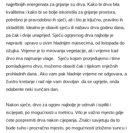
najjeftinijih energenata za grijanje su drva. Kako bi drva bila
kvalitetna i kako bi se bolje iskoristila za grijanje prostora,
potrebno je pravodobno ih sječi, ali i što je ključno, pravilno ih
skladištiti. Idealno je obaviti sječu ili nabavu drva godinu dana,
pa čak i dvije unaprijed. Sječu ogrjevnog drva najbolje je
napraviti upravo u ovim hladnijim mjesecima, od listopada do
ožujka. Vrijeme je to mirovanja vegetacije, ali i vrijeme kad
drvo ima najmanje vlage. Sječu kojom prorjeđujemo i time
pomlađujemo drvo, možemo obaviti čak i tijekom snježnih
prohladnih dana . Ako vam pak hladnije vrijeme ne odgovara, a
žustro kretanje i rad nije vam dovoljan da se ugrijete, onda
odaberite neki sunčani dan.
Nakon sječe, drvo za ogrjev najbolje je odmah i ispiliti i
iscijepati, po mogućnosti u metricu. Vrlo je važno mjesto gdje
ćete pospremiti drva nakon cijepanja. Znalci savjetuju da to
bude suho i prozračno mjesto, po mogućnosti izloženo suncu i