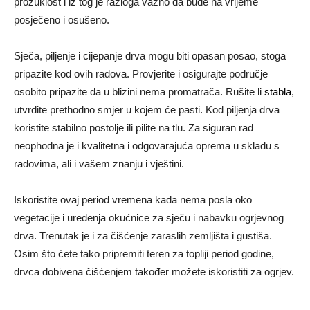
prozuklost i iz tog je razloga važno da bude na vrijeme
posječeno i osušeno.
Sječa, piljenje i cijepanje drva mogu biti opasan posao, stoga
pripazite kod ovih radova. Provjerite i osigurajte područje
osobito pripazite da u blizini nema promatrača. Rušite li
stabla
,
utvrdite prethodno smjer u kojem će pasti. Kod piljenja drva
koristite stabilno postolje ili pilite na tlu. Za siguran rad
neophodna je i kvalitetna i odgovarajuća oprema u skladu s
radovima, ali i vašem znanju i vještini.
Iskoristite ovaj period vremena kada nema posla oko
vegetacije i uređenja okućnice za sječu i nabavku ogrjevnog
drva. Trenutak je i za čišćenje zaraslih zemljišta i gustiša.
Osim što ćete tako pripremiti teren za topliji period godine,
drvca dobivena čišćenjem također možete iskoristiti za ogrjev.