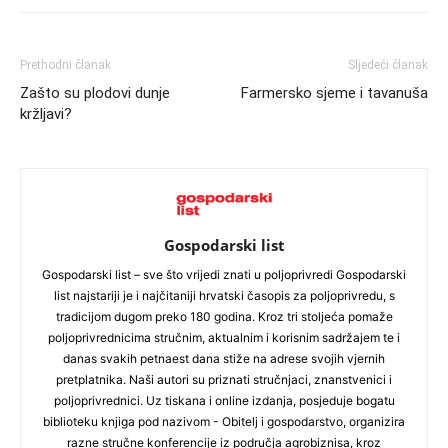
Prethodni članak
Sljedeći članak
Zašto su plodovi dunje
Farmersko sjeme i tavanuša
kržljavi?
Gospodarski list
Gospodarski list – sve što vrijedi znati u poljoprivredi Gospodarski
list najstariji je i najčitaniji hrvatski časopis za poljoprivredu, s
tradicijom dugom preko 180 godina. Kroz tri stoljeća pomaže
poljoprivrednicima stručnim, aktualnim i korisnim sadržajem te i
danas svakih petnaest dana stiže na adrese svojih vjernih
pretplatnika. Naši autori su priznati stručnjaci, znanstvenici i
poljoprivrednici. Uz tiskana i online izdanja, posjeduje bogatu
biblioteku knjiga pod nazivom - Obitelj i gospodarstvo, organizira
razne stručne konferencije iz područja agrobiznisa, kroz