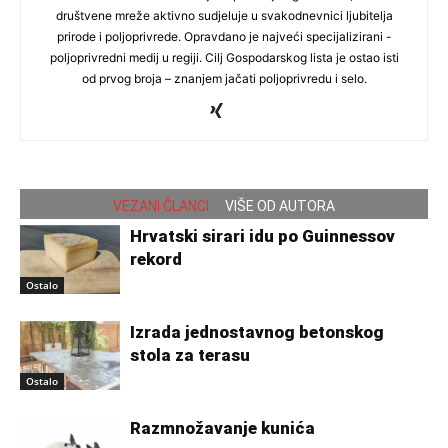
društvene mreže aktivno sudjeluje u svakodnevnici ljubitelja
prirode i poljoprivrede. Opravdano je najveći specijalizirani -
poljoprivredni medij u regiji. Cilj Gospodarskog lista je ostao isti
od prvog broja – znanjem jačati poljoprivredu i selo.
VEZANI ČLANCI
VIŠE OD AUTORA
Hrvatski sirari idu po Guinnessov
rekord
Ostalo
Izrada jednostavnog betonskog
stola za terasu
Ostalo
Razmnožavanje kunića