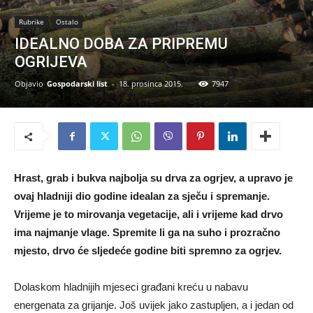
Rubrike
Ostalo
IDEALNO DOBA ZA PRIPREMU
OGRIJEVA
Objavio
Gospodarski list
-
18. prosinca 2015.
7947
Hrast, grab i bukva najbolja su drva za ogrjev, a upravo je
ovaj hladniji dio godine idealan za sječu i spremanje.
Vrijeme je to mirovanja vegetacije, ali i vrijeme kad drvo
ima najmanje vlage. Spremite li ga na suho i prozračno
mjesto, drvo će sljedeće godine biti spremno za ogrjev.
Dolaskom hladnijih mjeseci građani kreću u nabavu
energenata za grijanje. Još uvijek jako zastupljen, a i jedan od