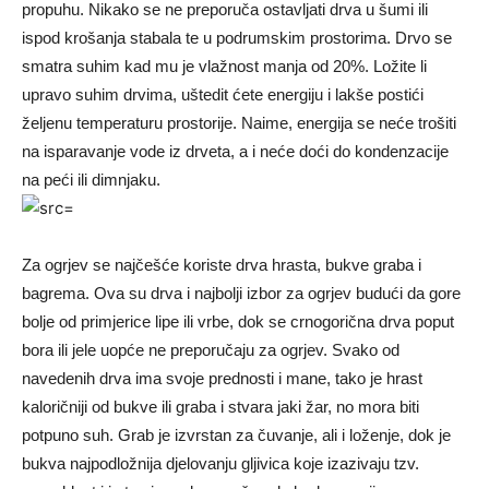
propuhu. Nikako se ne preporuča ostavljati drva u šumi ili
ispod krošanja stabala te u podrumskim prostorima. Drvo se
smatra suhim kad mu je vlažnost manja od 20%. Ložite li
upravo suhim drvima, uštedit ćete energiju i lakše postići
željenu temperaturu prostorije. Naime, energija se neće trošiti
na isparavanje vode iz drveta, a i neće doći do kondenzacije
na peći ili dimnjaku.
Za ogrjev se najčešće koriste drva hrasta, bukve graba i
bagrema. Ova su drva i najbolji izbor za ogrjev budući da gore
bolje od primjerice lipe ili vrbe, dok se crnogorična drva poput
bora ili jele uopće ne preporučaju za ogrjev. Svako od
navedenih drva ima svoje prednosti i mane, tako je hrast
kaloričniji od bukve ili graba i stvara jaki žar, no mora biti
potpuno suh. Grab je izvrstan za čuvanje, ali i loženje, dok je
bukva najpodložnija djelovanju gljivica koje izazivaju tzv.