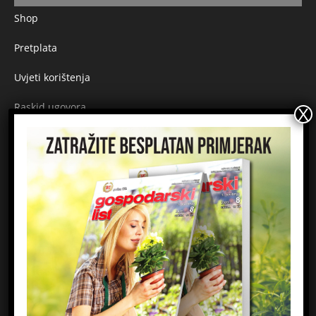
Shop
Pretplata
Uvjeti korištenja
Raskid ugovora
Načini plaćanja
Sigurnost plaćanja
Prijavite se na newsletter
Ime
Email