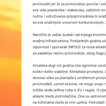
proizvoditi jer bi za proizvodnju povrća i vo
sve više plastenika i staklenika, zaštitnih m
nužno i udruživanje poljoprivrednika ili snaž
sa sve snažnijom uvoznom konkurencijom, z
Naročito je važan ljudski rad kojega kronično
snažna infrastruktura. Posljednjih godina u
otpornost i oporavak (NPOO) za nova skladišt
za sadašnju razinu proizvodnje, zbog čega j
Hrvatska dugi niz godina ima ogromne oscila
koliko-toliko stabilne
.
Klimatske promjene, č
donose slike sa plantaža s uništenom proizv
proizvođači, usred sezone, ne mogu svoju ro
tržište dođe jeftina roba iz EU i regije. O
ankete među potrošačima. One su astronomsk
na tržnicama često je vrlo upitna. Potrošači