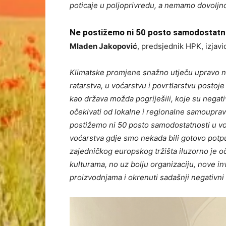
poticaje u poljoprivredu, a nemamo dovoljno
Ne postižemo ni 50 posto samodostatn
Mladen Jakopović
, predsjednik HPK, izjavio
Klimatske promjene snažno utječu upravo na
ratarstva, u voćarstvu i povrtlarstvu posto
kao država možda pogriješili, koje su nega
očekivati od lokalne i regionalne samoupra
postižemo ni 50 posto samodostatnosti u voć
voćarstva gdje smo nekada bili gotovo potp
zajedničkog europskog tržišta iluzorno je o
kulturama, no uz bolju organizaciju, nove in
proizvodnjama i okrenuti sadašnji negativni 