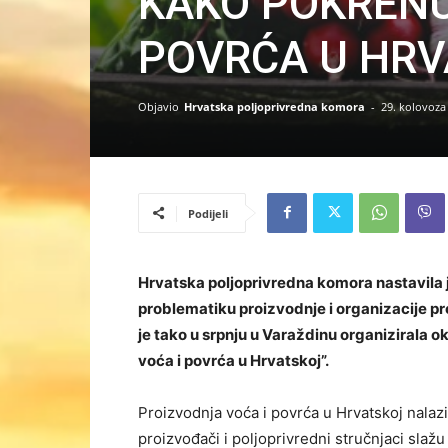
KAKO POKRENU
POVRĆA U HRV
Objavio
Hrvatska poljoprivredna komora
-
29. kolovoza
Podijeli
Hrvatska poljoprivredna komora nastavila je
problematiku proizvodnje i organizacije pro
je tako u srpnju u Varaždinu organizirala 
voća i povrća u Hrvatskoj”.
Proizvodnja voća i povrća u Hrvatskoj nalaz
proizvođači i poljoprivredni stručnjaci slaž