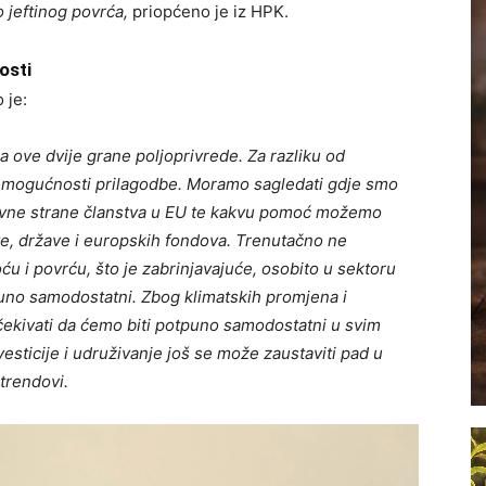
 jeftinog povrća,
priopćeno je iz HPK.
osti
 je:
 ove dvije grane poljoprivrede. Za razliku od
je mogućnosti prilagodbe. Moramo sagledati gdje smo
tivne strane članstva u EU te kakvu pomoć možemo
ve, države i europskih fondova. Trenutačno ne
u i povrću, što je zabrinjavajuće, osobito u sektoru
uno samodostatni. Zbog klimatskih promjena i
čekivati da ćemo biti potpuno samodostatni u svim
vesticije i udruživanje još se može zaustaviti pad u
trendovi.