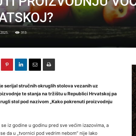
TI PROIZVODNJU VOĆ
ATSKOJ?
 2025.
313
 serijal stručnih okruglih stolova vezanih uz
izvodnje te stanja na tržištu u Republici Hrvatskoj pa
okrugli stol pod nazivom „Kako pokrenuti proizvodnju
i se iz godine u godinu pred sve većim izazovima, a
u se da u „tvornici pod vedrim nebom” nije lako