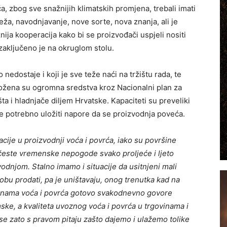
ća, zbog sve snažnijih klimatskih promjena, trebali imati
reža, navodnjavanje, nove sorte, nova znanja, ali je
nija kooperacija kako bi se proizvođači uspjeli nositi
aključeno je na okruglom stolu.
 nedostaje i koji je sve teže naći na tržištu rada, te
ložena su ogromna sredstva kroz Nacionalni plan za
a i hladnjače diljem Hrvatske. Kapaciteti su preveliki
e potrebno uložiti napore da se proizvodnja poveća.
cije u proizvodnji voća i povrća, iako su površine
este vremenske nepogode svako proljeće i ljeto
odnjom. Stalno imamo i situacije da usitnjeni mali
bu prodati, pa je uništavaju, onog trenutka kad na
 cijenama voća i povrća gotovo svakodnevno govore
e, a kvaliteta uvoznog voća i povrća u trgovinama i
 se zato s pravom pitaju zašto dajemo i ulažemo tolike