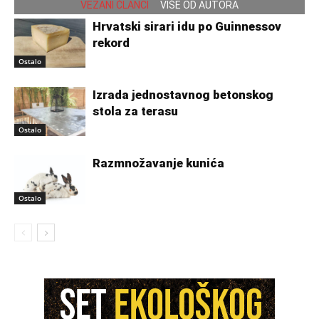
VEZANI ČLANCI
VIŠE OD AUTORA
Hrvatski sirari idu po Guinnessov
rekord
Ostalo
Izrada jednostavnog betonskog
stola za terasu
Ostalo
Razmnožavanje kunića
Ostalo