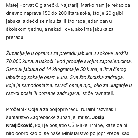
Matej Horvat Ciglanečki. Najstariji Marko nam je rekao da
dnevno naprave 150 do 200 litara soka, što je 20 gajbi
jabuka, a dečki se nisu žalili što rade jedan dan u
školskom tjednu, a nekad i dva, ako ima jabuka za
preradu.
Županija je u opremu za preradu jabuka u sokove uložila
70.000 kuna, a uskoči i kod prodaje svojim zaposlenicima.
Sanduk jabuka od 14 kilograma je 50 kuna, a litra čistog
jabučnog soka je osam kuna. Sve što školska zadruga,
koja je samodostatna, zaradi ostaje njoj, bilo za ulaganje u
razvoj posla ili potrebe zadrugara
, ističe ravnatelj.
Pročelnik Odjela za poljoprivredu, ruralni razvitak i
šumarstvo Zagrebačke županije, mr.sc.
Josip
Kraljičković
, koji je posjetio OŠ Milke Trnine, kaže da bi
bilo dobro kad bi se naše Ministarstvo poljoprivrede, kao