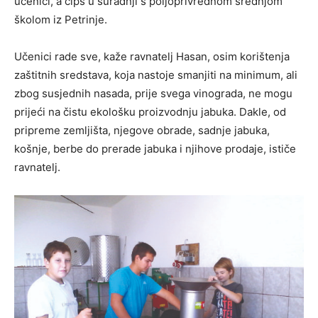
učenici, a čips u suradnji s poljoprivrednom srednjom
školom iz Petrinje.
Učenici rade sve, kaže ravnatelj Hasan, osim korištenja
zaštitnih sredstava, koja nastoje smanjiti na minimum, ali
zbog susjednih nasada, prije svega vinograda, ne mogu
prijeći na čistu ekološku proizvodnju jabuka. Dakle, od
pripreme zemljišta, njegove obrade, sadnje jabuka,
košnje, berbe do prerade jabuka i njihove prodaje, ističe
ravnatelj.