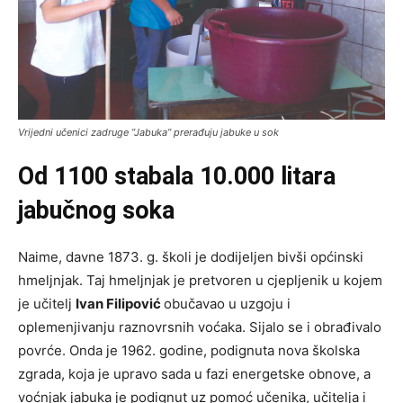
Vrijedni učenici zadruge ”Jabuka” prerađuju jabuke u sok
Od 1100 stabala 10.000 litara
jabučnog soka
Naime, davne 1873. g. školi je dodijeljen bivši općinski
hmeljnjak. Taj hmeljnjak je pretvoren u cjepljenik u kojem
je učitelj
Ivan Filipović
obučavao u uzgoju i
oplemenjivanju raznovrsnih voćaka. Sijalo se i obrađivalo
povrće. Onda je 1962. godine, podignuta nova školska
zgrada, koja je upravo sada u fazi energetske obnove, a
voćnjak jabuka je podignut uz pomoć učenika, učitelja i