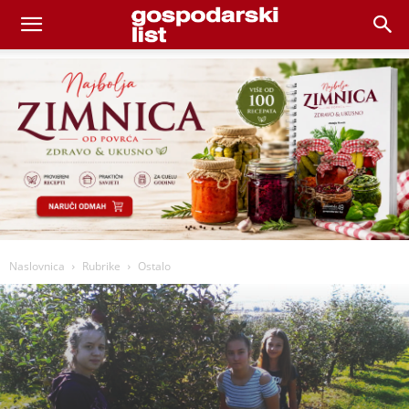
Naslovnica
Rubrike
Ostalo