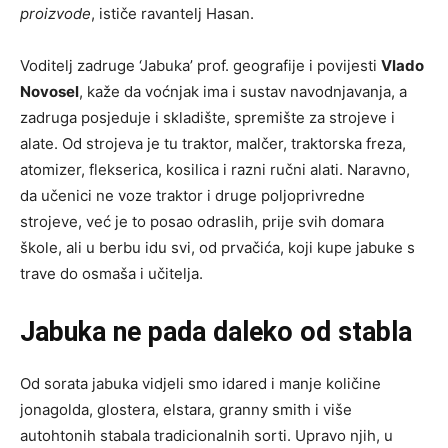
proizvode
, ističe ravantelj Hasan.
Voditelj zadruge ‘Jabuka’ prof. geografije i povijesti
Vlado
Novosel
, kaže da voćnjak ima i sustav navodnjavanja, a
zadruga posjeduje i skladište, spremište za strojeve i
alate. Od strojeva je tu traktor, malčer, traktorska freza,
atomizer, flekserica, kosilica i razni ručni alati. Naravno,
da učenici ne voze traktor i druge poljoprivredne
strojeve, već je to posao odraslih, prije svih domara
škole, ali u berbu idu svi, od prvačića, koji kupe jabuke s
trave do osmaša i učitelja.
Jabuka ne pada daleko od stabla
Od sorata jabuka vidjeli smo idared i manje količine
jonagolda, glostera, elstara, granny smith i više
autohtonih stabala tradicionalnih sorti. Upravo njih, u