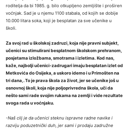
roditelja da bi 1985. g. bilo otkupljeno zemljište i proširen
voćnjak. Sad je u njemu 1100 stabala, od kojih se dobije
10.000 litara soka, koji je besplatan za sve učenike u
školi.
Za svoj rad u školskoj zadruzi, koja nije pravni subjekt,
učenici su stimulirani besplatnom školskom prehranom,
posjetama izložbama, smotrama i izletima.
Kod nas,
kaže, najbolji učenici-zadrugari imaju besplatan izlet od
Metkovića do Osijeka, a uskoro idemo i u Primošten na
tri dana,. To je prava škola za život, jer se učenike još u
osnovnoj školi, koja nije poljoprivredna škola, uči da
nešto sami rade svojim rukama na zemlji i vide rezultate
svoga rada u voćnjaku
.
-Naš cilj je da učenici steknu ispravne radne navike i
razviju poduzetnički duh, jer sami i prodaju zadružne