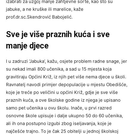
izabrati za uzgoj manje zahtjevne sorte, kao što su
jabuke, a ne kruške ili marelice, kaže
prof.dr.sc.Skendrović Babojelić.
Sve je više praznih kuća i sve
manje djece
I u zadruzi ‘Jabuka’, kažu, osjete problem radne snage, jer
su nekad imali 800 učenika, a sad u 15 mjesta koja
gravitiraju Općini Križ, iz njih pet više nema djece u školi.
Ravnatelj navodi primjer depopulacije u mjestu Obedišće,
koje je treće po veličini u općini Križ, gdje je sve više
praznih kuća, a ove školske godine iz njega je upisano
samo pet učenika u ovu školu. Inače, u prvi razred
osnovne škole upisuje i dalje ukupno 50 do 60 učenika,
ali ih ona postupno izgubi zbog iseljavanja, koje je
najčešće trajno. To je čak 25 obitelji u jednoj školskoj