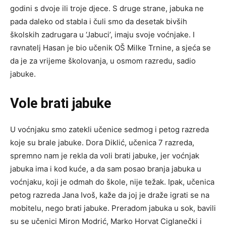
godini s dvoje ili troje djece. S druge strane, jabuka ne
pada daleko od stabla i čuli smo da desetak bivših
školskih zadrugara u ‘Jabuci’, imaju svoje voćnjake. I
ravnatelj Hasan je bio učenik OŠ Milke Trnine, a sjeća se
da je za vrijeme školovanja, u osmom razredu, sadio
jabuke.
Vole brati jabuke
U voćnjaku smo zatekli učenice sedmog i petog razreda
koje su brale jabuke. Dora Diklić, učenica 7 razreda,
spremno nam je rekla da voli brati jabuke, jer voćnjak
jabuka ima i kod kuće, a da sam posao branja jabuka u
voćnjaku, koji je odmah do škole, nije težak. Ipak, učenica
petog razreda Jana Ivoš, kaže da joj je draže igrati se na
mobitelu, nego brati jabuke. Preradom jabuka u sok, bavili
su se učenici Miron Modrić, Marko Horvat Ciglanečki i