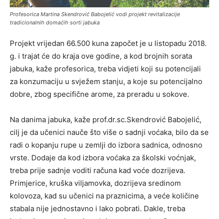
Profesorica Martina Skendrović Babojelić vodi projekt revitalizacije
tradicionalnih domaćih sorti jabuka
Projekt vrijedan 66.500 kuna započet je u listopadu 2018.
g. i trajat će do kraja ove godine, a kod brojnih sorata
jabuka, kaže profesorica, treba vidjeti koji su potencijali
za konzumaciju u svježem stanju, a koje su potencijalno
dobre, zbog specifične arome, za preradu u sokove.
Na danima jabuka, kaže prof.dr.sc.Skendrović Babojelić,
cilj je da učenici nauče što više o sadnji voćaka, bilo da se
radi o kopanju rupe u zemlji do izbora sadnica, odnosno
vrste. Dodaje da kod izbora voćaka za školski voćnjak,
treba prije sadnje voditi računa kad voće dozrijeva.
Primjerice, kruška viljamovka, dozrijeva sredinom
kolovoza, kad su učenici na praznicima, a veće količine
stabala nije jednostavno i lako pobrati. Dakle, treba