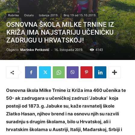
Rubrike
Ostalo
Izdanja 2019.
Broj 19 od 15.10.2019.
OSNOVNA ŠKOLA MILKE TRNINE IZ
KRIŽA IMA NAJSTARIJU UČENIČKU
ZADRUGU U HRVATSKOJ!
Objavio
Marinko Petković
-
16. listopada 2019.
4143
Osnovna škola Milke Trnine iz Križa ima 460 učenika te
50- ak zadrugara u učeničkoj zadruzi ‘Jabuka’ koja
postoji od 1873. g. Jabuke su, kaže ravnatelj škole
Zlatko Hasan, njihov brend i na osnovu njih su razvili
suradnju s drugim školama, bilo u Hrvatskoj, ali i
hrvatskim školama u Austriji, Italiji, Mađarskoj, Srbiji i