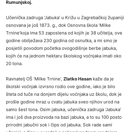
Rumunjskoj.
Učenička zadruga ‘Jabuka’ u Križu u Zagrebačkoj županiji
osnovana je još 1873. g., dok Osnovna škola ‘Milke
Trnine’koja ima 53 zaposlena od kojih je 38 učitelja, ove
godine obilježava 230 godina od osnutka, a mi smo je
posjetili povodom početka ovogodišnje berbe jabuka,
kojih će na jednom hektaru školskog voćnjaka imati oko
20 tona.
Ravnatelj OŠ ‘Milke Trnine’,
Zlatko Hasan
kaže da je
školski voćnjak izvrsno rodio ove godine, iako je bilo
šteta od tuče na donjem dijelu voćnjaka uz školu, dok je
prošle godine mraz u cvatu jabuka sveo njihov urod na
samo šest tona. Osim jabuka, učenička zadruga ‘Jabuka’
ima i još dva proizvoda na bazi jabuka, a to su 100 posto
prirodni jabučni sok i čips od jabuka. Sok rade sami