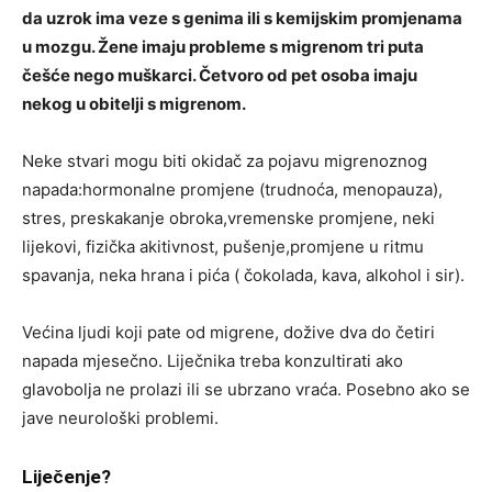
da uzrok ima veze s genima ili s kemijskim promjenama
u mozgu. Žene imaju probleme s migrenom tri puta
češće nego muškarci. Četvoro od pet osoba imaju
nekog u obitelji s migrenom.
Neke stvari mogu biti okidač za pojavu migrenoznog
napada:hormonalne promjene (trudnoća, menopauza),
stres, preskakanje obroka,vremenske promjene, neki
lijekovi, fizička akitivnost, pušenje,promjene u ritmu
spavanja, neka hrana i pića ( čokolada, kava, alkohol i sir).
Većina ljudi koji pate od migrene, dožive dva do četiri
napada mjesečno. Liječnika treba konzultirati ako
glavobolja ne prolazi ili se ubrzano vraća. Posebno ako se
jave neurološki problemi.
Liječenje?