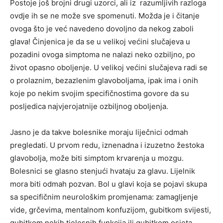
Postoje još brojni drugi uzorci, ali iz razumljivih razloga
ovdje ih se ne može sve spomenuti. Možda je i čitanje
ovoga što je već navedeno dovoljno da nekog zaboli
glava! Činjenica je da se u velikoj većini slučajeva u
pozadini ovoga simptoma ne nalazi neko ozbiljno, po
život opasno oboljenje. U velikoj većini slučajeva radi se
o prolaznim, bezazlenim glavoboljama, ipak ima i onih
koje po nekim svojim specifičnostima govore da su
posljedica najvjerojatnije ozbiljnog oboljenja.
Jasno je da takve bolesnike moraju liječnici odmah
pregledati. U prvom redu, iznenadna i izuzetno žestoka
glavobolja, može biti simptom krvarenja u mozgu.
Bolesnici se glasno stenjući hvataju za glavu. Lijelnik
mora biti odmah pozvan. Bol u glavi koja se pojavi skupa
sa specifičnim neurološkim promjenama: zamagljenje
vide, grčevima, mentalnom konfuzijom, gubitkom svijesti,
gubitkom nekih tjelesnih funkcija ili gubitkom osjeta,