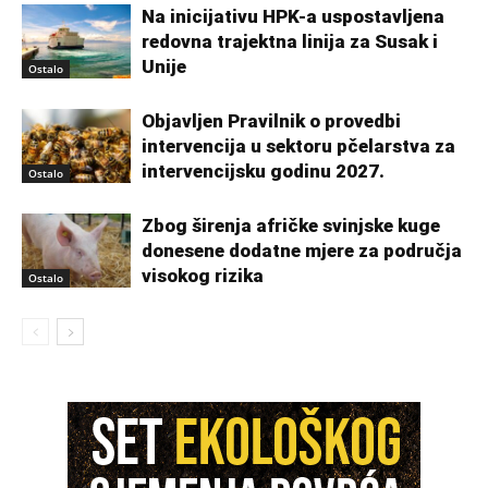
Na inicijativu HPK-a uspostavljena
redovna trajektna linija za Susak i
Unije
Ostalo
Objavljen Pravilnik o provedbi
intervencija u sektoru pčelarstva za
intervencijsku godinu 2027.
Ostalo
Zbog širenja afričke svinjske kuge
donesene dodatne mjere za područja
visokog rizika
Ostalo