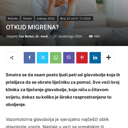
Rubrike
Ostalo
Izdanja 2024.
Broj 22 od 01.12.2024.
OTKUD MIGRENA?
Objavio
Ivo Belan, dr. med.
-
27. studenoga 2024.
684
Smatra se da osam posto ljudi pati od glavobolje koja ih
prisiljava da se obrate liječniku za pomoć. Sve veći broj
klinika za liječenje glavobolje, koje niču u čitavom
svijetu, dokaz su koliko je široko rasprostranjeno to
oboljenje.
Vazomotorna glavobolja je vjerojatno najčešći oblik
glavobolje uopće. Nastaje u vezi sa somatskim ili