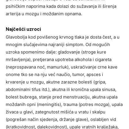
psihičkim naporima kada dolazi do sužavanja ili širenja
arterija u mozgu i moždanim opnama.
Najčešći uzroci
Glavobolja kod povišenog krvnog tlaka je dosta čest, a u
mnogim slučajevima najraniji simptom. Od mogućih
uzroka spomenimo dalje: gladovanje (stroge kure
mršavljenja), pretjerana upotreba alkohola i cigareta
(neprospavana noć, mamurluk), uskraćivanje crne kave
onome tko se na nju već naučio, tumor, apsces i
krvarenje u mozgu, akutne zarazne bolesti (gripa,
abdominalni tifus itd.), akutna ili kronična upala sinusa,
bolest bubrega, stanje pred menstruaciju, akutna upala
moždanih opni (meningitis), trauma (potres mozga), upala
živaca u glavi, zategnutost mišića u vratu i skalpu
(pogrešan način sjedenja, držanje glave), oslabljen vid
(kratkovidnost, dalekovidnost), upale vratnih kralježaka,