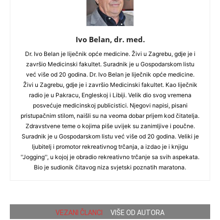
Ivo Belan, dr. med.
Dr. Ivo Belan je liječnik opće medicine. Živi u Zagrebu, gdje je i
završio Medicinski fakultet. Suradnik je u Gospodarskom listu
već više od 20 godina. Dr. Ivo Belan je liječnik opće medicine.
Živi u Zagrebu, gdje je i završio Medicinski fakultet. Kao liječnik
radio je u Pakracu, Engleskoj i Libiji. Velik dio svog vremena
posvećuje medicinskoj publicistici. Njegovi napisi, pisani
pristupačnim stilom, naišli su na veoma dobar prijem kod čitatelja.
Zdravstvene teme o kojima piše uvijek su zanimljive i poučne.
Suradnik je u Gospodarskom listu već više od 20 godina. Veliki je
ljubitelj i promotor rekreativnog trčanja, a izdao je i knjigu
''Jogging'', u kojoj je obradio rekreativno trčanje sa svih aspekata.
Bio je sudionik čitavog niza svjetski poznatih maratona.
VEZANI ČLANCI
VIŠE OD AUTORA