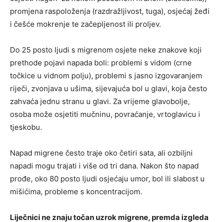
promjena raspoloženja (razdražljivost, tuga), osjećaj žeđi
i češće mokrenje te začepljenost ili proljev.
Do 25 posto ljudi s migrenom osjete neke znakove koji
prethode pojavi napada boli: problemi s vidom (crne
točkice u vidnom polju), problemi s jasno izgovaranjem
riječi, zvonjava u ušima, sijevajuća bol u glavi, koja često
zahvaća jednu stranu u glavi. Za vrijeme glavobolje,
osoba može osjetiti mučninu, povraćanje, vrtoglavicu i
tjeskobu.
Napad migrene često traje oko četiri sata, ali ozbiljni
napadi mogu trajati i više od tri dana. Nakon što napad
prođe, oko 80 posto ljudi osjećaju umor, bol ili slabost u
mišićima, probleme s koncentracijom.
Liječnici ne znaju točan uzrok migrene, premda izgleda