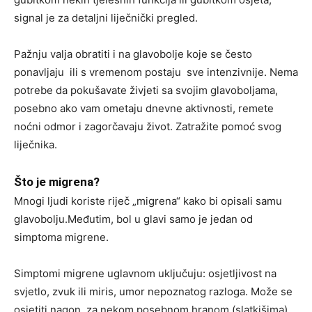
signal je za detaljni liječnički pregled.
Pažnju valja obratiti i na glavobolje koje se često
ponavljaju ili s vremenom postaju sve intenzivnije. Nema
potrebe da pokušavate živjeti sa svojim glavoboljama,
posebno ako vam ometaju dnevne aktivnosti, remete
noćni odmor i zagorčavaju život. Zatražite pomoć svog
liječnika.
Što je migrena?
Mnogi ljudi koriste riječ „migrena“ kako bi opisali samu
glavobolju.Međutim, bol u glavi samo je jedan od
simptoma migrene.
Simptomi migrene uglavnom uključuju: osjetljivost na
svjetlo, zvuk ili miris, umor nepoznatog razloga. Može se
osjetiti nagon za nekom posebnom hranom (slatkišima),