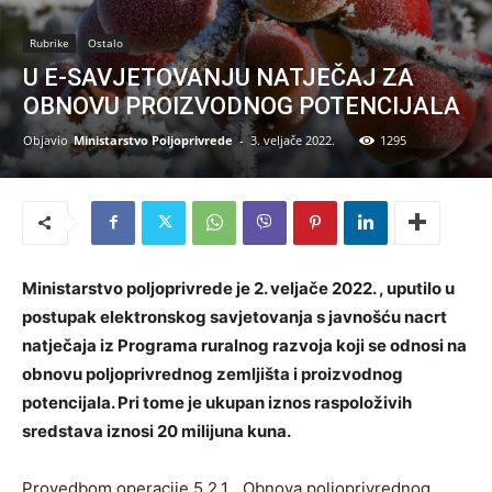
Rubrike
Ostalo
U E-SAVJETOVANJU NATJEČAJ ZA
OBNOVU PROIZVODNOG POTENCIJALA
Objavio
Ministarstvo Poljoprivrede
-
3. veljače 2022.
1295
Ministarstvo poljoprivrede je 2. veljače 2022. , uputilo u
postupak elektronskog savjetovanja s javnošću nacrt
natječaja iz Programa ruralnog razvoja koji se odnosi na
obnovu poljoprivrednog zemljišta i proizvodnog
potencijala. Pri tome je ukupan iznos raspoloživih
sredstava iznosi 20 milijuna kuna.
Provedbom operacije 5.2.1. „Obnova poljoprivrednog