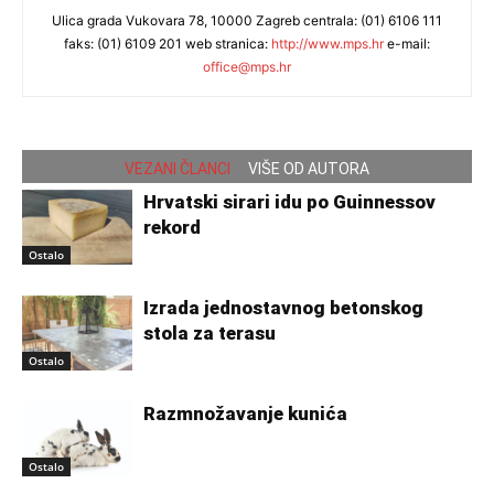
Ulica grada Vukovara 78, 10000 Zagreb centrala: (01) 6106 111
faks: (01) 6109 201 web stranica:
http://www.mps.hr
e-mail:
office@mps.hr
VEZANI ČLANCI
VIŠE OD AUTORA
Hrvatski sirari idu po Guinnessov
rekord
Ostalo
Izrada jednostavnog betonskog
stola za terasu
Ostalo
Razmnožavanje kunića
Ostalo