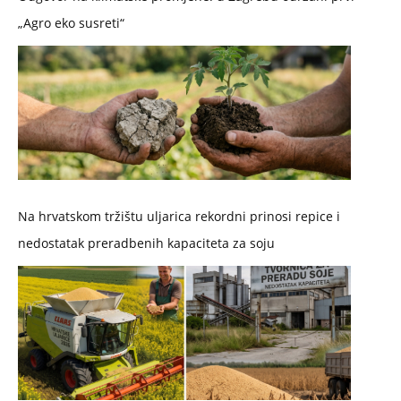
„Agro eko susreti“
Na hrvatskom tržištu uljarica rekordni prinosi repice i
nedostatak preradbenih kapaciteta za soju