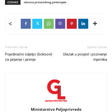
OZNAKE
obnova proizvodnog potencijala
Prethodni članak
Sljedeći članak
Pojedinačni odjeljci (boksovi)
Ulazak u posjed i pozivanje
za janjenje i jarenje
mjernika
Ministarstvo Poljoprivrede