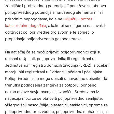
zemljišta i proizvodnog potencijala“ podržava se obnova
poljoprivrednog potencijala narušenog elementarnim i
prirodnim nepogodama, koje ne
uključuju potres i
katastrofalne događaje
, a kako bi se osigurao nastavak i
održivost poljoprivredne proizvodnje te spriječilo
propadanje poljoprivrednih gospodarstava.
Na natječaj će se moći prijaviti poljoprivrednici koji su
upisani u Upisnik poljoprivrednika ili registrirani u
Jedinstvenom registru domaćih životinja (JRDŽ), a pčelari
moraju biti registrirani u Evidenciji pčelara i pčelinjaka.
Poljoprivrednici se mogu upisati u navedene upisnike do
trenutka podnošenja zahtjeva za potporu, odnosno i
nakon objave savjetovanja s javnošću. Sredstvima iz
natječaja moći će se obnoviti poljoprivredno zemljište,
višegodišnji nasadi/bilje, plastenici, staklenici, oprema za
poljoprivrednu proizvodnju, poljoprivredna mehanizacija i