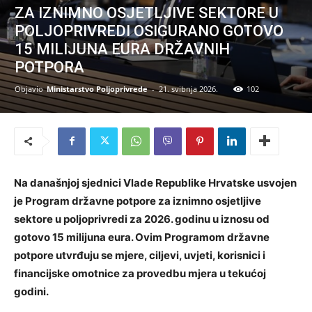
ZA IZNIMNO OSJETLJIVE SEKTORE U
POLJOPRIVREDI OSIGURANO GOTOVO
15 MILIJUNA EURA DRŽAVNIH
POTPORA
Objavio
Ministarstvo Poljoprivrede
-
21. svibnja 2026.
102
Na današnjoj sjednici Vlade Republike Hrvatske usvojen
je Program državne potpore za iznimno osjetljive
sektore u poljoprivredi za 2026. godinu u iznosu od
gotovo 15 milijuna eura. Ovim Programom državne
potpore utvrđuju se mjere, ciljevi, uvjeti, korisnici i
financijske omotnice za provedbu mjera u tekućoj
godini.