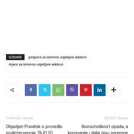
OZNAKE
potpore za iznimno osjetljive sektore
mjere za iznimno osjetljive sektore
Prethodni članak
Sljedeći članak
Objavljen Pravilnik o provedbi
Bioraznolikost opada, a
podintervencije 76.01.01.
kompanije i dalje nisu spremne