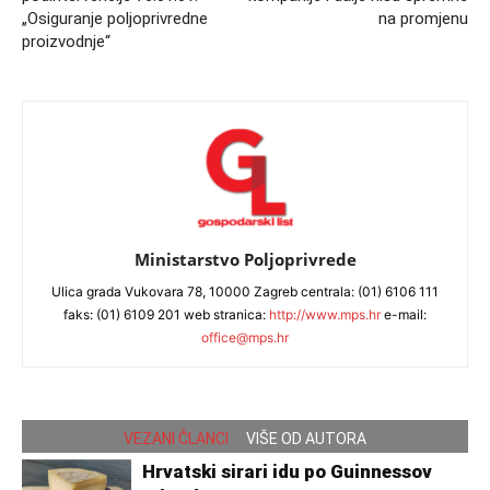
„Osiguranje poljoprivredne
na promjenu
proizvodnje“
Ministarstvo Poljoprivrede
Ulica grada Vukovara 78, 10000 Zagreb centrala: (01) 6106 111
faks: (01) 6109 201 web stranica:
http://www.mps.hr
e-mail:
office@mps.hr
VEZANI ČLANCI
VIŠE OD AUTORA
Hrvatski sirari idu po Guinnessov