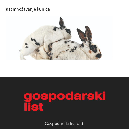
Razmnožavanje kunića
Gospodarski list d.d.