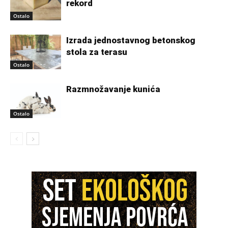
rekord
Ostalo
Izrada jednostavnog betonskog
stola za terasu
Ostalo
Razmnožavanje kunića
Ostalo