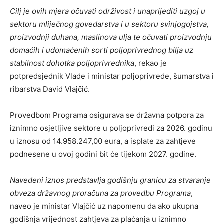
Cilj je ovih mjera očuvati održivost i unaprijediti uzgoj u
sektoru mliječnog govedarstva i u sektoru svinjogojstva,
proizvodnji duhana, maslinova ulja te očuvati proizvodnju
domaćih i udomaćenih sorti poljoprivrednog bilja uz
stabilnost dohotka poljoprivrednika
, rekao je
potpredsjednik Vlade i ministar poljoprivrede, šumarstva i
ribarstva David Vlajčić.
Provedbom Programa osigurava se državna potpora za
iznimno osjetljive sektore u poljoprivredi za 2026. godinu
u iznosu od 14.958.247,00 eura, a isplate za zahtjeve
podnesene u ovoj godini bit će tijekom 2027. godine.
Navedeni iznos predstavlja godišnju granicu za stvaranje
obveza državnog proračuna za provedbu Programa
,
naveo je ministar Vlajčić uz napomenu da ako ukupna
godišnja vrijednost zahtjeva za plaćanja u iznimno