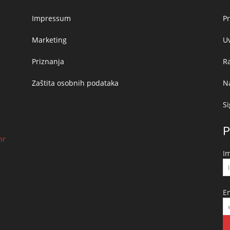
Impressum
Pr
Marketing
Uv
Priznanja
R
Zaštita osobnih podataka
Na
Si
P
hr
I
E