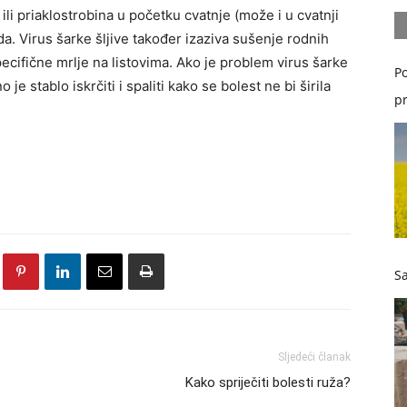
ili priaklostrobina u početku cvatnje (može i u cvatnji
oda. Virus šarke šljive također izaziva sušenje rodnih
pecifične mrlje na listovima. Ako je problem virus šarke
Po
je stablo iskrčiti i spaliti kako se bolest ne bi širila
pr
Sa
Sljedeći članak
Kako spriječiti bolesti ruža?