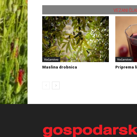
VEZANI ČLA
Voćarstvo
Voćarstvo
Maslina drobnica
Priprema l