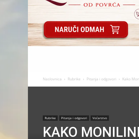
Naslovnica
Rubrike
Pitanja i odgovori
Kako Moni
Rubrike
Pitanja i odgovori
Voćarstvo
KAKO MONILINI