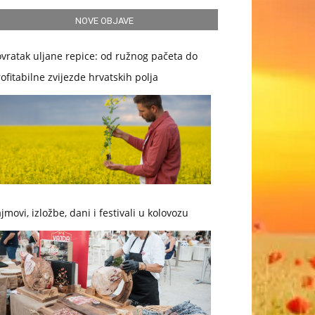
NOVE OBJAVE
vratak uljane repice: od ružnog pačeta do
ofitabilne zvijezde hrvatskih polja
jmovi, izložbe, dani i festivali u kolovozu