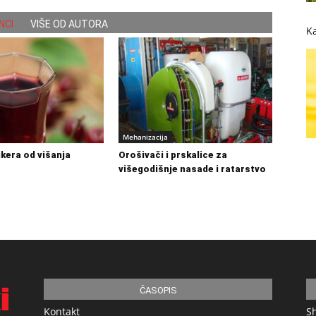
NCI
VIŠE OD AUTORA
Ka
Mehanizacija
ikera od višanja
Orošivači i prskalice za
višegodišnje nasade i ratarstvo
ČASOPIS
Kontakt
S