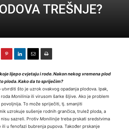
ODOVA TREŠNJE?
je lijepo cvjetaju i rode.
N
akon nekog vremena plod
sto ploda. Kako da to spriječim?
utvrditi što je uzrok ovakvog opadanja plodova. Ipak,
z roda
Monilinia
ili virusom šarke šljive. Ako je problem
 povoljnija. To može spriječiti, tj. smanjiti
k uzrokuje sušenje rodnih grančica, trulež ploda, a
nisu sazreli. Protiv
Monilinije
treba prskati sredstvima
e ili u fenofazi bubrenja pupova. Također prskanje