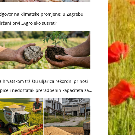
dgovor na klimatske promjene: u Zagrebu
ržani prvi „Agro eko susreti“
 hrvatskom tržištu uljarica rekordni prinosi
pice i nedostatak preradbenih kapaciteta za
ju