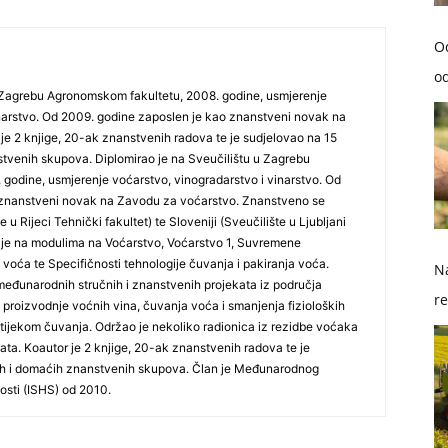
O
od
u Zagrebu Agronomskom fakultetu, 2008. godine, usmjerenje
inarstvo. Od 2009. godine zaposlen je kao znanstveni novak na
je 2 knjige, 20-ak znanstvenih radova te je sudjelovao na 15
venih skupova. Diplomirao je na Sveučilištu u Zagrebu
godine, usmjerenje voćarstvo, vinogradarstvo i vinarstvo. Od
 znanstveni novak na Zavodu za voćarstvo. Znanstveno se
 u Rijeci Tehnički fakultet) te Sloveniji (Sveučilište u Ljubljani
k je na modulima na Voćarstvo, Voćarstvo 1, Suvremene
 voća te Specifičnosti tehnologije čuvanja i pakiranja voća.
Na
međunarodnih stručnih i znanstvenih projekata iz područja
re
 proizvodnje voćnih vina, čuvanja voća i smanjenja fizioloških
ijekom čuvanja. Održao je nekoliko radionica iz rezidbe voćaka
so
kata. Koautor je 2 knjige, 20-ak znanstvenih radova te je
h i domaćih znanstvenih skupova. Član je Međunarodnog
osti (ISHS) od 2010.