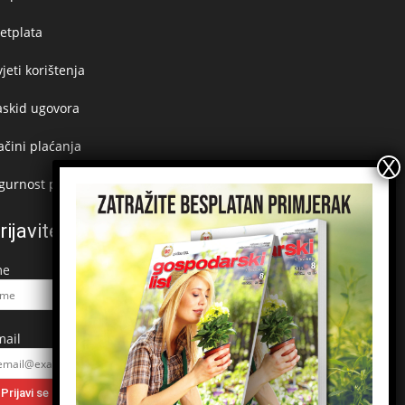
etplata
jeti korištenja
askid ugovora
čini plaćanja
gurnost plaćanja
rijavite se na newsletter
me
mail