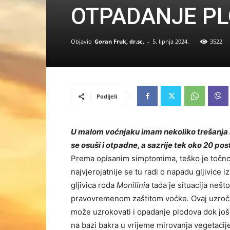
OTPADANJE PL
Objavio
Goran Fruk, dr.sc.
-
5. lipnja 2024.
3522
Podijeli
U malom voćnjaku imam nekoliko trešanja ko
se osuši i otpadne, a sazrije tek oko 20 po
Prema opisanim simptomima, teško je točno 
najvjerojatnije se tu radi o napadu gljivice i
gljivica roda
Monilinia
tada je situacija nešto
pravovremenom zaštitom voćke. Ovaj uzročni
može uzrokovati i opadanje plodova dok još 
na bazi bakra u vrijeme mirovanja vegetacij