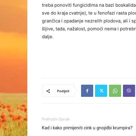
treba ponoviti fungicidima na bazi boskalida 
sve do kraja cvatnje), te u fenofazi rasta pl
grančica i opadanje nezrelih plodova, ali i s
šljive, tada, nažalost, pomoći nema i potrebno 
dalje.
Podijeli
Prethodni članak
Kad i kako primijeniti cink u gnojidbi krumpira?