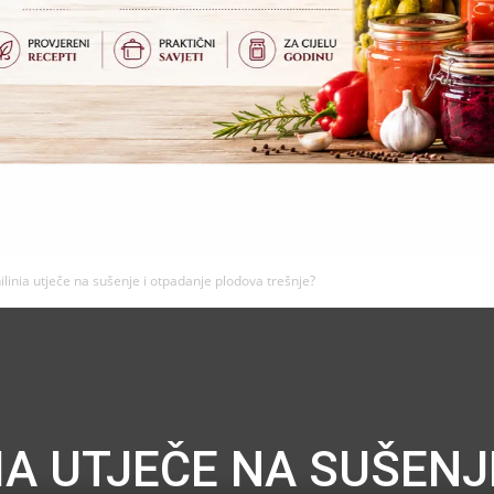
linia utječe na sušenje i otpadanje plodova trešnje?
A UTJEČE NA SUŠENJE