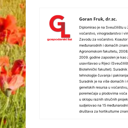
Goran Fruk, dr.sc.
Diplomirao je na Sveučilištu 
voćarstvo, vinogradarstvo i v
Zavodu za voćarstvo. Koautor 
međunarodnih i domaćih znanst
Agronomskom fakultetu, 2008. 
2009. godine zaposlen je kao
usavršavao u Rijeci (Sveučilište
Biotehnički fakultet). Suradni
tehnologije čuvanja i pakiranja
Suradnik je na više domaćih i 
genetskih resursa u voćarstvu,
poremećaja u plodovima voća t
u sklopu raznih stručnih proje
sudjelovao na 15 međunarodni
društava za hortikulturne znan