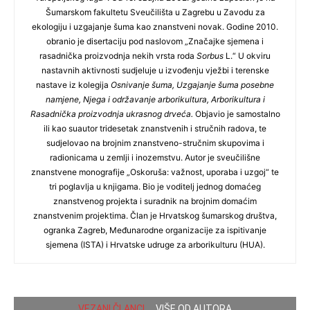
Šumarskom fakultetu Sveučilišta u Zagrebu u Zavodu za
ekologiju i uzgajanje šuma kao znanstveni novak. Godine 2010.
obranio je disertaciju pod naslovom „Značajke sjemena i
rasadnička proizvodnja nekih vrsta roda
Sorbus
L.“ U okviru
nastavnih aktivnosti sudjeluje u izvođenju vježbi i terenske
nastave iz kolegija
Osnivanje šuma, Uzgajanje šuma posebne
namjene, Njega i održavanje arborikultura, Arborikultura i
Rasadnička proizvodnja ukrasnog drveća.
Objavio je samostalno
ili kao suautor tridesetak znanstvenih i stručnih radova, te
sudjelovao na brojnim znanstveno-stručnim skupovima i
radionicama u zemlji i inozemstvu. Autor je sveučilišne
znanstvene monografije „Oskoruša: važnost, uporaba i uzgoj“ te
tri poglavlja u knjigama. Bio je voditelj jednog domaćeg
znanstvenog projekta i suradnik na brojnim domaćim
znanstvenim projektima. Član je Hrvatskog šumarskog društva,
ogranka Zagreb, Međunarodne organizacije za ispitivanje
sjemena (ISTA) i Hrvatske udruge za arborikulturu (HUA).
VEZANI ČLANCI
VIŠE OD AUTORA