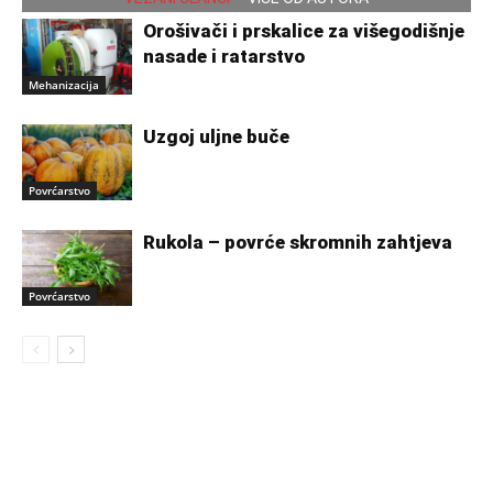
Orošivači i prskalice za višegodišnje
nasade i ratarstvo
Mehanizacija
Uzgoj uljne buče
Povrćarstvo
Rukola – povrće skromnih zahtjeva
Povrćarstvo