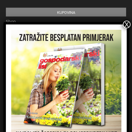
KUPOVINA
Shop
Pretplata
Uvjeti korištenja
Prijavite se na newsletter
Ime
Email