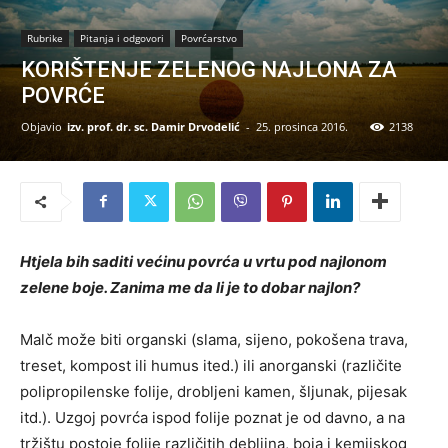
Rubrike
Pitanja i odgovori
Povrćarstvo
KORIŠTENJE ZELENOG NAJLONA ZA
POVRĆE
Objavio
izv. prof. dr. sc. Damir Drvodelić
-
25. prosinca 2016.
2138
Htjela bih saditi većinu povrća u vrtu pod najlonom
zelene boje. Zanima me da li je to dobar najlon?
Malč može biti organski (slama, sijeno, pokošena trava,
treset, kompost ili humus ited.) ili anorganski (različite
polipropilenske folije, drobljeni kamen, šljunak, pijesak
itd.). Uzgoj povrća ispod folije poznat je od davno, a na
tržištu postoje folije različitih debljina, boja i kemijskog