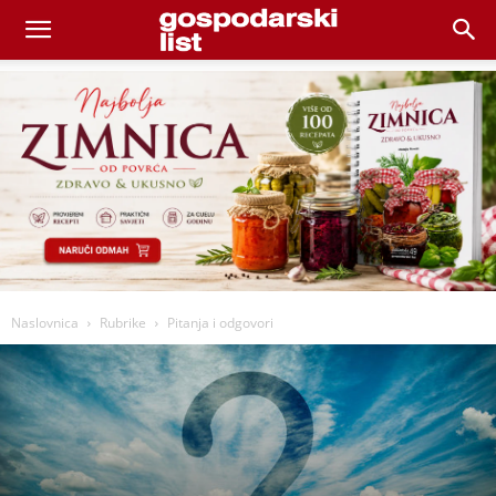
Naslovnica
Rubrike
Pitanja i odgovori