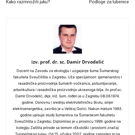
Kako razmnožiti juku?
Podloge za lubenice
izv. prof. dr. sc. Damir Drvodelić
Docent na Zavodu za ekologiju i uzgajanje šuma Šumarskog
fakulteta Sveučilišta u Zagrebu. Uža specijalnost: sjemenarstvo i
rasadnička proizvodnja šumskih voćkarica, pošumljavanje,
arborikultura i rasadnička proizvodnja ukrasnoga bilja. iIv.prof.sc.
Damir Drvodelić, dipl. inž. šum. rođen je u Zagrebu 08.06.1974.
godine. Osnovnu i srednju elektrotehničku školu, smjer
elektroenergetika, završio je u Velikoj Gorici. Nakon mature 1993.
godine upisuje studij šumarstva na Šumarskom fakultetu
Sveučilišta u Zagrebu. Diplomirao je u prosincu 1999. godine na
kolegiju Zaštita prirode sa temom «Ekološki i prostorni značaj
Turopoljskog luga». Od 15. ožujka 2002. godine zaposlen je na