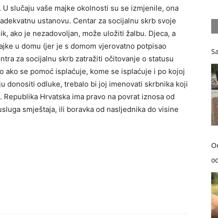
 U slučaju vaše majke okolnosti su se izmjenile, ona
u adekvatnu ustanovu. Centar za socijalnu skrb svoje
k, ako je nezadovoljan, može uložiti žalbu. Djeca, a
 majke u domu (jer je s domom vjerovatno potpisao
Sa
ra za socijalnu skrb zatražiti očitovanje o statusu
 ako se pomoć isplaćuje, kome se isplaćuje i po kojoj
 donositi odluke, trebalo bi joj imenovati skrbnika koji
. Republika Hrvatska ima pravo na povrat iznosa od
sluga smještaja, ili boravka od nasljednika do visine
O
od