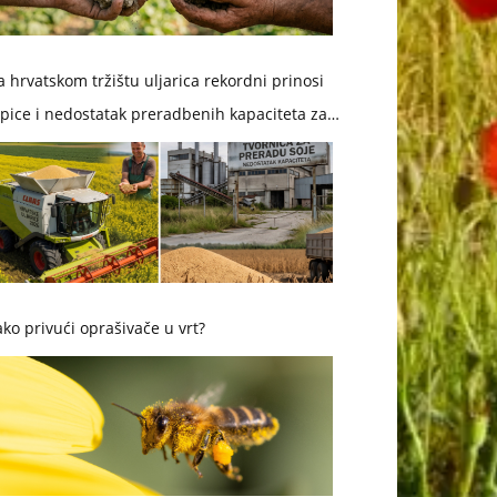
 hrvatskom tržištu uljarica rekordni prinosi
pice i nedostatak preradbenih kapaciteta za
ju
ko privući oprašivače u vrt?