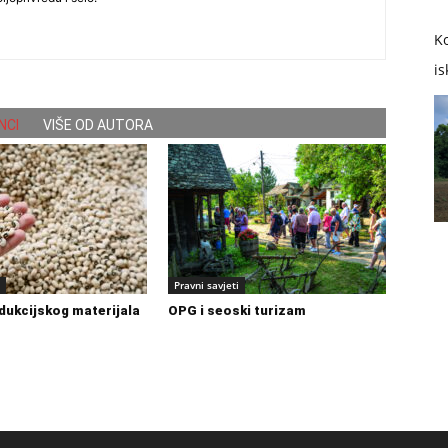
Ko
is
NCI
VIŠE OD AUTORA
Pravni savjeti
dukcijskog materijala
OPG i seoski turizam