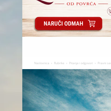
Naslovnica
Rubrike
Pitanja i odgovori
Pravni sav