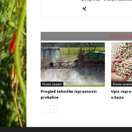
VEZANI ČLA
Pravni savjeti
Pravni savjeti
Pregled tehničke ispravnosti
Upis repro
prskalice
u bazu