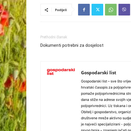
Podijeli
Prethodni članak
Dokumenti potrebni za dosjelost
Gospodarski list
Gospodarski list – sve što vrijed
hrvatski časopis za poljoprivre
pomaže poljoprivrednicima stru
dana stiže na adrese svojih vjer
poljoprivrednici. Uz tiskana i 
Obitelj i gospodarstvo, organiz
društvene mreže aktivno sudjel
je najveći specijalizirani - polj
prvog broja – znanjem jačati po