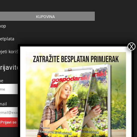
KUPOVINA
hop
etplata
jeti korištenja
rijavite se na newsletter
me
mail