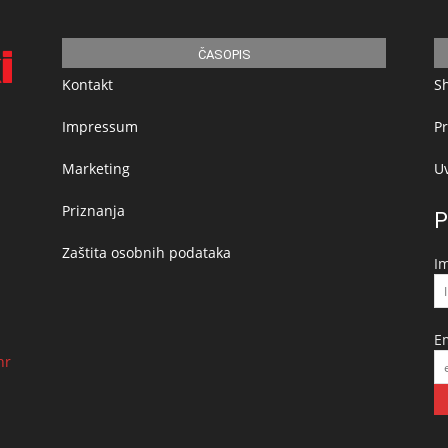
ČASOPIS
Kontakt
S
Impressum
Pr
Marketing
Uv
Priznanja
P
Zaštita osobnih podataka
I
E
hr