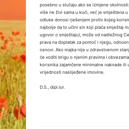
posebno u slučaju ako se izmjene okolnosti.
više ne živi sama u kući, već je smještena 
odluke donosi rješenjem protiv kojeg korisni
najbolje da to učini sin koji plaća smještaj
ugovor o smještaju), može od nadležnog Cent
prava na doplatak za pomoć i njegu, odnosno
osnovi. Ako majka nije u zdravstvenom stanju
će voditi brigu o njenim pravima i obvezama
korisnika zajamčene minimalne naknade ili u
vrijednosti naslijeđene imovine.
D.S., dipl.iur.