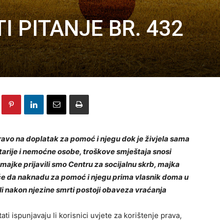
I PITANJE BR. 432
pravo na doplatak za pomoć i njegu dok je živjela sama
tarije i nemoćne osobe, troškove smještaja snosi
ajke prijavili smo Centru za socijalnu skrb, majka
uće da naknadu za pomoć i njegu prima vlasnik doma u
li nakon njezine smrti postoji obaveza vraćanja
ti ispunjavaju li korisnici uvjete za korištenje prava,