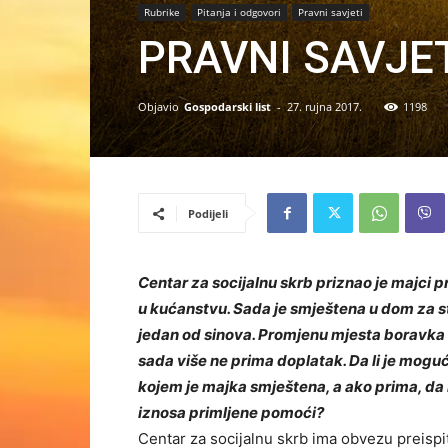
Rubrike
Pitanja i odgovori
Pravni savjeti
PRAVNI SAVJET
Objavio
Gospodarski list
-
27. rujna 2017.
1198
Podijeli
Centar za socijalnu skrb priznao je majci 
u kućanstvu. Sada je smještena u dom za s
jedan od sinova. Promjenu mjesta boravka m
sada više ne prima doplatak. Da li je mog
kojem je majka smještena, a ako prima, da 
iznosa primljene pomoći?
Centar za socijalnu skrb ima obvezu preispita