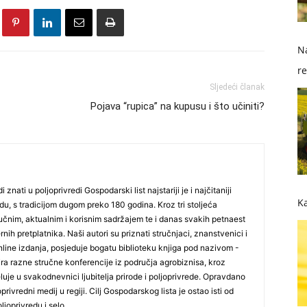
Na
re
Sljedeći članak
so
Pojava “rupica” na kupusu i što učiniti?
i znati u poljoprivredi Gospodarski list najstariji je i najčitaniji
Ka
du, s tradicijom dugom preko 180 godina. Kroz tri stoljeća
čnim, aktualnim i korisnim sadržajem te i danas svakih petnaest
nih pretplatnika. Naši autori su priznati stručnjaci, znanstvenici i
online izdanja, posjeduje bogatu biblioteku knjiga pod nazivom -
ira razne stručne konferencije iz područja agrobiznisa, kroz
uje u svakodnevnici ljubitelja prirode i poljoprivrede. Opravdano
oprivredni medij u regiji. Cilj Gospodarskog lista je ostao isti od
ljoprivredu i selo.