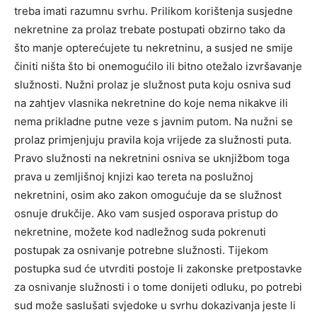
treba imati razumnu svrhu. Prilikom korištenja susjedne
nekretnine za prolaz trebate postupati obzirno tako da
što manje opterećujete tu nekretninu, a susjed ne smije
činiti ništa što bi onemogućilo ili bitno otežalo izvršavanje
služnosti. Nužni prolaz je služnost puta koju osniva sud
na zahtjev vlasnika nekretnine do koje nema nikakve ili
nema prikladne putne veze s javnim putom. Na nužni se
prolaz primjenjuju pravila koja vrijede za služnosti puta.
Pravo služnosti na nekretnini osniva se uknjižbom toga
prava u zemljišnoj knjizi kao tereta na poslužnoj
nekretnini, osim ako zakon omogućuje da se služnost
osnuje drukčije. Ako vam susjed osporava pristup do
nekretnine, možete kod nadležnog suda pokrenuti
postupak za osnivanje potrebne služnosti. Tijekom
postupka sud će utvrditi postoje li zakonske pretpostavke
za osnivanje služnosti i o tome donijeti odluku, po potrebi
sud može saslušati svjedoke u svrhu dokazivanja jeste li