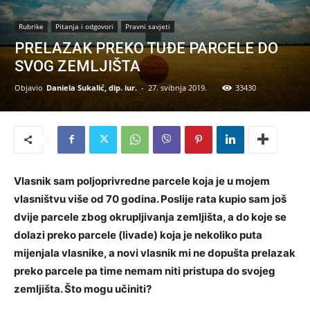
Rubrike
Pitanja i odgovori
Pravni savjeti
PRELAZAK PREKO TUĐE PARCELE DO
SVOG ZEMLJIŠTA
Objavio
Daniela Sukalić, dip. iur.
-
27. svibnja 2019.
33430
Vlasnik sam poljoprivredne parcele koja je u mojem
vlasništvu više od 70 godina. Poslije rata kupio sam još
dvije parcele zbog okrupljivanja zemljišta, a do koje se
dolazi preko parcele (livade) koja je nekoliko puta
mijenjala vlasnike, a novi vlasnik mi ne dopušta prelazak
preko parcele pa time nemam niti pristupa do svojeg
zemljišta. Što mogu učiniti?