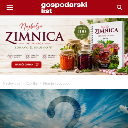
Naslovnica
Rubrike
Pitanja i odgovori