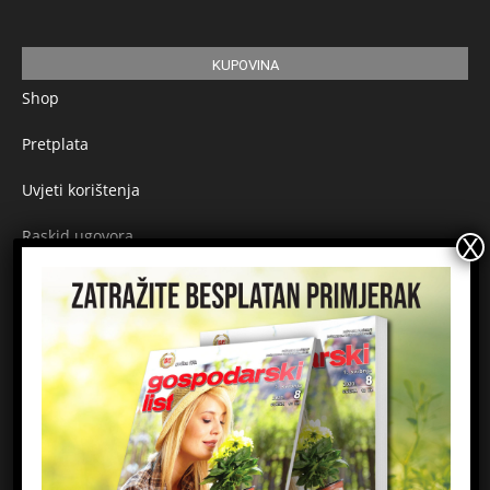
KUPOVINA
Shop
Pretplata
Uvjeti korištenja
Raskid ugovora
Načini plaćanja
Sigurnost plaćanja
Prijavite se na newsletter
Ime