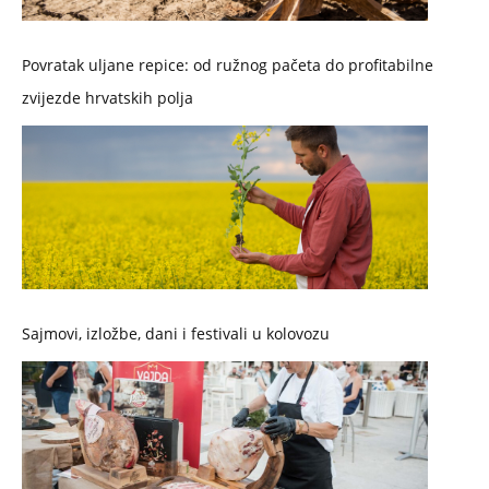
Povratak uljane repice: od ružnog pačeta do profitabilne
zvijezde hrvatskih polja
Sajmovi, izložbe, dani i festivali u kolovozu