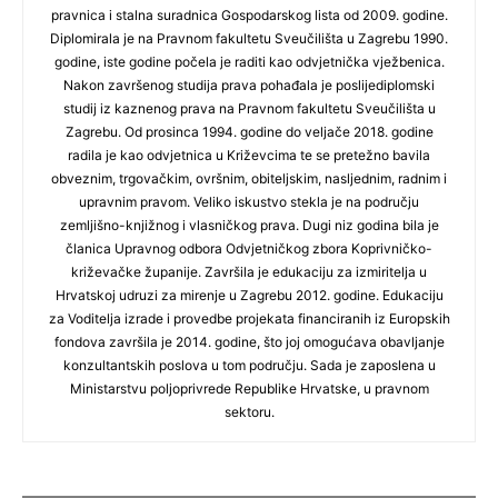
pravnica i stalna suradnica Gospodarskog lista od 2009. godine.
Diplomirala je na Pravnom fakultetu Sveučilišta u Zagrebu 1990.
godine, iste godine počela je raditi kao odvjetnička vježbenica.
Nakon završenog studija prava pohađala je poslijediplomski
studij iz kaznenog prava na Pravnom fakultetu Sveučilišta u
Zagrebu. Od prosinca 1994. godine do veljače 2018. godine
radila je kao odvjetnica u Križevcima te se pretežno bavila
obveznim, trgovačkim, ovršnim, obiteljskim, nasljednim, radnim i
upravnim pravom. Veliko iskustvo stekla je na području
zemljišno-knjižnog i vlasničkog prava. Dugi niz godina bila je
članica Upravnog odbora Odvjetničkog zbora Koprivničko-
križevačke županije. Završila je edukaciju za izmiritelja u
Hrvatskoj udruzi za mirenje u Zagrebu 2012. godine. Edukaciju
za Voditelja izrade i provedbe projekata financiranih iz Europskih
fondova završila je 2014. godine, što joj omogućava obavljanje
konzultantskih poslova u tom području. Sada je zaposlena u
Ministarstvu poljoprivrede Republike Hrvatske, u pravnom
sektoru.