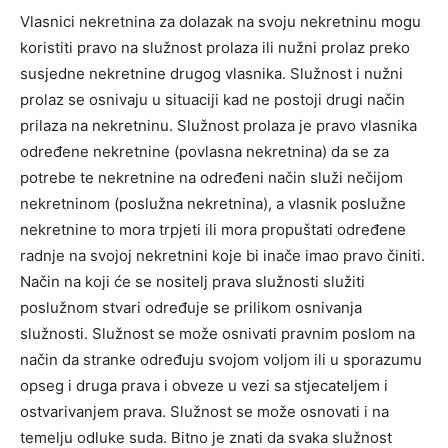
Vlasnici nekretnina za dolazak na svoju nekretninu mogu
koristiti pravo na služnost prolaza ili nužni prolaz preko
susjedne nekretnine drugog vlasnika. Služnost i nužni
prolaz se osnivaju u situaciji kad ne postoji drugi način
prilaza na nekretninu. Služnost prolaza je pravo vlasnika
određene nekretnine (povlasna nekretnina) da se za
potrebe te nekretnine na određeni način služi nečijom
nekretninom (poslužna nekretnina), a vlasnik poslužne
nekretnine to mora trpjeti ili mora propuštati određene
radnje na svojoj nekretnini koje bi inače imao pravo činiti.
Način na koji će se nositelj prava služnosti služiti
poslužnom stvari određuje se prilikom osnivanja
služnosti. Služnost se može osnivati pravnim poslom na
način da stranke određuju svojom voljom ili u sporazumu
opseg i druga prava i obveze u vezi sa stjecateljem i
ostvarivanjem prava. Služnost se može osnovati i na
temelju odluke suda. Bitno je znati da svaka služnost