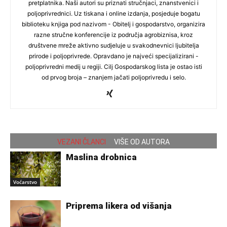
pretplatnika. Naši autori su priznati stručnjaci, znanstvenici i
poljoprivrednici. Uz tiskana i online izdanja, posjeduje bogatu
biblioteku knjiga pod nazivom - Obitelj i gospodarstvo, organizira
razne stručne konferencije iz područja agrobiznisa, kroz
društvene mreže aktivno sudjeluje u svakodnevnici ljubitelja
prirode i poljoprivrede. Opravdano je najveći specijalizirani -
poljoprivredni medij u regiji. Cilj Gospodarskog lista je ostao isti
od prvog broja – znanjem jačati poljoprivredu i selo.
VEZANI ČLANCI
VIŠE OD AUTORA
Maslina drobnica
Voćarstvo
Priprema likera od višanja