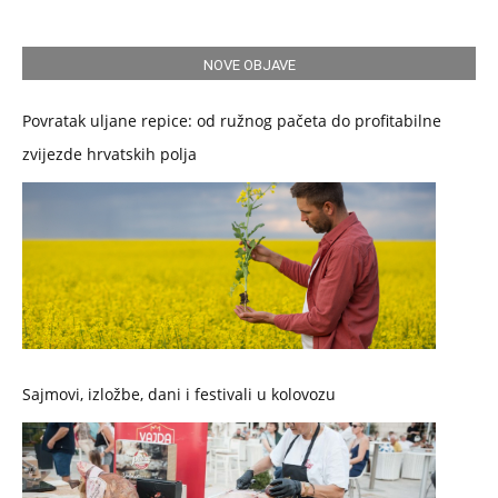
NOVE OBJAVE
Povratak uljane repice: od ružnog pačeta do profitabilne
zvijezde hrvatskih polja
Sajmovi, izložbe, dani i festivali u kolovozu