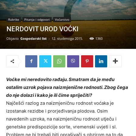
Rubrike
Pitanja i odgovori
Voćarstvo
NERDOVIT UROD VOĆKI
Objavio
Gospodarski list
-
12. studenoga 2015.
1360
Voćke mi neredovito rađaju. Smatram da je među
ostalim uzrok pojava naizmjenične rodnosti. Zbog čega
do nje dolazi i kako je ili čime spriječiti?
Najčešći razlog za naizmjeničnu rodnost voćaka je
izostanak rezidbe i prorjeđivanja plodova. Osim
navedenih uzroka, na naizmjeničnu rodnost utječu i
genetske predispozicije sorte, vremenski uvjeti i sl.
Problem ne bi trebali biti oprašivači s obzirom na to da