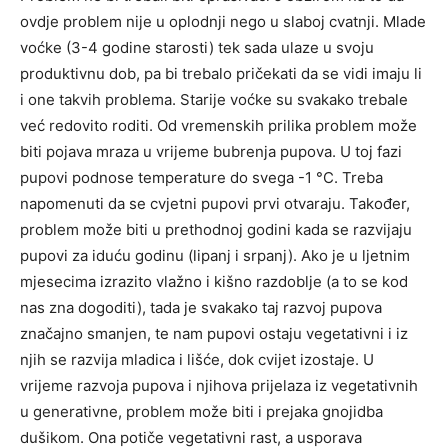
ovdje problem nije u oplodnji nego u slaboj cvatnji. Mlade
voćke (3-4 godine starosti) tek sada ulaze u svoju
produktivnu dob, pa bi trebalo pričekati da se vidi imaju li
i one takvih problema. Starije voćke su svakako trebale
već redovito roditi. Od vremenskih prilika problem može
biti pojava mraza u vrijeme bubrenja pupova. U toj fazi
pupovi podnose temperature do svega -1 °C. Treba
napomenuti da se cvjetni pupovi prvi otvaraju. Također,
problem može biti u prethodnoj godini kada se razvijaju
pupovi za iduću godinu (lipanj i srpanj). Ako je u ljetnim
mjesecima izrazito vlažno i kišno razdoblje (a to se kod
nas zna dogoditi), tada je svakako taj razvoj pupova
značajno smanjen, te nam pupovi ostaju vegetativni i iz
njih se razvija mladica i lišće, dok cvijet izostaje. U
vrijeme razvoja pupova i njihova prijelaza iz vegetativnih
u generativne, problem može biti i prejaka gnojidba
dušikom. Ona potiče vegetativni rast, a usporava