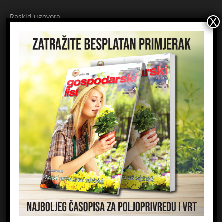
Raskid ugovora
Načini plaćanja
Sigurnost plaćanja
Prijavite se na newsletter
Ime
Email