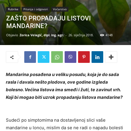
Rubrike
Pitanja i odgovori
Voćarstvo
ZAŠTO PROPADAJU LISTOVI
MANDARINE?
Objavio
Zorica Velagić, dipl. ing. agr.
-
26. siječnja 2018.
4148
Mandarina posađena u veliku posudu, koja je do sada
rasla i davala nešto plodova, ove godine izgleda
bolesno. Većina listova ima smeđi i žuti, te zavinut vrh.
Koji bi mogao biti uzrok propadanju listova mandarine?
Sudeći po simptomima na dostavljenoj slici vaše
mandarine u loncu, mislim da se ne radi o napadu bolesti