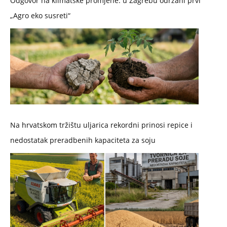
Odgovor na klimatske promjene: u Zagrebu održani prvi
„Agro eko susreti“
Na hrvatskom tržištu uljarica rekordni prinosi repice i
nedostatak preradbenih kapaciteta za soju