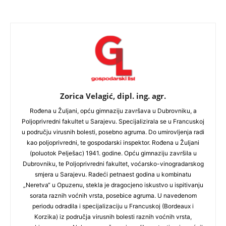
Zorica Velagić, dipl. ing. agr.
Rođena u Žuljani, opću gimnaziju završava u Dubrovniku, a
Poljoprivredni fakultet u Sarajevu. Specijalizirala se u Francuskoj
u području virusnih bolesti, posebno agruma. Do umirovljenja radi
kao poljoprivredni, te gospodarski inspektor. Rođena u Žuljani
(poluotok Pelješac) 1941. godine. Opću gimnaziju završila u
Dubrovniku, te Poljoprivredni fakultet, voćarsko-vinogradarskog
smjera u Sarajevu. Radeći petnaest godina u kombinatu
„Neretva“ u Opuzenu, stekla je dragocjeno iskustvo u ispitivanju
sorata raznih voćnih vrsta, posebice agruma. U navedenom
periodu odradila i specijalizaciju u Francuskoj (Bordeaux i
Korzika) iz područja virusnih bolesti raznih voćnih vrsta,