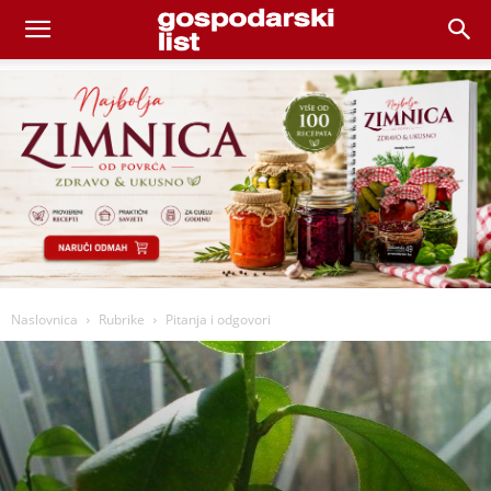
Naslovnica
Rubrike
Pitanja i odgovori