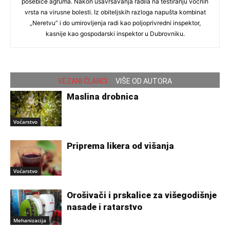
posebice agruma. Nakon usavršavanja radila na testiranju voćnih
vrsta na virusne bolesti. Iz obiteljskih razloga napušta kombinat
„Neretvu“ i do umirovljenja radi kao poljoprivredni inspektor,
kasnije kao gospodarski inspektor u Dubrovniku.
VEZANI ČLANCI
VIŠE OD AUTORA
Maslina drobnica
Voćarstvo
Priprema likera od višanja
Voćarstvo
Orošivači i prskalice za višegodišnje
nasade i ratarstvo
Mehanizacija