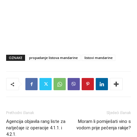
OZNAKE
propadanje listova mandarine
listovi mandarine
Prethodni članak
Sljedeći članak
Agencija objavila rang liste za
Moram li pomiješati vino s
natječaje iz operacije 4.1.1. i
vodom prije pečenja rakije?
4.2.1.