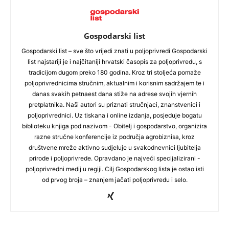
Gospodarski list
Gospodarski list – sve što vrijedi znati u poljoprivredi Gospodarski
list najstariji je i najčitaniji hrvatski časopis za poljoprivredu, s
tradicijom dugom preko 180 godina. Kroz tri stoljeća pomaže
poljoprivrednicima stručnim, aktualnim i korisnim sadržajem te i
danas svakih petnaest dana stiže na adrese svojih vjernih
pretplatnika. Naši autori su priznati stručnjaci, znanstvenici i
poljoprivrednici. Uz tiskana i online izdanja, posjeduje bogatu
biblioteku knjiga pod nazivom - Obitelj i gospodarstvo, organizira
razne stručne konferencije iz područja agrobiznisa, kroz
društvene mreže aktivno sudjeluje u svakodnevnici ljubitelja
prirode i poljoprivrede. Opravdano je najveći specijalizirani -
poljoprivredni medij u regiji. Cilj Gospodarskog lista je ostao isti
od prvog broja – znanjem jačati poljoprivredu i selo.