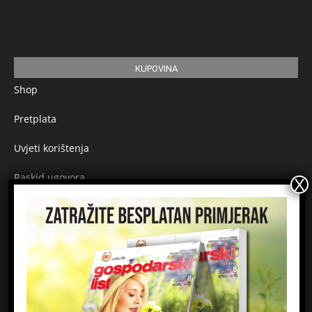
KUPOVINA
Shop
Pretplata
Uvjeti korištenja
Raskid ugovora
Načini plaćanja
Sigurnost plaćanja
Prijavite se na newsletter
Ime