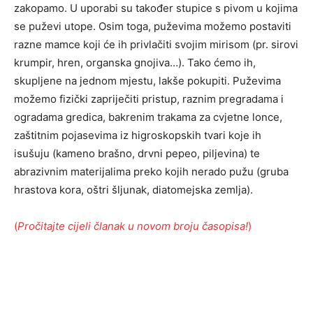
zakopamo. U uporabi su također stupice s pivom u kojima
se puževi utope. Osim toga, puževima možemo postaviti
razne mamce koji će ih privlačiti svojim mirisom (pr. sirovi
krumpir, hren, organska gnojiva…). Tako ćemo ih,
skupljene na jednom mjestu, lakše pokupiti. Puževima
možemo fizički zapriječiti pristup, raznim pregradama i
ogradama gredica, bakrenim trakama za cvjetne lonce,
zaštitnim pojasevima iz higroskopskih tvari koje ih
isušuju (kameno brašno, drvni pepeo, piljevina) te
abrazivnim materijalima preko kojih nerado pužu (gruba
hrastova kora, oštri šljunak, diatomejska zemlja).
(
Pročitajte cijeli članak u novom broju časopisa!
)