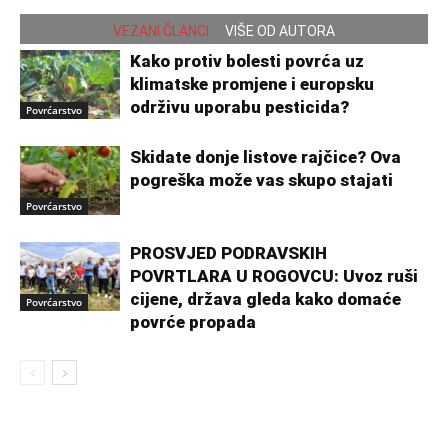
VEZANI ČLANCI
VIŠE OD AUTORA
Kako protiv bolesti povrća uz
klimatske promjene i europsku
održivu uporabu pesticida?
Povrćarstvo
Skidate donje listove rajčice? Ova
pogreška može vas skupo stajati
Povrćarstvo
PROSVJED PODRAVSKIH
POVRTLARA U ROGOVCU: Uvoz ruši
cijene, država gleda kako domaće
Povrćarstvo
povrće propada