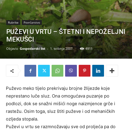
Rubrike
Povrćarstvo
PUŽEVI U VRTU – ŠTETNI I NEPOŽELJNI
MEKUŠCI
Objavio
Gospodarski list
-
1. svibnja 2007.
4911
Puževo meko tijelo prekrivaju brojne žlijezde koje
neprestano luče sluz. Ona omogućava puzanje po
podlozi, dok se snažni mišići noge naizmjence grče i
rastežu. Osim toga, sluz štiti puževe i od mehaničkih
ozljeda stopala.
Puževi u vrtu se razmnožavaju sve od proljeća pa do