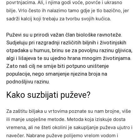
povrtnjacima. Ali, i njima godi voće, povrće i ukrasno
bilje. Vrlo često ih nalazimo tamo gdje je tlo bazično, jer
sadrži kalcij koji trebaju za tvorbu svojih kućica.
Puževi su u prirodi važan član biološke ravnoteže.
Sudjeluju pri razgradnji različitih biljnih i životinjskih
otpadaka u humus, brinu se za povoljnu razinu gljivica,
algi i lišajeva te su ujedno hrana mnogim životinjama.
Zato naš cilj ne smije biti potpuno uništenje
populacije, nego smanjenje njezina broja na
podnošljivu razinu.
Kako suzbijati puževe?
Za zaštitu biljaka u vrtovima poznate su nam brojne, više
ili manje uspješne metode. Metoda koja iziskuje dosta
vremena, ali ne šteti okolini je sakupljanje puževa ujutro i
navečer. Nabrane puževe polijemo vrelom vodom i