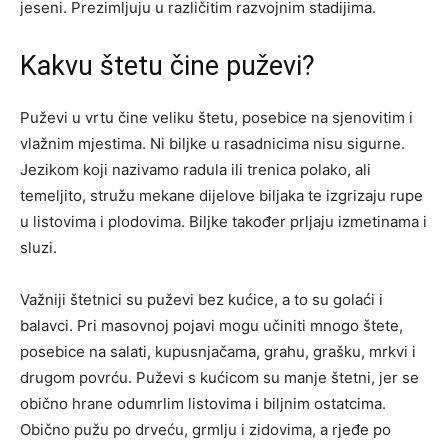
jeseni. Prezimljuju u različitim razvojnim stadijima.
Kakvu štetu čine puževi?
Puževi u vrtu čine veliku štetu, posebice na sjenovitim i
vlažnim mjestima. Ni biljke u rasadnicima nisu sigurne.
Jezikom koji nazivamo radula ili trenica polako, ali
temeljito, stružu mekane dijelove biljaka te izgrizaju rupe
u listovima i plodovima. Biljke također prljaju izmetinama i
sluzi.
Važniji štetnici su puževi bez kućice, a to su golaći i
balavci. Pri masovnoj pojavi mogu učiniti mnogo štete,
posebice na salati, kupusnjačama, grahu, grašku, mrkvi i
drugom povrću. Puževi s kućicom su manje štetni, jer se
obično hrane odumrlim listovima i biljnim ostatcima.
Obično pužu po drveću, grmlju i zidovima, a rjeđe po