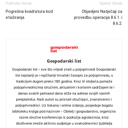
Prethodni članak
Sljedeći članak
Pogrešna kvadratura kod
Objavljeni Natječaji za
etažiranja
provedbu operacija 8.6.1. i
8.6.2.
Gospodarski list
Gospodarski list – sve što vrijedi znati u poljoprivredi Gospodarski
list najstariji je i najčitaniji hrvatski časopis za poljoprivredu, s
tradicijom dugom preko 180 godina. Kroz tri stoljeća pomaže
poljoprivrednicima stručnim, aktualnim i korisnim sadržajem te i
danas svakih petnaest dana stiže na adrese svojih vjernih
pretplatnika. Naši autori su priznati stručnjaci, znanstvenici i
poljoprivrednici. Uz tiskana i online izdanja, posjeduje bogatu
biblioteku knjiga pod nazivom - Obitelj i gospodarstvo, organizira
razne stručne konferencije iz područja agrobiznisa, kroz
društvene mreže aktivno sudjeluje u svakodnevnici ljubitelja