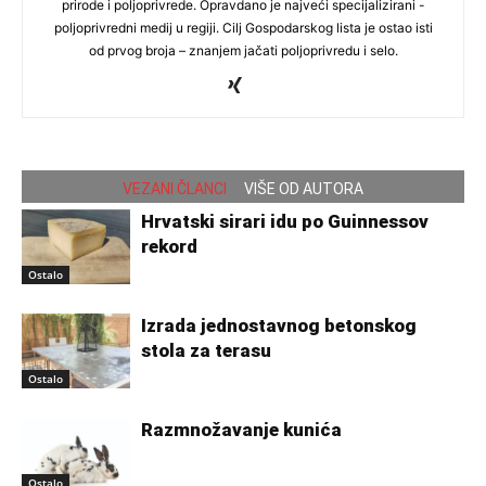
prirode i poljoprivrede. Opravdano je najveći specijalizirani -
poljoprivredni medij u regiji. Cilj Gospodarskog lista je ostao isti
od prvog broja – znanjem jačati poljoprivredu i selo.
VEZANI ČLANCI
VIŠE OD AUTORA
Hrvatski sirari idu po Guinnessov
rekord
Ostalo
Izrada jednostavnog betonskog
stola za terasu
Ostalo
Razmnožavanje kunića
Ostalo