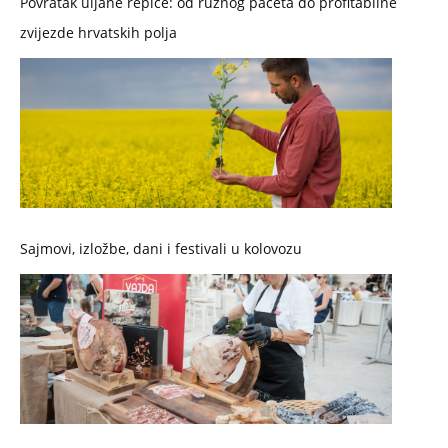
Povratak uljane repice: od ružnog pačeta do profitabilne
zvijezde hrvatskih polja
Sajmovi, izložbe, dani i festivali u kolovozu