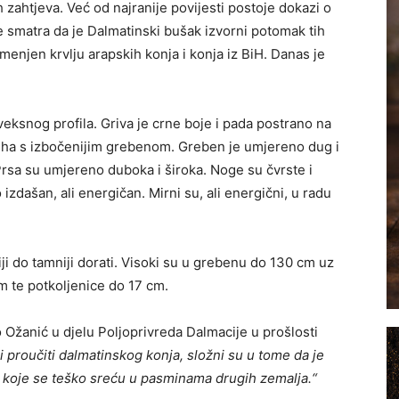
 zahtjeva. Već od najranije povijesti postoje dokazi o
 smatra da je Dalmatinski bušak izvorni potomak tih
menjen krvlju arapskih konja i konja iz BiH. Danas je
eksnog profila. Griva je crne boje i pada postrano na
tuha s izbočenijim grebenom. Greben je umjereno dug i
 Prsa su umjereno duboka i široka. Noge su čvrste i
 izdašan, ali energičan. Mirni su, ali energični, u radu
iji do tamniji dorati. Visoki su u grebenu do 130 cm uz
m te potkoljenice do 17 cm.
 Ožanić u djelu Poljoprivreda Dalmacije u prošlosti
li proučiti dalmatinskog konja, složni su u tome da je
na koje se teško sreću u pasminama drugih zemalja.“