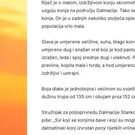
Riječ je o malom, izdržljivom konju skromnih
uzgoju konja na području Dalmacije. Tako se
konja. On je u zadnjih nekoliko stoljeća ople
populacija vrlo mala.
Glava je umjerene veličine, suha, blago konv
umjereno dug i snažan vrat koji je kod pas
izražen, leda i spoj srednje dugi i uleknuti.
pravilne, kopita mala i tvrda, a hod umjereno
izdržljivi i ustrajni.
Boja dlake je jednobojna i većinom su svjetl
dužinu trupa od 135 cm i obujam prsa 152 c
Stručnjak za poljoprivredu Dalmacije Stanko
piše: „
Svi koji se konjima bave i koji su mog
dalmatinski konj izvrstan pony rijetkih vrli