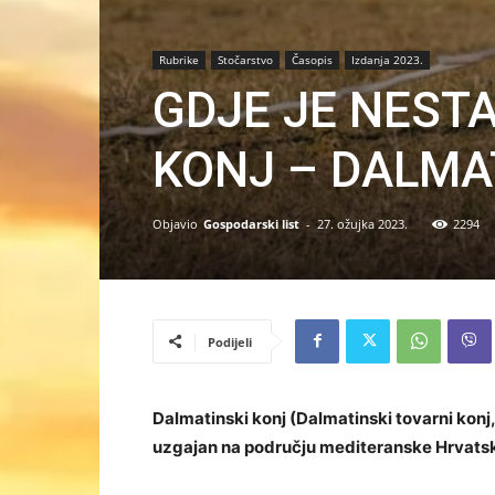
Rubrike
Stočarstvo
Časopis
Izdanja 2023.
GDJE JE NEST
KONJ – DALMA
Objavio
Gospodarski list
-
27. ožujka 2023.
2294
Podijeli
Dalmatinski konj (Dalmatinski tovarni konj, 
uzgajan na području mediteranske Hrvats