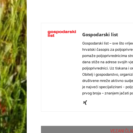
Gospodarski list
Gospodarski list – sve što vrijed
hrvatski časopis za poljoprivre
pomaže poljoprivrednicima stru
dana stiže na adrese svojih vjer
poljoprivrednici. Uz tiskana i 
Obitelj i gospodarstvo, organiz
društvene mreže aktivno sudjel
je najveći specijalizirani - polj
prvog broja – znanjem jačati po
VEZANI ČLA