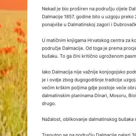
Nekad je bio proširen na području cijele D
Dalmacije 1857. godine bilo u uzgoju preko 2
ponajviše u Dalmatinskoj zagori i Dubrovač
U matičnim knjigama Hrvatskog centra za kon
područje Dalmacije. Od toga je prema procj
bušaku. To ga čini kritično ugroženom pasmi
Iako Dalmacija nije važnije konjogojsko podr
je i ovdje zbog dugogodišnje tradicije uzgoj
većim krškim poljima gdje postoje veće obra
dalmatinskim planinama Dinari, Mosoru, Biok
drugo.
Nažalost, oblikovanje dalmatinskog bušaka 
Trenutno se na području Dalmacije nalazi 30 