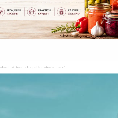
almatinski tovarni konj – Dalmatinski bušak?