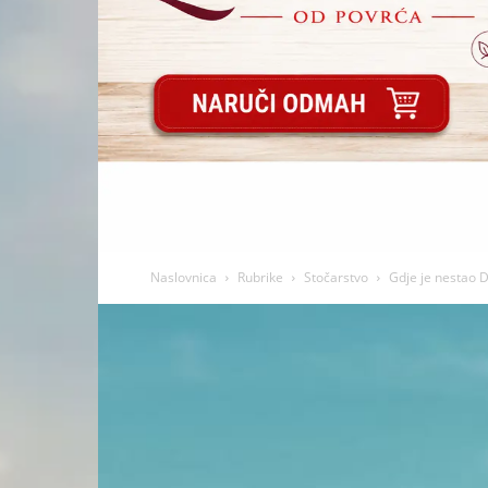
Naslovnica
Rubrike
Stočarstvo
Gdje je nestao D