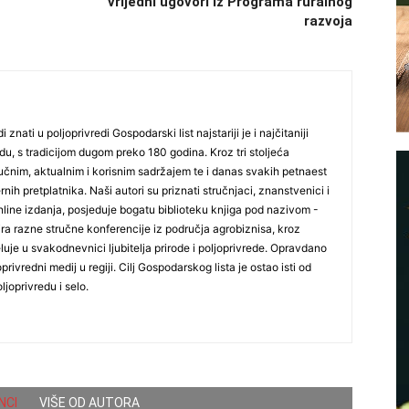
vrijedni ugovori iz Programa ruralnog
razvoja
i znati u poljoprivredi Gospodarski list najstariji je i najčitaniji
du, s tradicijom dugom preko 180 godina. Kroz tri stoljeća
čnim, aktualnim i korisnim sadržajem te i danas svakih petnaest
nih pretplatnika. Naši autori su priznati stručnjaci, znanstvenici i
online izdanja, posjeduje bogatu biblioteku knjiga pod nazivom -
ira razne stručne konferencije iz područja agrobiznisa, kroz
uje u svakodnevnici ljubitelja prirode i poljoprivrede. Opravdano
oprivredni medij u regiji. Cilj Gospodarskog lista je ostao isti od
ljoprivredu i selo.
NCI
VIŠE OD AUTORA