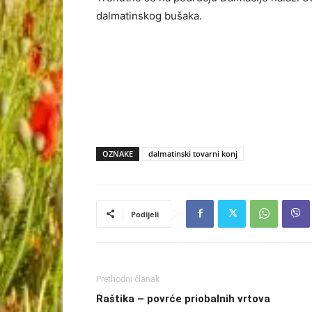
dalmatinskog bušaka.
OZNAKE
dalmatinski tovarni konj
Podijeli
Prethodni članak
Raštika – povrće priobalnih vrtova