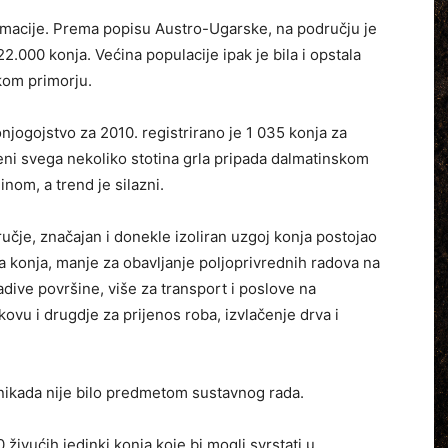
almacije. Prema popisu Austro-Ugarske, na području je
2.000 konja. Većina populacije ipak je bila i opstala
kom primorju.
jogojstvo za 2010. registrirano je 1 035 konja za
eni svega nekoliko stotina grla pripada dalmatinskom
nom, a trend je silazni.
učje, značajan i donekle izoliran uzgoj konja postojao
a konja, manje za obavljanje poljoprivrednih radova na
dive površine, više za transport i poslove na
ovu i drugdje za prijenos roba, izvlačenje drva i
nikada nije bilo predmetom sustavnog rada.
živućih jedinki konja koje bi mogli svrstati u