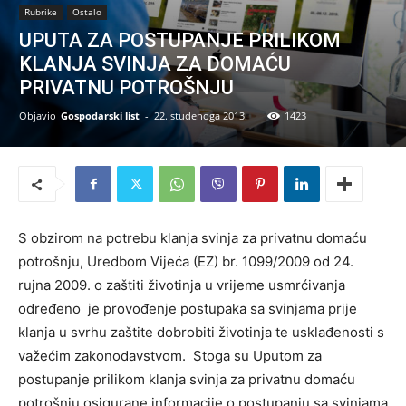
Rubrike
Ostalo
UPUTA ZA POSTUPANJE PRILIKOM
KLANJA SVINJA ZA DOMAĆU
PRIVATNU POTROŠNJU
Objavio
Gospodarski list
-
22. studenoga 2013.
1423
S obzirom na potrebu klanja svinja za privatnu domaću
potrošnju, Uredbom Vijeća (EZ) br. 1099/2009 od 24.
rujna 2009. o zaštiti životinja u vrijeme usmrćivanja
određeno je provođenje postupaka sa svinjama prije
klanja u svrhu zaštite dobrobiti životinja te usklađenosti s
važećim zakonodavstvom. Stoga su Uputom za
postupanje prilikom klanja svinja za privatnu domaću
potrošnju osigurane informacije o postupanju sa svinjama