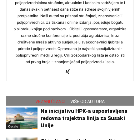
poljoprivrednicima stručnim, aktualnim i korisnim sadržajem te i
danas svakih petnaest dana stiže na adrese svojih vjernih
pretplatnika. Naši autori su priznati stručnjaci, znanstvenici i
poljoprivrednici. Uz tiskana i online izdanja, posjeduje bogatu
biblioteku knjiga pod nazivom - Obitelj i gospodarstvo, organizira
razne stručne konferencije iz područja agrobiznisa, kroz
društvene mreže aktivno sudjeluje u svakodnevnici ljubitelja
prirode i poljoprivrede. Opravdano je najveći specijalizirani -
poljoprivredni medij u regiji. Cilj Gospodarskog lista je ostao isti
od prvog broja – znanjem jačati poljoprivredu i selo.
VEZANI ČLANCI
VIŠE OD AUTORA
Na inicijativu HPK-a uspostavljena
redovna trajektna linija za Susak i
Unije
Ostalo