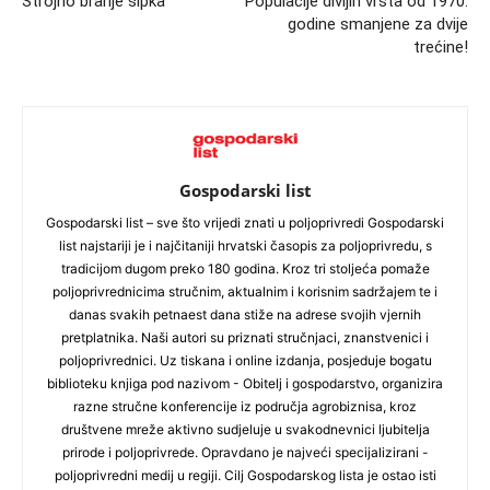
Strojno branje šipka
Populacije divljih vrsta od 1970.
godine smanjene za dvije
trećine!
Gospodarski list
Gospodarski list – sve što vrijedi znati u poljoprivredi Gospodarski
list najstariji je i najčitaniji hrvatski časopis za poljoprivredu, s
tradicijom dugom preko 180 godina. Kroz tri stoljeća pomaže
poljoprivrednicima stručnim, aktualnim i korisnim sadržajem te i
danas svakih petnaest dana stiže na adrese svojih vjernih
pretplatnika. Naši autori su priznati stručnjaci, znanstvenici i
poljoprivrednici. Uz tiskana i online izdanja, posjeduje bogatu
biblioteku knjiga pod nazivom - Obitelj i gospodarstvo, organizira
razne stručne konferencije iz područja agrobiznisa, kroz
društvene mreže aktivno sudjeluje u svakodnevnici ljubitelja
prirode i poljoprivrede. Opravdano je najveći specijalizirani -
poljoprivredni medij u regiji. Cilj Gospodarskog lista je ostao isti