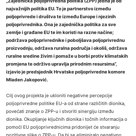
„Zajednička poljoprivredna politika (ZPP) jedna je od
najvažnijih politika EU. To je partnerstvo između
poljoprivrede i društva te između Europe i njezinih
poljoprivrednika. Ona je zajednička politika za sve
zemlje i građane EU te im koristi na razne načine;
podržava poljoprivrednike i poboljšava poljoprivrednu
proizvodnju, održava ruralna područja i okoliš, održava
ruralne sredine živim i pomaže u borbi protiv klimatskih
promjena te održivo upravlja prirodnim resursima“,
izjavio je predsjednik Hrvatske poljoprivredne komore
Mladen Jakopović.
Cilj ovog projekta je ukloniti negativne percepcije
poljoprivredne politike EU-a od strane različitih dionika,
povećati znanje o ZPP-u i stvoriti sinergiju između
dionika. Okupljanje ključnih dionika i točnih informacija o
pomoći EU poljoprivrednicima pridonijet će stvaranju
pozitivne slike o ZPP-u. Da bi se eliminiralo negativno