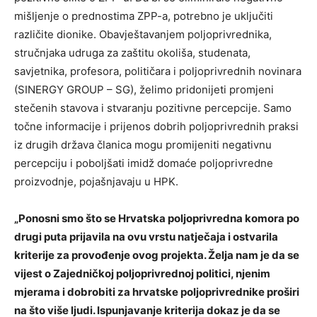
mišljenje o prednostima ZPP-a, potrebno je uključiti
različite dionike. Obavještavanjem poljoprivrednika,
stručnjaka udruga za zaštitu okoliša, studenata,
savjetnika, profesora, političara i poljoprivrednih novinara
(SINERGY GROUP – SG), želimo pridonijeti promjeni
stečenih stavova i stvaranju pozitivne percepcije. Samo
točne informacije i prijenos dobrih poljoprivrednih praksi
iz drugih država članica mogu promijeniti negativnu
percepciju i poboljšati imidž domaće poljoprivredne
proizvodnje, pojašnjavaju u HPK.
„Ponosni smo što se Hrvatska poljoprivredna komora po
drugi puta prijavila na ovu vrstu natječaja i ostvarila
kriterije za provođenje ovog projekta. Želja nam je da se
vijest o Zajedničkoj poljoprivrednoj politici, njenim
mjerama i dobrobiti za hrvatske poljoprivrednike proširi
na što više ljudi. Ispunjavanje kriterija dokaz je da se