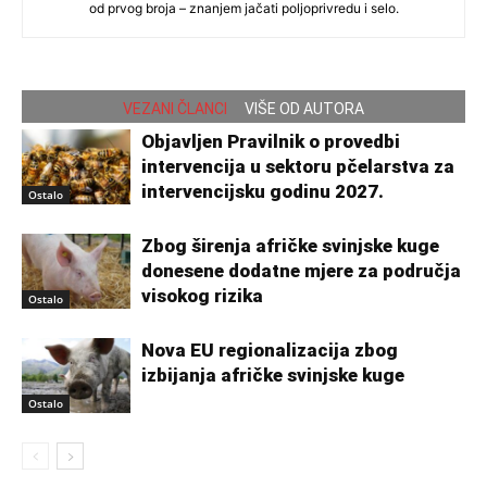
od prvog broja – znanjem jačati poljoprivredu i selo.
VEZANI ČLANCI
VIŠE OD AUTORA
Objavljen Pravilnik o provedbi
intervencija u sektoru pčelarstva za
intervencijsku godinu 2027.
Ostalo
Zbog širenja afričke svinjske kuge
donesene dodatne mjere za područja
visokog rizika
Ostalo
Nova EU regionalizacija zbog
izbijanja afričke svinjske kuge
Ostalo