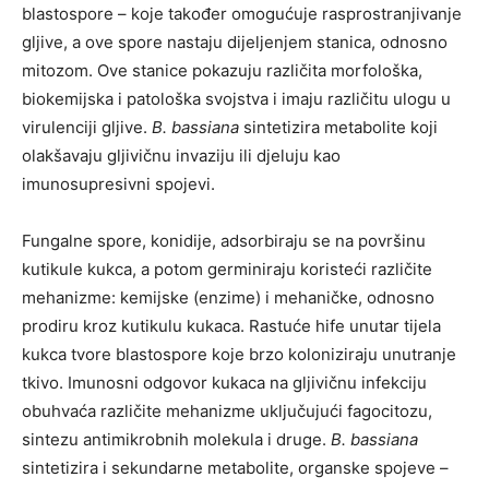
blastospore – koje također omogućuje rasprostranjivanje
gljive, a ove spore nastaju dijeljenjem stanica, odnosno
mitozom. Ove stanice pokazuju različita morfološka,
biokemijska i patološka svojstva i imaju različitu ulogu u
virulenciji gljive.
B. bassiana
sintetizira metabolite koji
olakšavaju gljivičnu invaziju ili djeluju kao
imunosupresivni spojevi.
Fungalne spore, konidije, adsorbiraju se na površinu
kutikule kukca, a potom germiniraju koristeći različite
mehanizme: kemijske (enzime) i mehaničke, odnosno
prodiru kroz kutikulu kukaca. Rastuće hife unutar tijela
kukca tvore blastospore koje brzo koloniziraju unutranje
tkivo. Imunosni odgovor kukaca na gljivičnu infekciju
obuhvaća različite mehanizme uključujući fagocitozu,
sintezu antimikrobnih molekula i druge.
B. bassiana
sintetizira i sekundarne metabolite, organske spojeve –