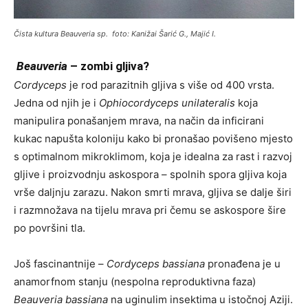
Čista kultura
Beauveria
sp. foto: Kanižai Šarić G., Majić I.
Beauveria
– zombi gljiva?
Cordyceps
je rod parazitnih gljiva s više od 400 vrsta.
Jedna od njih je i
Ophiocordyceps unilateralis
koja
manipulira ponašanjem mrava, na način da inficirani
kukac napušta koloniju kako bi pronašao povišeno mjesto
s optimalnom mikroklimom, koja je idealna za rast i razvoj
gljive i proizvodnju askospora – spolnih spora gljiva koja
vrše daljnju zarazu. Nakon smrti mrava, gljiva se dalje širi
i razmnožava na tijelu mrava pri čemu se askospore šire
po površini tla.
Još fascinantnije –
Cordyceps
bassiana
pronađena je u
anamorfnom stanju (nespolna reproduktivna faza)
Beauveria bassiana
na uginulim insektima u istočnoj Aziji.