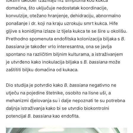
toksini također izazivaju niz simptoma kod kukca
domaćina, što uključuje nedostatak koordinacije,
konvulzije, otežano hranjenje, dehidraciju, abnormalno
ponašanje i dr. koji na kraju uzrokuju smrt kukca. Hife
gljive s konidijma izlaze iz tijela kukca te se šire u okolišu.
Prethodno spomenuta endofitska kolonizacija biljaka s
B.
bassiana
je također vrlo interesantna, ona se javlja
spontano na različitim biljnim kulturama, a istraživanjem
je utvrđeno kako inokulacija biljaka s
B. bassiana
može
zaštititi biljku domaćina od kukaca.
Dio studija je potvrdio kako
B. bassiana
negativno ne
utječu na pojedine štetnike, osobito na lisne uši, a
mehanizmi djelovanja su i dalje nepoznati te su potrebna
daljnja istraživanja kako bi se utvrdio biokontrolni
potencijal
B. bassiana
kao endofita.