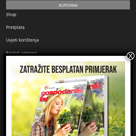
KUPOVINA
Shop
Pretplata
Uvjeti korištenja
Raskid ugovora
Načini plaćanja
Sigurnost plaćanja
Prijavite se na newsletter
Ime
Email