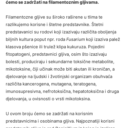
ćemo se zadržati na filamentoznim gljivama.
Filamentozne gljive su široko raširene u tlima te
razlikujemo korisne i štetne predstavnike. Štetni
predstavanici su rodovi koji izazivaju različita oboljenja
biljnih kultura poput npr. roda
Fusarium
koji izaziva palež
klasova pšenice ili trulež klipa kukuruza. Pojedini
fitopatogeni, predstavnici gljiva, osim što izazivaju
bolesti, produciraju i sekundarne toksične metabolite,
mikotoksine, čiji učinak može biti akutan ili kroničan, a
djelovanje na ljudski i žvotinjski organizam obuhvaća
različita kancerogena, mutagena, teratogena,
imunosupresivna, nefrotoksična, hepatotoksična i druga
djelovanja, u ovisnosti o vrsti mikotoksina.
U ovom broju ćemo se zadržati na korisnim
predstavnicima i osobinama gljiva. Najpoznatiji korisni