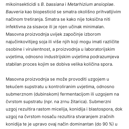
mikoinsekticidi s
B. bassiana
i
Metarhizium ansioplae
.
Bauveria
kao biopesticid se smatra okolišno prihvatljivim
načinom tretiranja. Smatra se kako nije toksična niti
infektivna za sisavce ili je njen učinak minimalan.
Masovna proizvodnja uvijek započinje izborom
najučinkovitijeg soja ili više njih koji mogu imati različite
osobine i virulentnost, a proizvodnja u laboratorijskim
uvjetima, odnosno industrijskim uvjetima podrazumjeva
stabilan proces kojim se dobiva velika količina spora.
Masovna proizvodnja se može provoditi uzgojem u
tekućem supstratu u kontroliranim uvjetima, odnosno
submerznom (dubinskom) fermentacijom ili uzgojem na
čvrstom supstratu (npr. na zrnu žitarica). Submerzni
uzgoj rezultira rastom micelija, konidija i blastospora, dok
uzgoj na čvrstom nosaču rezultira stvaranjem zračnih
konidija te je upravo ovaj način dominantan (do 90 %) u