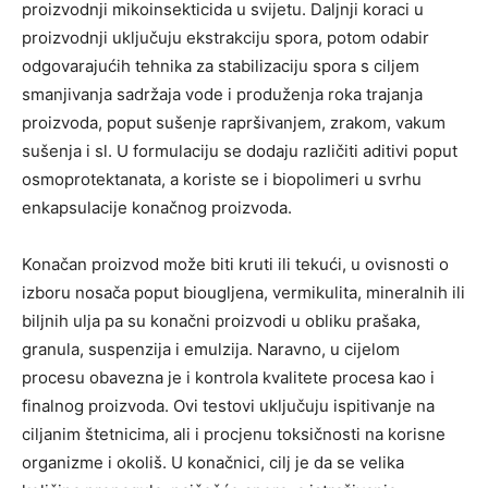
proizvodnji mikoinsekticida u svijetu. Daljnji koraci u
proizvodnji uključuju ekstrakciju spora, potom odabir
odgovarajućih tehnika za stabilizaciju spora s ciljem
smanjivanja sadržaja vode i produženja roka trajanja
proizvoda, poput sušenje rapršivanjem, zrakom, vakum
sušenja i sl. U formulaciju se dodaju različiti aditivi poput
osmoprotektanata, a koriste se i biopolimeri u svrhu
enkapsulacije konačnog proizvoda.
Konačan proizvod može biti kruti ili tekući, u ovisnosti o
izboru nosača poput biougljena, vermikulita, mineralnih ili
biljnih ulja pa su konačni proizvodi u obliku prašaka,
granula, suspenzija i emulzija. Naravno, u cijelom
procesu obavezna je i kontrola kvalitete procesa kao i
finalnog proizvoda. Ovi testovi uključuju ispitivanje na
ciljanim štetnicima, ali i procjenu toksičnosti na korisne
organizme i okoliš. U konačnici, cilj je da se velika