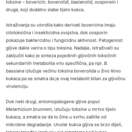
toksine –
bovericin, boverolidi, basianolid, oosporein
i
druge, koji dodatno slabe tijelo kukca.
Istraživanja su utvrdila kako derivati
bovericina
imaju
citotoksična i insekticidna svojstva, dok
oosporin
pokazuje baktercidnu i fungicidnu aktivnost. Patogenost
gljive dakle varira o tipu toksina. Nadalje, istraživači su
zaključili kako je sinteza pojedinih gljivičnih toksičnih
sekundarnih metabolita vrlo specifična, pa npr.
B.
bassiana
izlučuje većinu toksina
boverolida
u živo tkivo
kukaca pa se smatra da je ovaj metabolit bitan za gljivičnu
virulenciju.
Dok neki drugi, entomopatogene gljive poput
Metarhizium brunnem,
izlučuju toksine u mrtvo tijelo
kukaca, a smatra se da to čine u svrhu zaštite od
mikrobne degradacije. Unutar kukca gljiva se brzo dijeli,