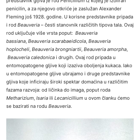
predstavnik gljiva je rod
Penicillium
iz kojeg je izoliran
penicilin, a za njegovo otkriće je zaslužan Alexander
Fleming još 1928. godine. U korisne predstavnike pripada
i rod
Beauveria
– česti stanovnik različitih tipova tala. Ovaj
rod uključuje više vrsta poput:
Beauveria
bassiana
,
Beauveria scarabaeidicola
,
Beauveria
hoplocheli
,
Beauveria brongniartii
,
Beauveria amorpha
,
Beauveria caledonica
i drugih. Ovaj rod pripada u
entomopatogene gljive koji izaziva oboljenja kukaca. Iako
u entomopatogene gljive ubrajamo i druge predstavnike
gljiva koje inficiraju široki spektar domaćina u različitim
fazama razvoja: od ličinka do imaga, poput roda
Metharizium
,
Isaria
ili
Lecanicillium
u ovom članku ćemo
se bazirati na rodu
Beauveria
.