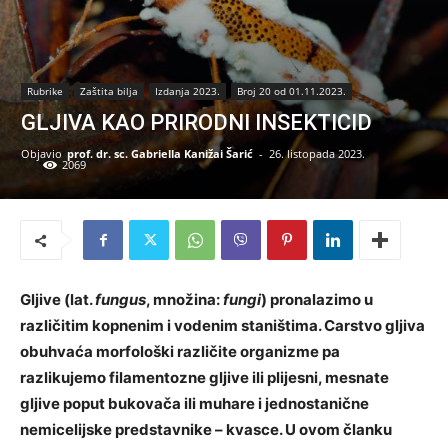
Rubrike
Zaštita bilja
Izdanja 2023.
Broj 20 od 01.11.2023.
GLJIVA KAO PRIRODNI INSEKTICID
Objavio
prof. dr. sc. Gabriella Kanižai Šarić
-
26. listopada 2023.
2069
Gljive (lat.
fungus
, množina:
fungi
) pronalazimo u
različitim kopnenim i vodenim staništima. Carstvo gljiva
obuhvaća morfološki različite organizme pa
razlikujemo filamentozne gljive ili plijesni, mesnate
gljive poput bukovača ili muhare i jednostanične
nemicelijske predstavnike – kvasce. U ovom članku