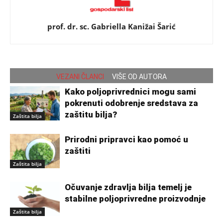
prof. dr. sc. Gabriella Kanižai Šarić
VEZANI ČLANCI
VIŠE OD AUTORA
Kako poljoprivrednici mogu sami
pokrenuti odobrenje sredstava za
zaštitu bilja?
Zaštita bilja
Prirodni pripravci kao pomoć u
zaštiti
Zaštita bilja
Očuvanje zdravlja bilja temelj je
stabilne poljoprivredne proizvodnje
Zaštita bilja