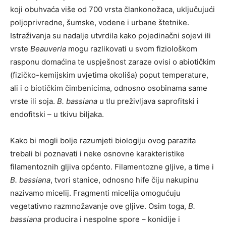
koji obuhvaća više od 700 vrsta člankonožaca, uključujući
poljoprivredne, šumske, vodene i urbane štetnike.
Istraživanja su nadalje utvrdila kako pojedinačni sojevi ili
vrste
Beauveria
mogu razlikovati u svom fiziološkom
rasponu domaćina te uspješnost zaraze ovisi o abiotičkim
(fizičko-kemijskim uvjetima okoliša) poput temperature,
ali i o biotičkim čimbenicima, odnosno osobinama same
vrste ili soja.
B. bassiana
u tlu preživljava saprofitski i
endofitski – u tkivu biljaka.
Kako bi mogli bolje razumjeti biologiju ovog parazita
trebali bi poznavati i neke osnovne karakteristike
filamentoznih gljiva općento. Filamentozne gljive, a time i
B. bassiana
, tvori stanice, odnosno hife čiju nakupinu
nazivamo micelij. Fragmenti micelija omogućuju
vegetativno razmnožavanje ove gljive. Osim toga,
B.
bassiana
producira i nespolne spore – konidije i