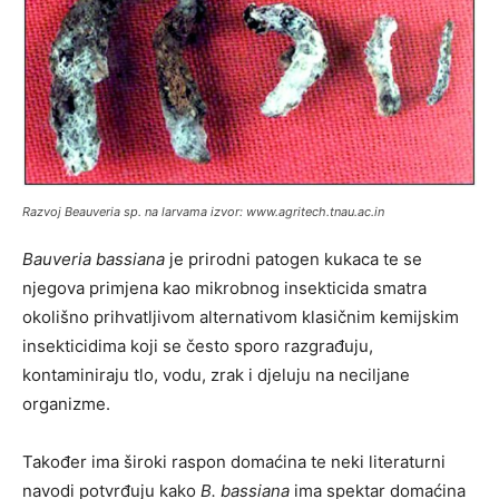
Razvoj
Beauveria
sp. na larvama izvor: www.agritech.tnau.ac.in
Bauveria bassiana
je prirodni patogen kukaca te se
njegova primjena kao mikrobnog insekticida smatra
okolišno prihvatljivom alternativom klasičnim kemijskim
insekticidima koji se često sporo razgrađuju,
kontaminiraju tlo, vodu, zrak i djeluju na neciljane
organizme.
Također ima široki raspon domaćina te neki literaturni
navodi potvrđuju kako
B. bassiana
ima spektar domaćina