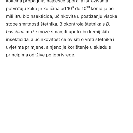
količina propagula, najčešće spora, a istraživanja
6
10
potvrđuju kako je količina od 10
do 10
konidija po
mililitru bioinsekticida, učinkovita u postizanju visoke
stope smrtnosti štetnika. Biokontrola štetnika s
B.
bassiana
može može smanjiti upotrebu kemijskih
insekticida, a učinkovitost će ovisiti o vrsti štetnika i
uvjetima primjene, a njeno je korištenje u skladu s
principima održive poljoprivrede.