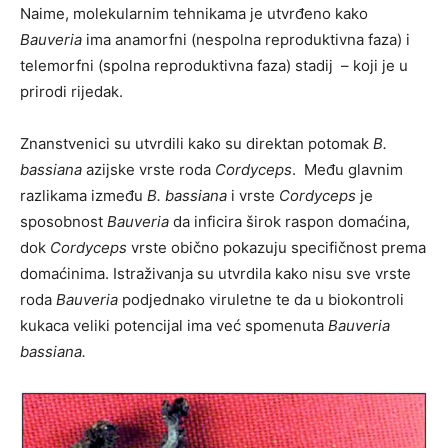
Naime, molekularnim tehnikama je utvrđeno kako
Bauveria
ima anamorfni (nespolna reproduktivna faza) i
telemorfni (spolna reproduktivna faza) stadij – koji je u
prirodi rijedak.
Znanstvenici su utvrdili kako su direktan potomak
B.
bassiana
azijske vrste roda
Cordyceps
. Među glavnim
razlikama između
B. bassiana
i vrste
Cordyceps
je
sposobnost
Bauveria
da inficira širok raspon domaćina,
dok
Cordyceps
vrste obično pokazuju specifičnost prema
domaćinima. Istraživanja su utvrdila kako nisu sve vrste
roda
Bauveria
podjednako viruletne te da u biokontroli
kukaca veliki potencijal ima već spomenuta
Bauveria
bassiana.