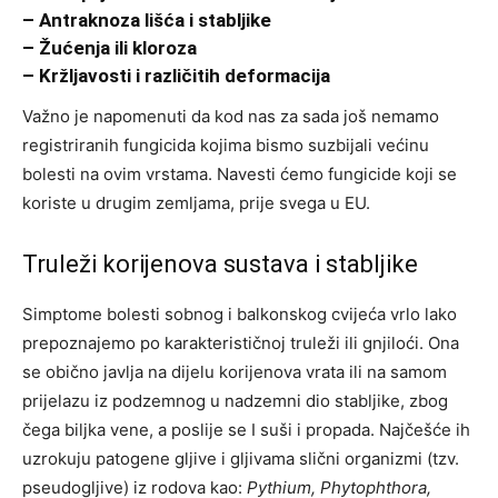
– Antraknoza lišća i stabljike
– Žućenja ili kloroza
– Kržljavosti i različitih deformacija
Važno je napomenuti da kod nas za sada još nemamo
registriranih fungicida kojima bismo suzbijali većinu
bolesti na ovim vrstama. Navesti ćemo fungicide koji se
koriste u drugim zemljama, prije svega u EU.
Truleži korijenova sustava i stabljike
Simptome bolesti sobnog i balkonskog cvijeća vrlo lako
prepoznajemo po karakterističnoj truleži ili gnjiloći. Ona
se obično javlja na dijelu korijenova vrata ili na samom
prijelazu iz podzemnog u nadzemni dio stabljike, zbog
čega biljka vene, a poslije se I suši i propada. Najčešće ih
uzrokuju patogene gljive i gljivama slični organizmi (tzv.
pseudogljive) iz rodova kao:
Pythium, Phytophthora,