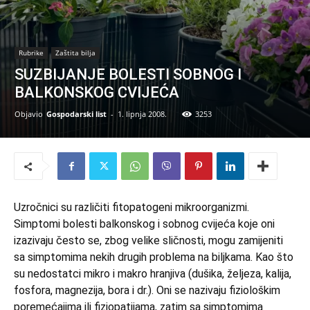
Rubrike
Zaštita bilja
SUZBIJANJE BOLESTI SOBNOG I
BALKONSKOG CVIJEĆA
Objavio
Gospodarski list
-
1. lipnja 2008.
3253
Uzročnici su različiti fitopatogeni mikroorganizmi.
Simptomi bolesti balkonskog i sobnog cvijeća koje oni
izazivaju često se, zbog velike sličnosti, mogu zamijeniti
sa simptomima nekih drugih problema na biljkama. Kao što
su nedostatci mikro i makro hranjiva (dušika, željeza, kalija,
fosfora, magnezija, bora i dr.). Oni se nazivaju fiziološkim
poremećajima ili fiziopatijama, zatim sa simptomima