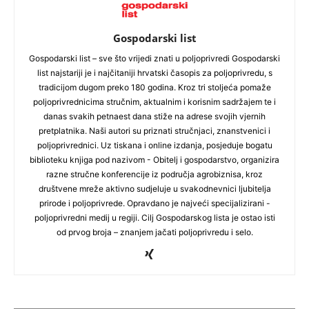
Gospodarski list
Gospodarski list – sve što vrijedi znati u poljoprivredi Gospodarski
list najstariji je i najčitaniji hrvatski časopis za poljoprivredu, s
tradicijom dugom preko 180 godina. Kroz tri stoljeća pomaže
poljoprivrednicima stručnim, aktualnim i korisnim sadržajem te i
danas svakih petnaest dana stiže na adrese svojih vjernih
pretplatnika. Naši autori su priznati stručnjaci, znanstvenici i
poljoprivrednici. Uz tiskana i online izdanja, posjeduje bogatu
biblioteku knjiga pod nazivom - Obitelj i gospodarstvo, organizira
razne stručne konferencije iz područja agrobiznisa, kroz
društvene mreže aktivno sudjeluje u svakodnevnici ljubitelja
prirode i poljoprivrede. Opravdano je najveći specijalizirani -
poljoprivredni medij u regiji. Cilj Gospodarskog lista je ostao isti
od prvog broja – znanjem jačati poljoprivredu i selo.