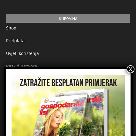
KUPOVINA
Shop
Pretplata
Uvjeti korištenja
Raskid ugovora
Načini plaćanja
Sigurnost plaćanja
Prijavite se na newsletter
Ime