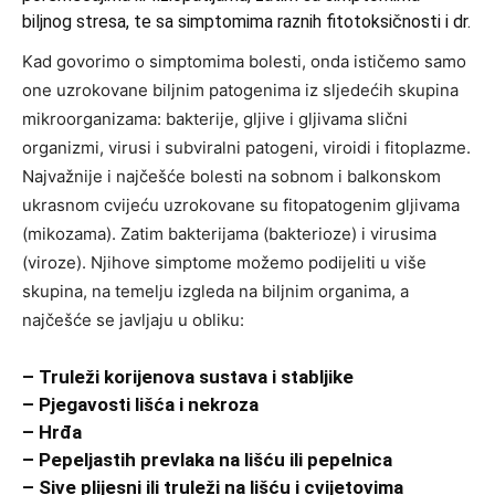
biljnog stresa, te sa simptomima raznih fitotoksičnosti i dr.
Kad govorimo o simptomima bolesti, onda ističemo samo
one uzrokovane biljnim patogenima iz sljedećih skupina
mikroorganizama: bakterije, gljive i gljivama slični
organizmi, virusi i subviralni patogeni, viroidi i fitoplazme.
Najvažnije i najčešće bolesti na sobnom i balkonskom
ukrasnom cvijeću uzrokovane su fitopatogenim gljivama
(mikozama). Zatim bakterijama (bakterioze) i virusima
(viroze). Njihove simptome možemo podijeliti u više
skupina, na temelju izgleda na biljnim organima, a
najčešće se javljaju u obliku:
– Truleži korijenova sustava i stabljike
– Pjegavosti lišća i nekroza
– Hrđa
– Pepeljastih prevlaka na lišću ili pepelnica
– Sive plijesni ili truleži na lišću i cvijetovima