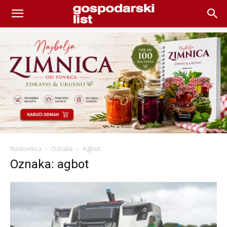
Naslovnica
Oznake
Agbot
Oznaka: agbot