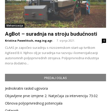
Mehanizacija
AgBot – suradnja na stroju budućnosti
Kristina Pawelitsch, mag.ing.agr.
-
7. srpnja 2021.
0
CLAAS je započeo suradnju s nizozemskom start-up tvrtkom
AgXeed B.V. Njihov cilj je suradnja na razvoju i komercijalizaciji
autonomnih poljoprivrednih strojeva. Poljoprivredna industrija
mora dodatno...
PREDAJ OGLAS
Jednokratni raskid ugovora
Objavljene prve izmjene 2. Natječaja za intervenciju 73.02
Obnova poljoprivrednog potencijala
Oglasnik