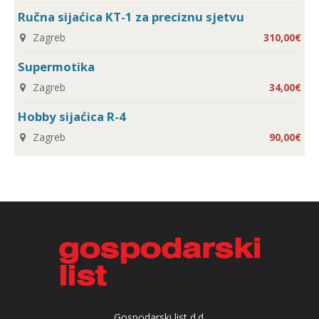
Ručna sijaćica KT-1 za preciznu sjetvu
Zagreb
310,00€
Supermotika
Zagreb
34,00€
Hobby sijaćica R-4
Zagreb
90,00€
Gospodarski list d.d.