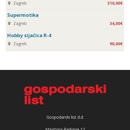
Zagreb
310,00€
Supermotika
Zagreb
34,00€
Hobby sijaćica R-4
Zagreb
90,00€
Gospodarski list d.d.
Majstora Radonje 12