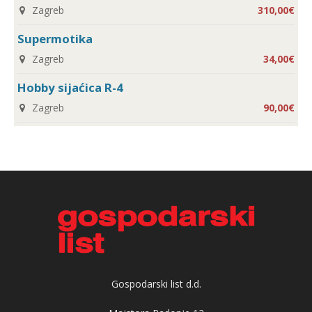
Zagreb
310,00€
Supermotika
Zagreb
34,00€
Hobby sijaćica R-4
Zagreb
90,00€
Gospodarski list d.d.