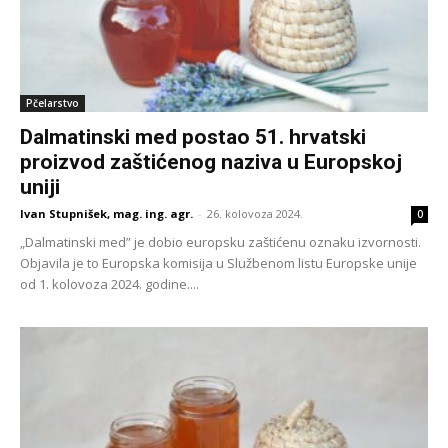
Pčelarstvo
Dalmatinski med postao 51. hrvatski
proizvod zaštićenog naziva u Europskoj
uniji
Ivan Stupnišek, mag. ing. agr.
-
26. kolovoza 2024.
0
„Dalmatinski med” je dobio europsku zaštićenu oznaku izvornosti.
Objavila je to Europska komisija u Službenom listu Europske unije
od 1. kolovoza 2024. godine....