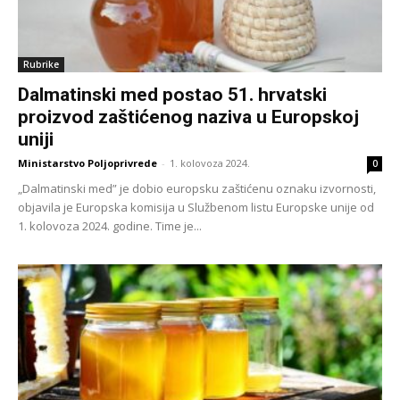
Rubrike
Dalmatinski med postao 51. hrvatski
proizvod zaštićenog naziva u Europskoj
uniji
Ministarstvo Poljoprivrede
-
1. kolovoza 2024.
0
„Dalmatinski med” je dobio europsku zaštićenu oznaku izvornosti,
objavila je Europska komisija u Službenom listu Europske unije od
1. kolovoza 2024. godine. Time je...