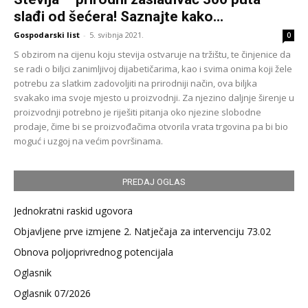
slađi od šećera! Saznajte kako...
Gospodarski list
-
5. svibnja 2021.
0
S obzirom na cijenu koju stevija ostvaruje na tržištu, te činjenice da
se radi o biljci zanimljivoj dijabetičarima, kao i svima onima koji žele
potrebu za slatkim zadovoljiti na prirodniji način, ova biljka
svakako ima svoje mjesto u proizvodnji. Za njezino daljnje širenje u
proizvodnji potrebno je riješiti pitanja oko njezine slobodne
prodaje, čime bi se proizvođačima otvorila vrata trgovina pa bi bio
moguć i uzgoj na većim površinama.
PREDAJ OGLAS
Jednokratni raskid ugovora
Objavljene prve izmjene 2. Natječaja za intervenciju 73.02
Obnova poljoprivrednog potencijala
Oglasnik
Oglasnik 07/2026