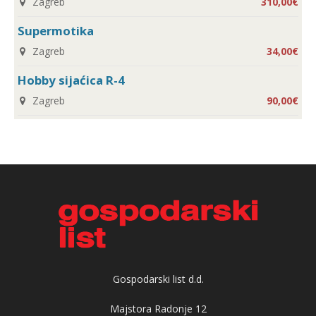
Zagreb
310,00€
Supermotika
Zagreb
34,00€
Hobby sijaćica R-4
Zagreb
90,00€
Gospodarski list d.d.
Majstora Radonje 12