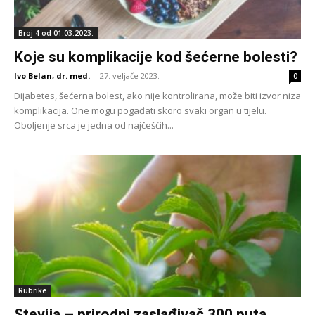
Broj 4 od 01.03.2023.
Koje su komplikacije kod šećerne bolesti?
Ivo Belan, dr. med.
-
27. veljače 2023.
0
Dijabetes, šećerna bolest, ako nije kontrolirana, može biti izvor niza
komplikacija. One mogu pogađati skoro svaki organ u tijelu.
Oboljenje srca je jedna od najčešćih...
Rubrike
Stevija – prirodni zaslađivač 300 puta