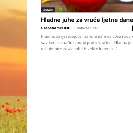
Ostalo
Hladne juhe za vruće ljetne dan
Gospodarski list
-
2. kolovoza 2023.
Hladne, osvježavajuće i šarene juhe od voća i povr
savršeni su način u borbi protiv vrućine. Hladna ju
od lubenice za 4 osobe ½ velike lubenice 2...