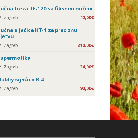
učna freza RF-120 sa fiksnim nožem
Zagreb
42,00€
učna sijaćica KT-1 za preciznu
jetvu
Zagreb
310,00€
Supermotika
Zagreb
34,00€
obby sijaćica R-4
Zagreb
90,00€