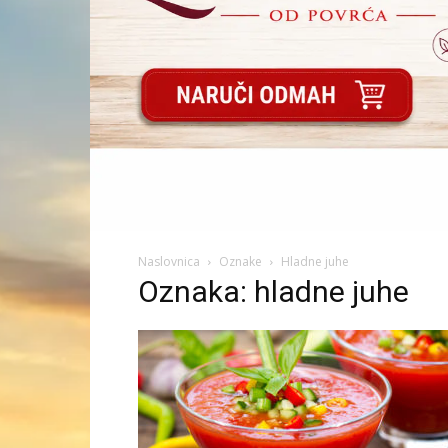
Naslovnica
Oznake
Hladne juhe
Oznaka: hladne juhe