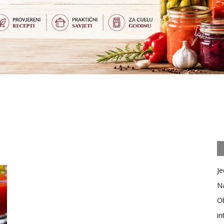
Je
Na
Ob
in