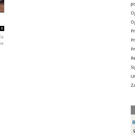
po
Og
e
Og
0
Pr
ća
Pr
ha
Pr
Re
Si
Ur
Za
R