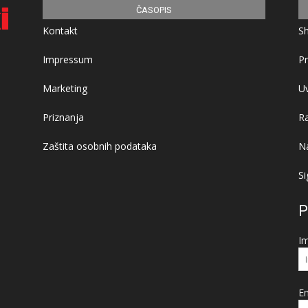
ČASOPIS
Kontakt
S
Impressum
Pr
Marketing
Uv
Priznanja
R
Zaštita osobnih podataka
Na
Si
P
I
Em