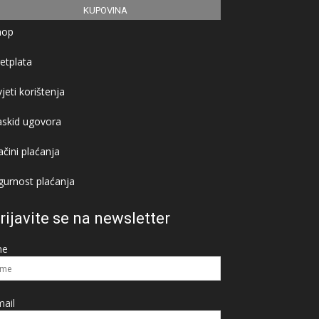
KUPOVINA
hop
etplata
jeti korištenja
askid ugovora
čini plaćanja
gurnost plaćanja
rijavite se na newsletter
me
ail