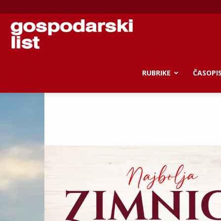
Gospodarski
list
RUBRIKE
ČASOPI