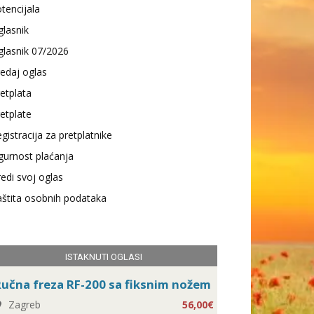
tencijala
lasnik
lasnik 07/2026
edaj oglas
etplata
etplate
gistracija za pretplatnike
gurnost plaćanja
edi svoj oglas
štita osobnih podataka
ISTAKNUTI OGLASI
učna freza RF-200 sa fiksnim nožem
Zagreb
56,00€