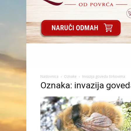
Naslovnica
Oznake
Invazija goveda štrkovima
Oznaka: invazija goved