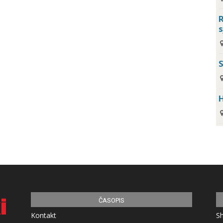
R
s
H
ČASOPIS
Kontakt
S