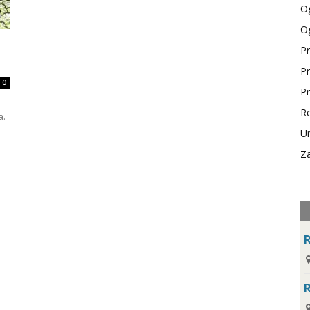
Og
Og
Pr
Pr
0
Pr
Re
a.
Ur
Za
R
R