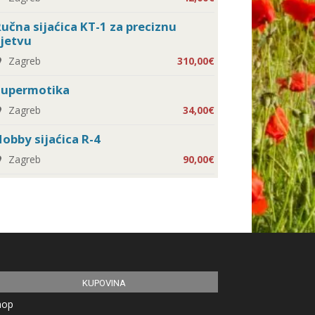
učna sijaćica KT-1 za preciznu
jetvu
Zagreb
310,00€
Supermotika
Zagreb
34,00€
obby sijaćica R-4
Zagreb
90,00€
KUPOVINA
hop