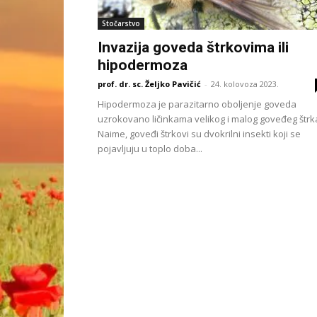
Stočarstvo
Invazija goveda štrkovima ili
hipodermoza
prof. dr. sc. Željko Pavičić
-
24. kolovoza 2023.
Hipodermoza je parazitarno oboljenje goveda
uzrokovano ličinkama velikog i malog goveđeg štrk
Naime, goveđi štrkovi su dvokrilni insekti koji se
pojavljuju u toplo doba...