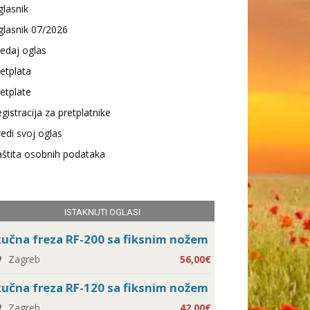
lasnik
lasnik 07/2026
edaj oglas
etplata
etplate
gistracija za pretplatnike
edi svoj oglas
štita osobnih podataka
ISTAKNUTI OGLASI
učna freza RF-200 sa fiksnim nožem
Zagreb
56,00€
učna freza RF-120 sa fiksnim nožem
Zagreb
42,00€