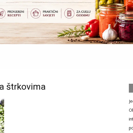
a štrkovima
Je
Ob
in
po