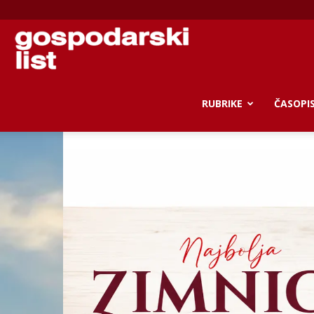
Gospodarski
list
RUBRIKE
ČASOPI