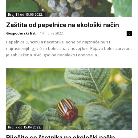
Broj 11 od 15.06.2022.
Zaštita od pepelnice na ekološki način
Gospodarski list
-
14. lipnja 2022.
0
Pepelnica (Uncinula necator) je jedna od najznačajnijih i
najraširenijih gljivičnih bolesti na vinovoj lozi. Pojava bolesti prvi put
je zabilježena 1845. godine nedaleko Londona, a...
Broj 7 od 15.04.2022.
Riješite se štetnika na ekološki način