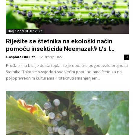
Broj 12 od 01. 07.2022.
Riješite se štetnika na ekološki način
pomoću insekticida Neemazal® t/s I...
Gospodarski list
-
12. srpnja 2022.
0
Prošla zima bila je dosta topla i to je dodatno pogodovalo brojnosti
štetnika. Tako smo svjedoci sve većim populacijama štetnika na
poljoprivrednim kulturama. Potaknuti smanjenjem...