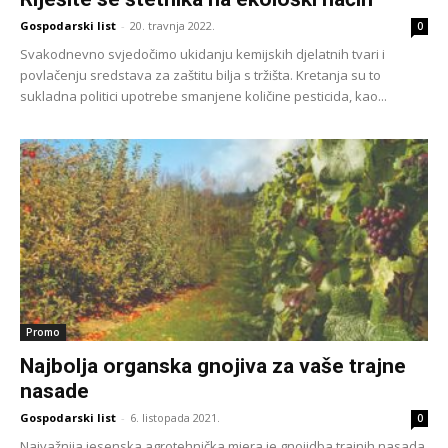
Gospodarski list
-
20. travnja 2022.
0
Svakodnevno svjedočimo ukidanju kemijskih djelatnih tvari i
povlačenju sredstava za zaštitu bilja s tržišta. Kretanja su to
sukladna politici upotrebe smanjene količine pesticida, kao...
Promo
Najbolja organska gnojiva za vaše trajne
nasade
Gospodarski list
-
6. listopada 2021.
0
Najvažnija jesenska agrotehnička mjera je gnojidba trajnih nasada.