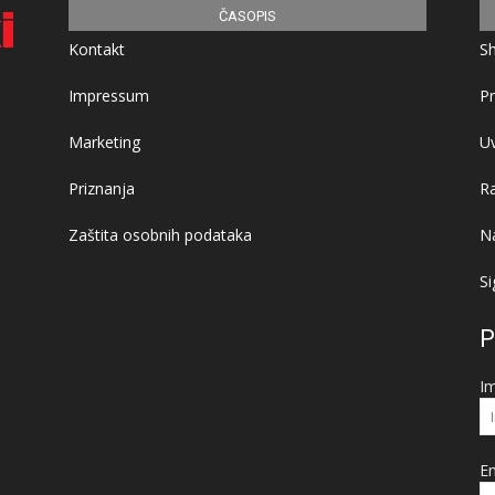
ČASOPIS
Kontakt
S
Impressum
Pr
Marketing
Uv
Priznanja
R
Zaštita osobnih podataka
Na
Si
P
I
Em