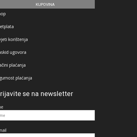
KUPOVINA
hop
etplata
jeti korištenja
askid ugovora
čini plaćanja
gurnost plaćanja
rijavite se na newsletter
me
ail