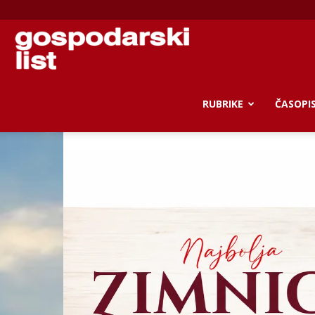
Gospodarski
list
RUBRIKE
ČASOPI