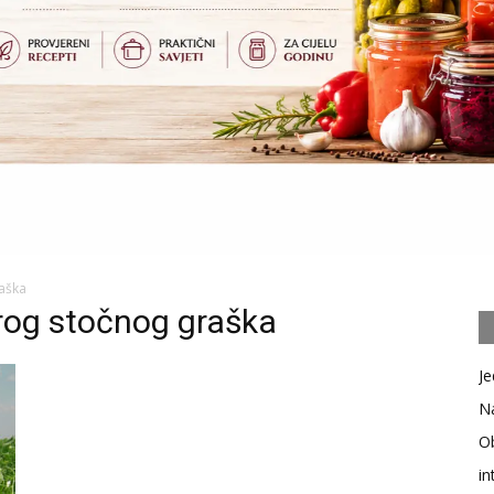
raška
rog stočnog graška
Je
Na
Ob
in