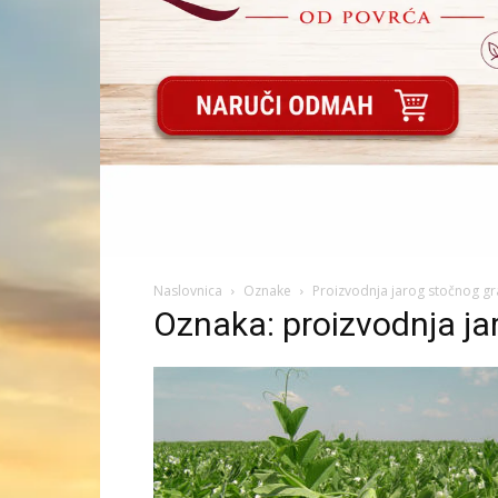
Naslovnica
Oznake
Proizvodnja jarog stočnog g
Oznaka: proizvodnja ja