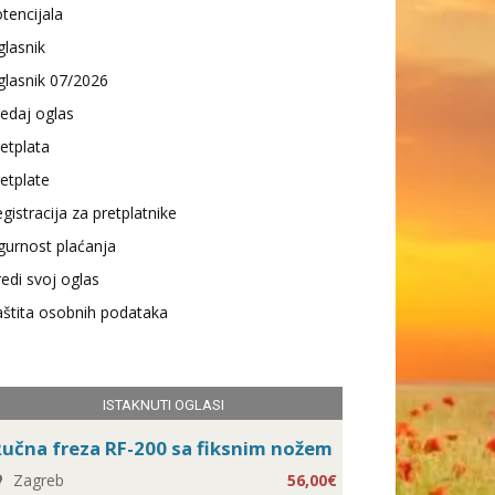
tencijala
lasnik
lasnik 07/2026
edaj oglas
etplata
etplate
gistracija za pretplatnike
gurnost plaćanja
edi svoj oglas
štita osobnih podataka
ISTAKNUTI OGLASI
učna freza RF-200 sa fiksnim nožem
Zagreb
56,00€