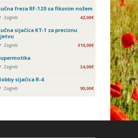
učna freza RF-120 sa fiksnim nožem
Zagreb
42,00€
učna sijaćica KT-1 za preciznu
jetvu
Zagreb
310,00€
Supermotika
Zagreb
34,00€
obby sijaćica R-4
Zagreb
90,00€