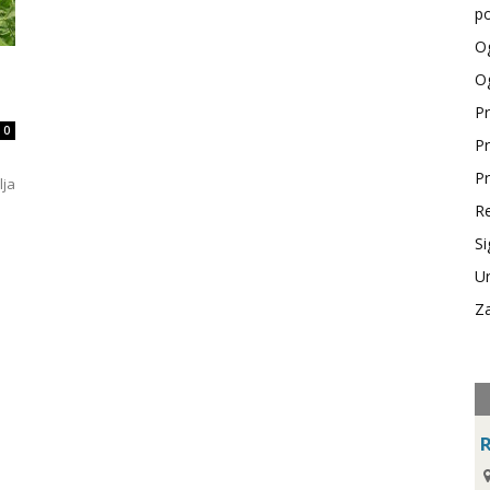
po
Og
Og
Pr
0
Pr
Pr
lja
Re
Si
Ur
Za
R