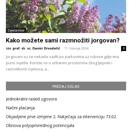
Cvjećarstvo
Kako možete sami razmnožiti jorgovan?
izv. prof. dr. sc. Damir Drvodelić
-
11. travnja 2024.
0
Jorgovani su se nekada sadili po parkovima uz rubove gdje ima
puno svjetla. Koriste se u urbanim prostorima zbog ljepote i
raznolikosti cvjetova, a...
PREDAJ OGLAS
Jednokratni raskid ugovora
Načini plaćanja
Objavljene prve izmjene 2. Natječaja za intervenciju 73.02
Obnova poljoprivrednog potencijala