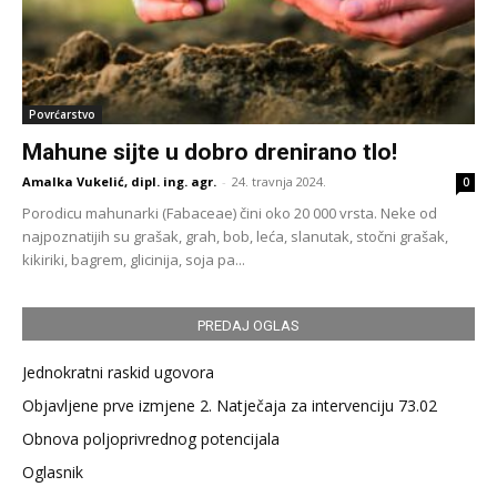
Povrćarstvo
Mahune sijte u dobro drenirano tlo!
Amalka Vukelić, dipl. ing. agr.
-
24. travnja 2024.
0
Porodicu mahunarki (Fabaceae) čini oko 20 000 vrsta. Neke od
najpoznatijih su grašak, grah, bob, leća, slanutak, stočni grašak,
kikiriki, bagrem, glicinija, soja pa...
PREDAJ OGLAS
Jednokratni raskid ugovora
Objavljene prve izmjene 2. Natječaja za intervenciju 73.02
Obnova poljoprivrednog potencijala
Oglasnik