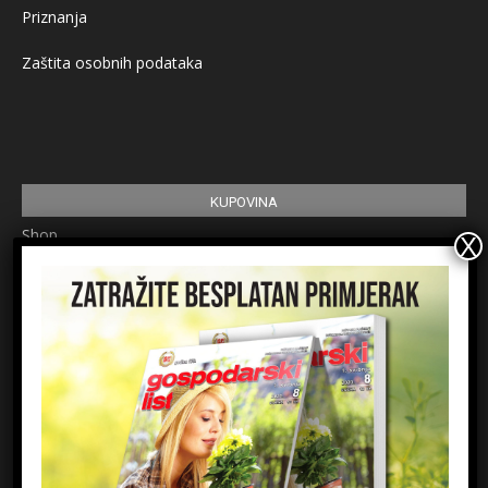
Priznanja
Zaštita osobnih podataka
KUPOVINA
Shop
Pretplata
Uvjeti korištenja
Prijavite se na newsletter
Ime