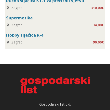
Ručna sijaćica KT-1 za preciznu sjetvu
Zagreb
310,00€
Supermotika
Zagreb
34,00€
Hobby sijaćica R-4
Zagreb
90,00€
Gospodarski list d.d.