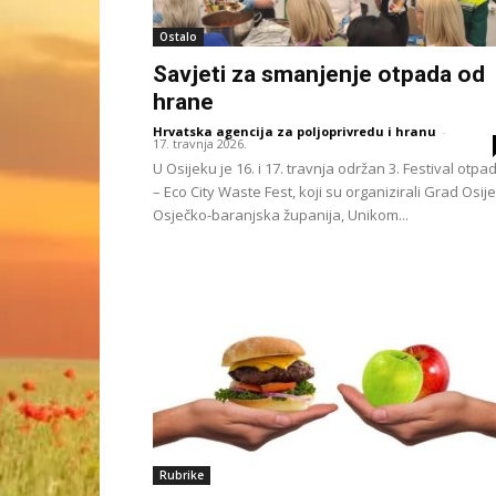
Ostalo
Savjeti za smanjenje otpada od
hrane
Hrvatska agencija za poljoprivredu i hranu
-
17. travnja 2026.
U Osijeku je 16. i 17. travnja održan 3. Festival otpa
– Eco City Waste Fest, koji su organizirali Grad Osije
Osječko-baranjska županija, Unikom...
Rubrike