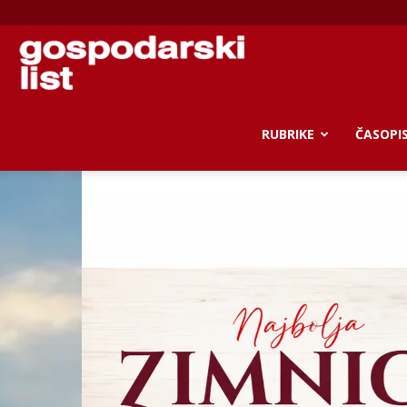
Gospodarski
list
RUBRIKE
ČASOPI