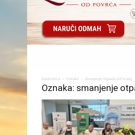
Naslovnica
Oznake
Smanjenje otpada od hrane
Oznaka: smanjenje otp