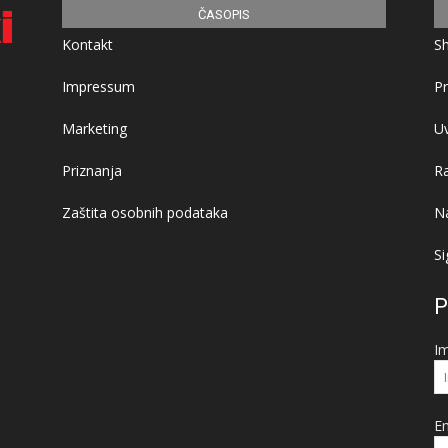
ČASOPIS
Kontakt
S
Impressum
Pr
Marketing
Uv
Priznanja
R
Zaštita osobnih podataka
Na
Si
P
I
Em