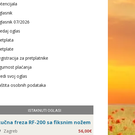
tencijala
lasnik
lasnik 07/2026
edaj oglas
etplata
etplate
gistracija za pretplatnike
gurnost plaćanja
edi svoj oglas
štita osobnih podataka
ISTAKNUTI OGLASI
učna freza RF-200 sa fiksnim nožem
Zagreb
56,00€