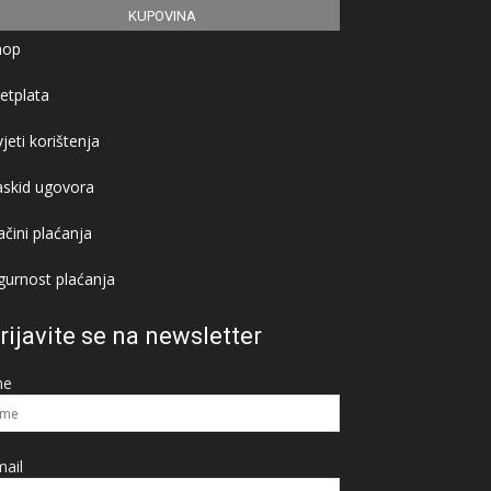
KUPOVINA
hop
etplata
jeti korištenja
askid ugovora
čini plaćanja
gurnost plaćanja
rijavite se na newsletter
me
ail