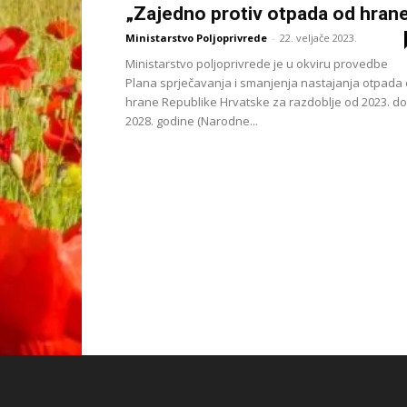
„Zajedno protiv otpada od hran
Ministarstvo Poljoprivrede
-
22. veljače 2023.
Ministarstvo poljoprivrede je u okviru provedbe
Plana sprječavanja i smanjenja nastajanja otpada
hrane Republike Hrvatske za razdoblje od 2023. do
2028. godine (Narodne...