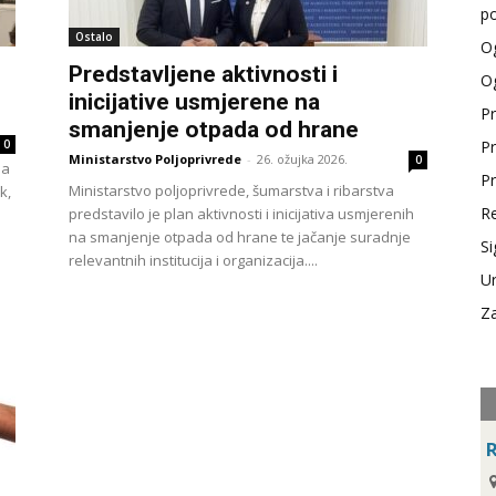
po
Ostalo
Og
Predstavljene aktivnosti i
Og
inicijative usmjerene na
Pr
smanjenje otpada od hrane
0
Pr
Ministarstvo Poljoprivrede
-
26. ožujka 2026.
0
da
Pr
Ministarstvo poljoprivrede, šumarstva i ribarstva
k,
Re
predstavilo je plan aktivnosti i inicijativa usmjerenih
na smanjenje otpada od hrane te jačanje suradnje
Si
relevantnih institucija i organizacija....
Ur
Za
R