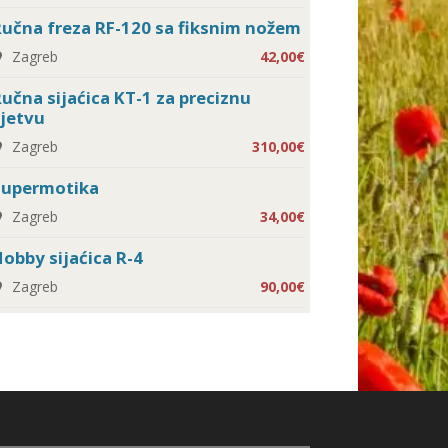
učna freza RF-120 sa fiksnim nožem
Zagreb
42,00€
učna sijaćica KT-1 za preciznu
jetvu
Zagreb
310,00€
Supermotika
Zagreb
34,00€
obby sijaćica R-4
Zagreb
90,00€