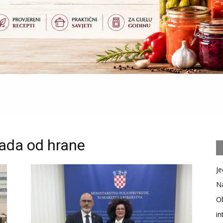
ada od hrane
Je
Na
Ob
in