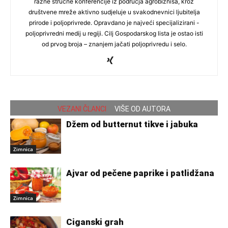
razne stručne konferencije iz područja agrobiznisa, kroz
društvene mreže aktivno sudjeluje u svakodnevnici ljubitelja
prirode i poljoprivrede. Opravdano je najveći specijalizirani -
poljoprivredni medij u regiji. Cilj Gospodarskog lista je ostao isti
od prvog broja – znanjem jačati poljoprivredu i selo.
VEZANI ČLANCI
VIŠE OD AUTORA
Džem od butternut tikve i jabuka
Zimnica
Ajvar od pečene paprike i patlidžana
Zimnica
Ciganski grah