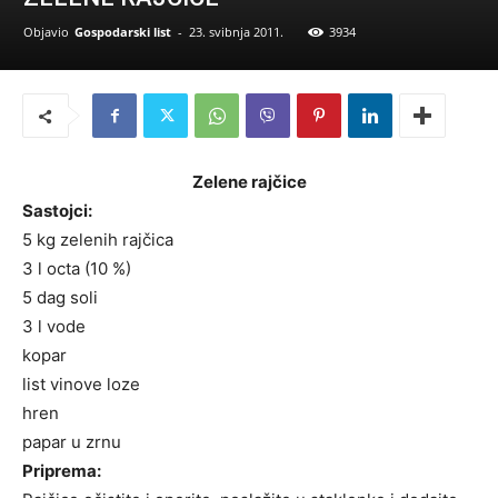
Objavio
Gospodarski list
-
23. svibnja 2011.
3934
Zelene rajčice
Sastojci:
5 kg zelenih rajčica
3 l octa (10 %)
5 dag soli
3 l vode
kopar
list vinove loze
hren
papar u zrnu
Priprema: