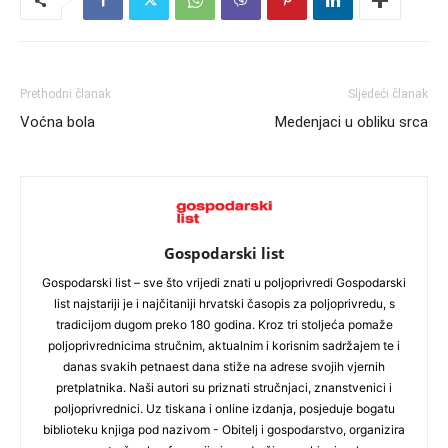
Prethodni članak
Sljedeći članak
Voćna bola
Medenjaci u obliku srca
Gospodarski list
Gospodarski list – sve što vrijedi znati u poljoprivredi Gospodarski
list najstariji je i najčitaniji hrvatski časopis za poljoprivredu, s
tradicijom dugom preko 180 godina. Kroz tri stoljeća pomaže
poljoprivrednicima stručnim, aktualnim i korisnim sadržajem te i
danas svakih petnaest dana stiže na adrese svojih vjernih
pretplatnika. Naši autori su priznati stručnjaci, znanstvenici i
poljoprivrednici. Uz tiskana i online izdanja, posjeduje bogatu
biblioteku knjiga pod nazivom - Obitelj i gospodarstvo, organizira