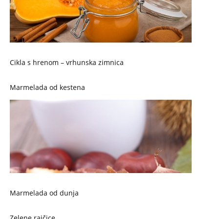
Cikla s hrenom – vrhunska zimnica
Marmelada od kestena
Marmelada od dunja
Zelene rajčice