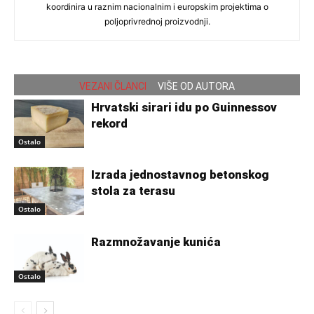
koordinira u raznim nacionalnim i europskim projektima o
poljoprivrednoj proizvodnji.
VEZANI ČLANCI
VIŠE OD AUTORA
Hrvatski sirari idu po Guinnessov
rekord
Ostalo
Izrada jednostavnog betonskog
stola za terasu
Ostalo
Razmnožavanje kunića
Ostalo