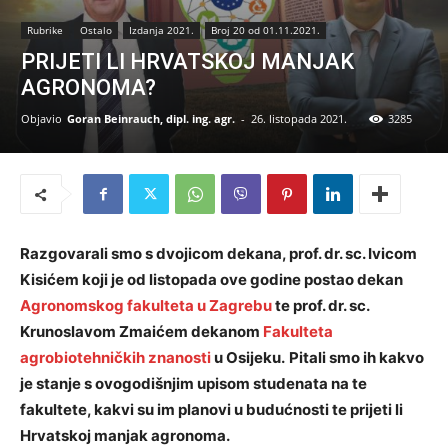
Rubrike
Ostalo
Izdanja 2021.
Broj 20 od 01.11.2021.
PRIJETI LI HRVATSKOJ MANJAK
AGRONOMA?
Objavio
Goran Beinrauch, dipl. ing. agr.
-
26. listopada 2021.
3285
Razgovarali smo s dvojicom dekana, prof. dr. sc. Ivicom
Kisićem koji je od listopada ove godine postao dekan
Agronomskog fakulteta u Zagrebu
te prof. dr. sc.
Krunoslavom Zmaićem dekanom
Fakulteta
agrobiotehničkih znanosti
u Osijeku.
Pitali smo ih kakvo
je stanje s ovogodišnjim upisom studenata na te
fakultete, kakvi su im planovi u budućnosti te prijeti li
Hrvatskoj manjak agronoma.