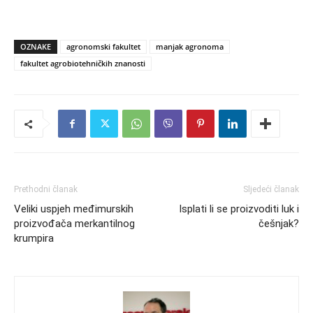
OZNAKE
agronomski fakultet
manjak agronoma
fakultet agrobiotehničkih znanosti
Prethodni članak
Sljedeći članak
Veliki uspjeh međimurskih
Isplati li se proizvoditi luk i
proizvođača merkantilnog
češnjak?
krumpira