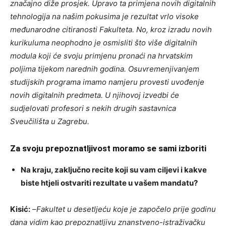
značajno diže prosjek. Upravo ta primjena novih digitalnih
tehnologija na našim pokusima je rezultat vrlo visoke
međunarodne citiranosti Fakulteta. No, kroz izradu novih
kurikuluma neophodno je osmisliti što više digitalnih
modula koji će svoju primjenu pronaći na hrvatskim
poljima tijekom narednih godina. Osuvremenjivanjem
studijskih programa imamo namjeru provesti uvođenje
novih digitalnih predmeta.
U njihovoj izvedbi će
sudjelovati profesori s nekih drugih sastavnica
Sveučilišta u Zagrebu.
Za svoju prepoznatljivost moramo se sami izboriti
Na kraju, zaključno recite koji su vam ciljevi i kakve
biste htjeli ostvariti rezultate u vašem mandatu?
Kisić:
–
Fakultet u desetljeću koje je započelo prije godinu
dana vidim kao prepoznatljivu znanstveno-istraživačku