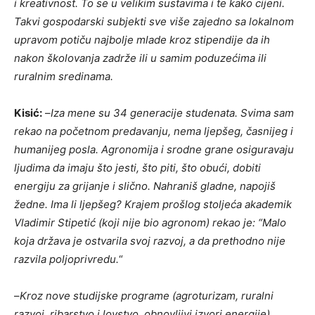
i kreativnost.
To se
u
velikim sustavima i te kako cijeni.
Takvi gospodarski subjekti sve više zajedno sa lokalnom
upravom potiču najbolje mlade kroz stipendije da ih
nakon školovanja zadrže ili u samim poduzećima ili
ruralnim sredinama.
Kisić:
–
Iza mene su 34 generacije studenata. Svima sam
rekao na početnom predavanju, nema ljepšeg, časnijeg i
humanijeg posla. Agronomija i srodne grane osiguravaju
ljudima da imaju što jesti, što piti, što obući, dobiti
energiju za grijanje i slično. Nahraniš gladne, napojiš
žedne. Ima li ljepšeg? Krajem prošlog stoljeća akademik
Vladimir Stipetić (koji nije bio agronom) rekao je: “Malo
koja država je ostvarila svoj razvoj, a da prethodno nije
razvila poljoprivredu.
“
–
Kroz nove studijske programe (agroturizam, ruralni
razvoj, ribarstvo i lovstvo, obnovljivi izvori energije)