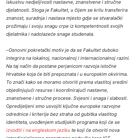
iskustvu nedjeljivosti nastavne, znanstvene i stručne
djelatnosti. Stoga je Fakultet, u čijem se krilu transferira
znanost, suradnja i nastava mjesto gdje se stvaralački
prožimaju i svoju snagu crpe iz kompetentnosti svojih
djelatnika i nadolazeće snage studenata.
–
Osnovni pokretački motiv je da se Fakultet duboko
integrira na lokalnoj, nacionalnoj i internacionalnoj razini.
Na taj način da postane perjanicom razvoja istočne
Hrvatske koja će biti prepoznata i u europskim okvirima.
To znači kako se moramo otvoriti prema vlastitoj sredini
objedinjujući resurse i koordinirajući nastavne,
znanstvene i stručne procese. Svjesni i snaga i slabosti
.
O
predijeljeni smo usvojiti ključne europske razvojne
odrednice i kriterije bez straha od gubitka vlastitog
identiteta, uvođenjem studijskih programa koji će se
izvoditi i na engleskom jeziku
te koji će otvoriti nova