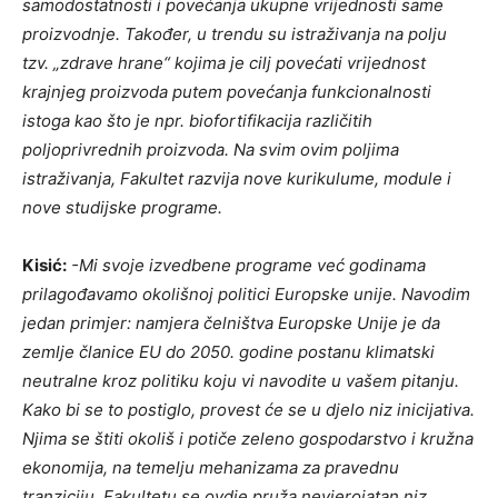
samodostatnosti i povećanja ukupne vrijednosti same
proizvodnje. Također, u trendu su istraživanja na polju
tzv. „zdrave hrane“ kojima je cilj povećati vrijednost
krajnjeg proizvoda putem povećanja funkcionalnosti
istoga kao što je npr. biofortifikacija različitih
poljoprivrednih proizvoda. Na svim ovim poljima
istraživanja, Fakultet razvija nove kurikulume, module i
nove studijske programe.
Kisić:
-Mi svoje izvedbene programe već godinama
prilagođavamo okolišnoj politici Europske unije. Navodim
jedan primjer: namjera čelništva Europske Unije je da
zemlje članice EU do 2050. godine postanu klimatski
neutralne kroz politiku koju vi navodite u vašem pitanju.
Kako bi se to postiglo, provest će se u djelo niz inicijativa.
Njima
se štiti okoliš i potiče zeleno gospodarstvo i kružna
ekonomija, na temelju mehanizama za pravednu
tranziciju. Fakultetu se ovdje pruža nevjerojatan niz