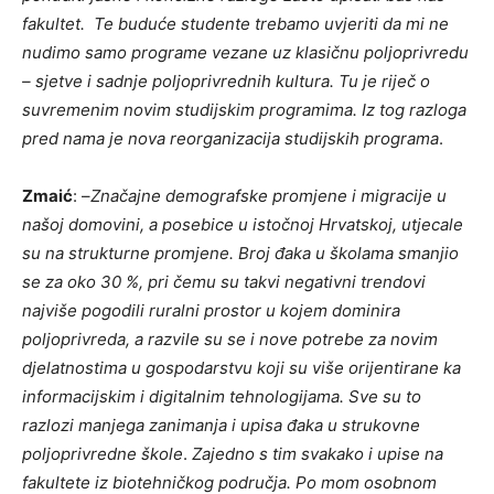
fakultet. Te buduće studente trebamo uvjeriti da mi ne
nudimo samo programe vezane uz klasičnu poljoprivredu
– sjetve i sadnje poljoprivrednih kultura.
Tu je riječ o
suvremenim novim studijskim programima. Iz tog razloga
pred nama je nova reorganizacija studijskih programa
.
Zmaić
: –
Značajne demografske promjene i migracije u
našoj domovini, a posebice u istočnoj Hrvatskoj, utjecale
su na strukturne promjene.
Broj đaka u školama smanjio
se za oko 30 %, pri čemu su takvi negativni trendovi
najviše pogodili ruralni prostor u kojem dominira
poljoprivreda, a razvile su se i nove potrebe za novim
djelatnostima u gospodarstvu koji su više orijentirane ka
informacijskim i digitalnim tehnologijama. Sve su to
razlozi manjega zanimanja i upisa đaka u strukovne
poljoprivredne škole
.
Zajedno s tim
svakako i upise na
fakultete iz biotehničkog područja. Po mom osobnom