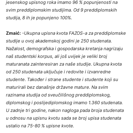
jesenskog upisnog roka imamo 96 % popunjenosti na
svim preddiplomskim studijima. Od 9 preddiplomskih
studija, 8 ih je popunjeno 100%.
Zmaić:
-Ukupna upisna kvota FAZOS-a za preddiplomske
studije u ovoj akademskoj godini je 250 studenata.
Nažalost, demografska i gospodarska kretanja nagrizaju
naš studentski korpus, ali još uvijek je veliki broj
maturanata zainteresiran za naše studije. Ukupna kvota
od 250 studenata uključuje i redovite i izvanredne
studente
.
Također i strane studente i studente koji su
maturirali bez današnje državne mature. Na svim
razinama studija od sveučilišnog preddiplomskog,
diplomskog i poslijediplomskog imamo 1.360 studenata.
U zadnje tri godine, nakon nagloga p
a
da broja studenata
u odnosu na upisnu kvotu sada se broj upisa studenata
ustalio na 75-80 % upisne kvote.