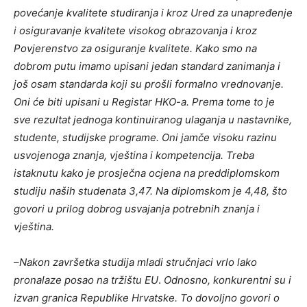
povećanje kvalitete studiranja i kroz Ured za unapređenje
i osiguravanje kvalitete visokog obrazovanja i kroz
Povjerenstvo za osiguranje kvalitete. Kako smo na
dobrom putu imamo upisani jedan standard zanimanja i
još osam standarda koji su prošli formalno vrednovanje.
Oni će biti upisani u Registar HKO-a. Prema tome to je
sve rezultat jednoga kontinuiranog ulaganja u nastavnike,
studente, studijske programe.
Oni
jamče visoku razinu
usvojenoga znanja, vještina i kompetencija. Treba
istaknutu kako je prosječna ocjena na preddiplomskom
studiju naših studenata 3,47.
Na diplomskom je 4,48, što
govori u prilog dobrog usvajanja potrebnih znanja i
vještina.
–
Nakon završetka studija mladi stručnjaci vrlo lako
pronalaze posao na tržištu EU
.
Odnosno, konkurentni su i
izvan granica Republike Hrvatske.
To dovoljno govori o