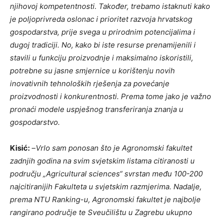
njihovoj kompetentnosti. Također, trebamo istaknuti kako
je poljoprivreda oslonac i prioritet razvoja hrvatskog
gospodarstva, prije svega u prirodnim potencijalima i
dugoj tradiciji. No, kako bi iste resurse prenamijenili i
stavili u funkciju proizvodnje i maksimalno iskoristili,
potrebne su jasne smjernice u korištenju novih
inovativnih tehnoloških rješenja za povećanje
proizvodnosti i konkurentnosti. Prema tome jako je važno
pronaći modele uspješnog transferiranja znanja u
gospodarstvo.
Kisić:
–
Vrlo sam ponosan što je Agronomski fakultet
zadnjih godina na svim svjetskim listama citiranosti u
području „Agricultural sciences“ svrstan među 100-200
najcitiranijih Fakulteta u svjetskim razmjerima. Nadalje,
prema NTU Ranking-u, Agronomski fakultet je najbolje
rangirano područje te Sveučilištu u Zagrebu ukupno