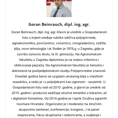
Goran Beinrauch, dipl. ing. agr.
Goran Beinrauch, dipl. ing. agr. Glavni je urednik u Gospodarskom
listu u kojem uređuje rubrike održiva poljoprivreda,
agroekonomika, povrćarstvo, voćarstvo, vinogradarstvo, zaštita
bilja, nove tehnologije i dr. Rođen je 1976.g. u Zagrebu, gdje je
završio osnovnu školu, te XI. gimnaziju. Na Agronomskom
fakultetu u Zagrebu diplomirao je na smjeru vrtlarstvo i
oblikovanje pejzaža. Na Agronomskom fakultetu je trenutno i
doktorand na poslijediplomskom studiju Poljoprivredne znanosti.
Desetak godina bavio se uzgojem ukrasnog bilja u vlastitom
rasadniku, a radio je i u poljoljekarni kao agronom - savjetnik. U
Gospodarskom listu radi od 2010. godine, a glavni je urednik od
2015. godine i producira sadržaje stručne tematike u tiskanim, ali
i digitalnim formatima. Od 2014.godine je i tajnik Društva agrarnih
novinara Hrvatske. Organizator je i moderator na stručnim
skupovima (seminari, konferencije, kongresi...) te panel
raspravama, fokus skupinama i radionicama, a sudjeluje i