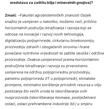
sredstava za zaštitu bilja i mineralnih gnojiva)?
Zmaić
: –
Fakultet agrobiotehničkih znanosti Osijek
snažno je usmjeren u nekoliko, možemo reći, prilično
horizontalnih područja istraživanja i razvoja koji se
odnose na inovacije i razvoj novih tehnologija,
digitalizaciju poljoprivrede, cirkularnu bioekonomiju,
proizvodnju zdravih i obogaćenih sirovina i hrane
povećane nutritivne vrijednosti te zaštite okoliša i održive
proizvodnje. Ovakva usmjerenost prema horizontalnim
područjima istraživanja i razvoja su prvenstveno
usmjerena na održivu poljoprivrednu proizvodnju,
pametnu poljoprivredu (IT u poljoprivredi), klimatske
promjene, minimalno korištenje prirodnih resursa u cilju
postizanja što većih uroda te iskorištavanje svih
nusproizvoda (iskorištavanje biomase, posliježetveni
ostaci, ostaci prehrambene industrije itd.) u smjeru