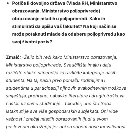
Potiče li dovoljno država (Vlada RH, Ministarstvo
obrazovanja, Ministarstvo poljoprivrede)
obrazovanje mladih u poljoprivredi
.
Kako ih
stimulirati da upišu vaš fakultet? Na koji način se
može potaknuti mlade da odaberu poljoprivredu kao
svoj životni poziv?
Zmaić
:
-Želio bih reći kako Ministarstvo obrazovanja,
Ministarstvo poljoprivrede, Sveučilišta imaju i daju
različite oblike stipendija za različite kategorije naših
studenta.
Na taj način prvo pomažu roditeljima i
studentima u participaciji njihovih svakodnevnih troškova
smještaja, prehrane, nabavke literature i drugih troškova
nastali uz samo studiranje. Također, ono što treba
istaknuti je sve više gospodarskih subjekata.
Oni vide
važnost i značaj mladih obrazovanih ljudi u svom
poslovnom okruženju jer oni sa sobom nose inovativnost