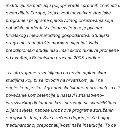
instituciju na području poljoprivrede i srodnih znanosti u
ovom dijelu Europe, koja izvodi inovativne studijske
programe i programe cjeloživotnog obrazovanja koje
pohađaju studenti iz cijelog svijeta te je partner
hrvatskog i međunarodnog gospodarstva. Studijski
programi su nešto što moramo mijenjati.
Neki
preddiplomski studiji nisu imali skoro nikakve promjene
od uvođenja Bolonjskog procesa 2005. godine.
–
U isto vrijeme razmišljamo i o novim diplomskim
studijima koji bi se izvodili na hrvatskom, ali i na
engleskom jeziku. Agronomski fakultet mora imati za cilj
povećanje kompetencije u nastavi i znanstveno-
istraživačkoj djelatnosti kroz suradnju sa sveučilištima
diljem svijeta, napose kroz nove programe združenih
europskih studija. Sve izrečeno doprinijet će boljoj
međunarodnoj prepoznatljivosti naše institucije.
To će