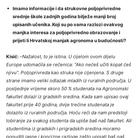
Imamo informacije i da strukovne poljoprivredne
srednje škole zadnjih godina bilježe manji broj
upisanih učenika. Koji su po vama razlozi ovakvog
manjka interesa za poljoprivredno obrazovanje i
prijeti li Hrvatskoj manjak agronoma u budućnosti?
Kisić:
–
Nažalost, to je istina. U cijelom ovom dijelu
Europe udomaćila se rečenica: “Ako nećeš učiti kopat ćeš
njivu”.
Poljoprivreda kao struka nije cijenjena. S druge
strane imamo veliki odlazak mladih iz ruralnih područja. U
posljednje vrijeme skoro 50 % studenata na Agronomski
fakultet dolazi iz gradskih sredina.
Kada sam upisao ovaj
fakultet prije 40 godina, dvije trećine studenata je
dolazilo iz ruralnih područja. Hoću reći da nam predstoji
lobiranje za svakog studenta da upiše baš naš fakultet. Ali
studentima iz gradskih i prigradskih sredina moramo
ponuditi jasne i koncizne razloge zašto upisati baš naš