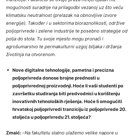
mogućnosti suradnje na prilagodbi vezanoj uz što veću
klimatsku neutralnost (prelazak na obnovljive izvore
energije).
Također i u sektorima bioraznolikosti, održive
poljoprivrede i zelene industrije te posebno strategije od
polja do stola. Tu svoje mjesto mogu pronaći i
agrošumarstvo te permakulturni uzgoj biljaka i držanja
životinja na otvorenom.
Nove digitalne tehnologije, pametna i precizna
poljoprivreda donose brojne prednosti u
poljoprivrednoj proizvodnji. Hoće li vaši studenti po
završetku studiranja biti predvodnici u korištenju
inovativnih tehnoloških rješenja.
Hoće li omogućiti
hrvatskoj poljoprivredi tranziciju iz poljoprivrede 20.
stoljeća u poljoprivredu 21. stoljeća?
Zmaić:
–
Na fakultetu stalno ulažemo velike napore u