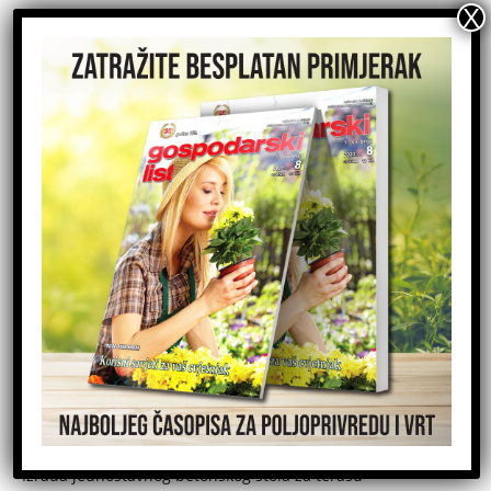
NOVE OBJAVE
Hrvatski sirari idu po Guinnessov rekord
Izrada jednostavnog betonskog stola za terasu