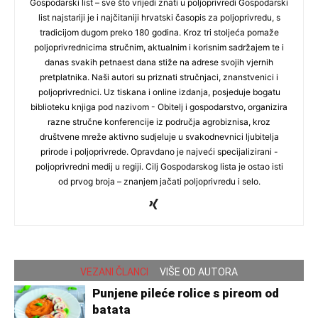
Gospodarski list – sve što vrijedi znati u poljoprivredi Gospodarski
list najstariji je i najčitaniji hrvatski časopis za poljoprivredu, s
tradicijom dugom preko 180 godina. Kroz tri stoljeća pomaže
poljoprivrednicima stručnim, aktualnim i korisnim sadržajem te i
danas svakih petnaest dana stiže na adrese svojih vjernih
pretplatnika. Naši autori su priznati stručnjaci, znanstvenici i
poljoprivrednici. Uz tiskana i online izdanja, posjeduje bogatu
biblioteku knjiga pod nazivom - Obitelj i gospodarstvo, organizira
razne stručne konferencije iz područja agrobiznisa, kroz
društvene mreže aktivno sudjeluje u svakodnevnici ljubitelja
prirode i poljoprivrede. Opravdano je najveći specijalizirani -
poljoprivredni medij u regiji. Cilj Gospodarskog lista je ostao isti
od prvog broja – znanjem jačati poljoprivredu i selo.
VEZANI ČLANCI
VIŠE OD AUTORA
Punjene pileće rolice s pireom od
batata