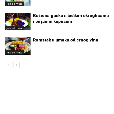
Jela od mesa
Božićna guska s češkim okruglicama
i pirjanim kupusom
Jela od mesa
Ramstek u umaku od crnog vina
Jela od mesa