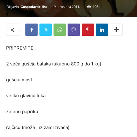
Objavio
Gospodarski list
-
19. prosinca 2011.
1961
PRIPREMITE:
2 veća gušcja bataka (ukupno 800 g do 1 kg)
gušcju mast
veliku glavicu luka
zelenu papriku
rajčicu (može i iz zamrzivača)