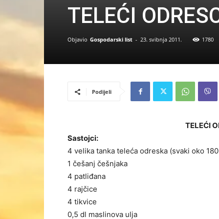
TELEĆI ODRES
Objavio
Gospodarski list
-
23. svibnja 2011.
1780
Podijeli
TELEĆI 
Sastojci:
4 velika tanka teleća odreska (svaki oko 180
1 češanj češnjaka
4 patliđana
4 rajčice
4 tikvice
0,5 dl maslinova ulja