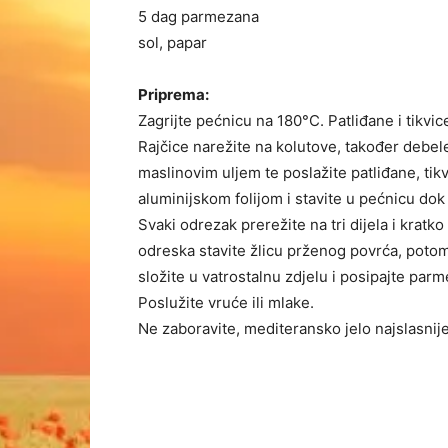
5 dag parmezana
sol, papar
Priprema:
Zagrijte pećnicu na 180°C. Patliđane i tikvi
Rajčice narežite na kolutove, također debel
maslinovim uljem te poslažite patliđane, tikvi
aluminijskom folijom i stavite u pećnicu do
Svaki odrezak prerežite na tri dijela i krat
odreska stavite žlicu prženog povrća, potom
složite u vatrostalnu zdjelu i posipajte par
Poslužite vruće ili mlake.
Ne zaboravite, mediteransko jelo najslasnije