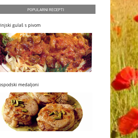
POPULARNI RECEPTI
injski gulaš s pivom
ospodski medaljoni