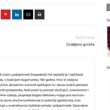
Sv
Sljedeći članak
Ocakljeno grožđe
G
i znati u poljoprivredi Gospodarski list najstariji je i najčitaniji
du, s tradicijom dugom preko 180 godina. Kroz tri stoljeća
čnim, aktualnim i korisnim sadržajem te i danas svakih petnaest
nih pretplatnika. Naši autori su priznati stručnjaci, znanstvenici i
online izdanja, posjeduje bogatu biblioteku knjiga pod nazivom -
ira razne stručne konferencije iz područja agrobiznisa, kroz
uje u svakodnevnici ljubitelja prirode i poljoprivrede. Opravdano