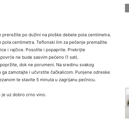
ce prerežite po dužini na ploške debele pola centimetra.
e pola centimetra. Teflonski lim za pečenje premažite
ce i rajčice. Posolite i popaprite. Prekrijte
k povrće ne bude sasvim pećeno (1 sat).
ko popržite, dok ne porumeni. Na sredinu svakog
 ga zamotajte i učvrstite čačkalicom. Punjene odreske
mezanom te stavite 5 minuta u zagrijanu pećnicu.
 je uz dobro crno vino.