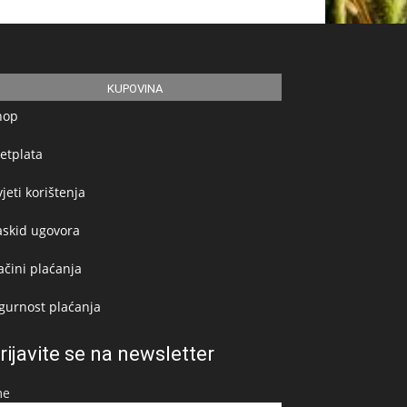
KUPOVINA
hop
etplata
jeti korištenja
askid ugovora
čini plaćanja
gurnost plaćanja
rijavite se na newsletter
me