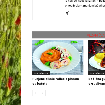
je najveći specijalizirani - polj
prvog broja – znanjem jačati po
VEZANI ČLA
Jela od mesa
Jela od mesa
Punjene pileće rolice s pireom
Božićna g
od batata
okruglicam