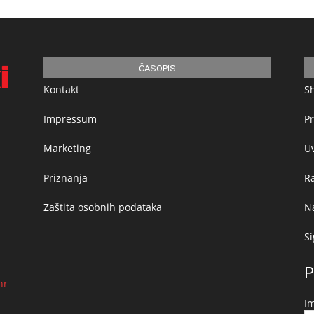
ČASOPIS
Kontakt
S
Impressum
Pr
Marketing
Uv
Priznanja
R
Zaštita osobnih podataka
Na
Si
P
hr
I