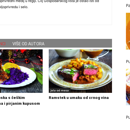
oprivredni medij u regiji. Cilj Gospodarskog lista je ostao isti od
Pa
ljoprivredu i selo.
NCI
VIŠE OD AUTORA
Pu
Jela od mesa
uska s češkim
Ramstek u umaku od crnog vina
a i pirjanim kupusom
Pu