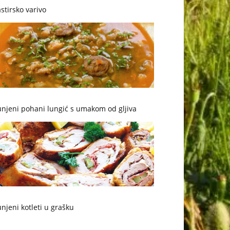
stirsko varivo
njeni pohani lungić s umakom od gljiva
njeni kotleti u grašku