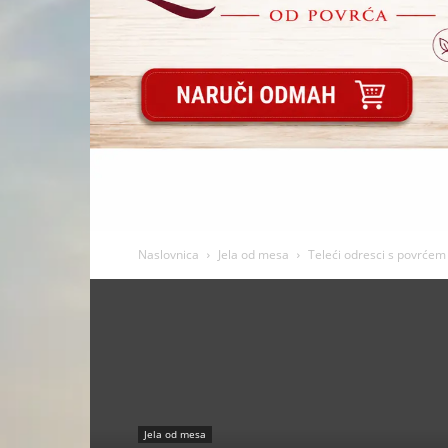
Naslovnica
Jela od mesa
Teleći odresci s povrćem
Jela od mesa