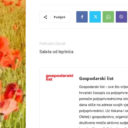
Podijeli
Prethodni članak
Salata od leptirića
Gospodarski list
Gospodarski list – sve što vrijed
hrvatski časopis za poljoprivre
pomaže poljoprivrednicima stru
dana stiže na adrese svojih vjer
poljoprivrednici. Uz tiskana i 
Obitelj i gospodarstvo, organiz
društvene mreže aktivno sudjel