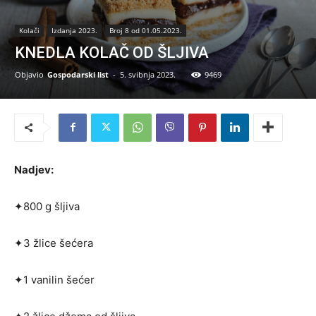
Kolači
Izdanja 2023.
Broj 8 od 01.05.2023.
KNEDLA KOLAČ OD ŠLJIVA
Objavio
Gospodarski list
-
5. svibnja 2023.
9469
Nadjev:
✦800 g šljiva
✦3 žlice šećera
✦1 vanilin šećer