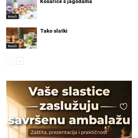
Košarice s jagodama
Kolači
Tako slatki
Kolači