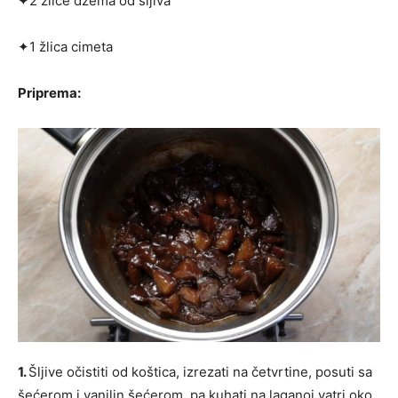
✦2 žlice džema od šljiva
✦1 žlica cimeta
Priprema:
1.
Šljive očistiti od koštica, izrezati na četvrtine, posuti sa
šećerom i vanilin šećerom, pa kuhati na laganoj vatri oko