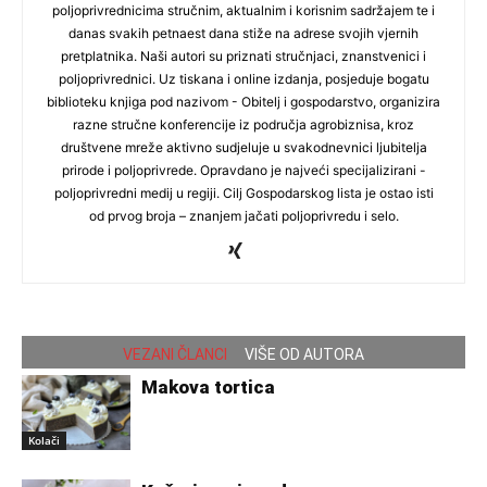
poljoprivrednicima stručnim, aktualnim i korisnim sadržajem te i
danas svakih petnaest dana stiže na adrese svojih vjernih
pretplatnika. Naši autori su priznati stručnjaci, znanstvenici i
poljoprivrednici. Uz tiskana i online izdanja, posjeduje bogatu
biblioteku knjiga pod nazivom - Obitelj i gospodarstvo, organizira
razne stručne konferencije iz područja agrobiznisa, kroz
društvene mreže aktivno sudjeluje u svakodnevnici ljubitelja
prirode i poljoprivrede. Opravdano je najveći specijalizirani -
poljoprivredni medij u regiji. Cilj Gospodarskog lista je ostao isti
od prvog broja – znanjem jačati poljoprivredu i selo.
VEZANI ČLANCI
VIŠE OD AUTORA
Makova tortica
Kolači